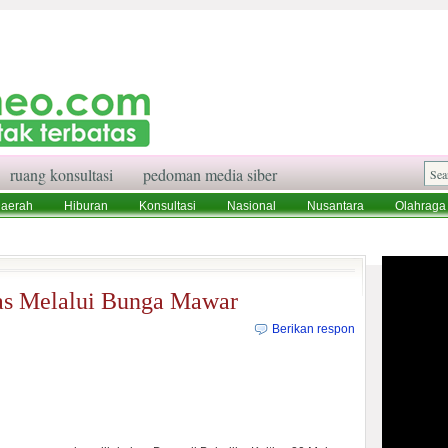
ruang konsultasi
pedoman media siber
aerah
Hiburan
Konsultasi
Nasional
Nusantara
Olahraga
aksi
Ruang Konsultasi
Tentang Kami
tas Melalui Bunga Mawar
Berikan respon