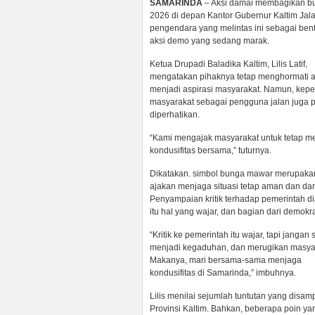
SAMARINDA
– Aksi damai membagikan bu
2026 di depan Kantor Gubernur Kaltim J
pengendara yang melintas ini sebagai bent
aksi demo yang sedang marak.
Ketua Drupadi Baladika Kaltim, Lilis Latif,
mengatakan pihaknya tetap menghormati 
menjadi aspirasi masyarakat. Namun, kepe
masyarakat sebagai pengguna jalan juga p
diperhatikan.
“Kami mengajak masyarakat untuk tetap m
kondusifitas bersama,” tuturnya.
Dikatakan. simbol bunga mawar merupaka
ajakan menjaga situasi tetap aman dan da
Penyampaian kritik terhadap pemerintah d
itu hal yang wajar, dan bagian dari demokra
“Kritik ke pemerintah itu wajar, tapi jangan
menjadi kegaduhan, dan merugikan masya
Makanya, mari bersama-sama menjaga
kondusifitas di Samarinda,” imbuhnya.
Lilis menilai sejumlah tuntutan yang disa
Provinsi Kaltim. Bahkan, beberapa poin yan