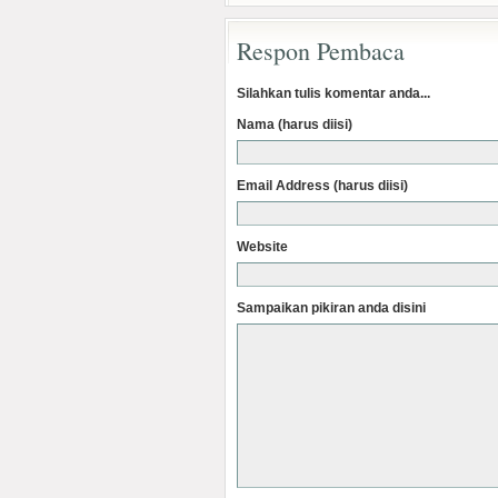
Respon Pembaca
Silahkan tulis komentar anda...
Nama (harus diisi)
Email Address (harus diisi)
Website
Sampaikan pikiran anda disini