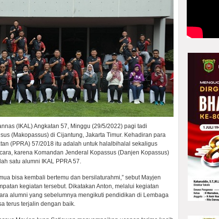
nnas (IKAL) Angkatan 57, Minggu (29/5/2022) pagi tadi
s (Makopassus) di Cijantung, Jakarta Timur. Kehadiran para
an (PPRA) 57/2018 itu adalah untuk halalbihalal sekaligus
 acara, karena Komandan Jenderal Kopassus (Danjen Kopassus)
lah satu alumni IKAL PPRA 57.
 semua bisa kembali bertemu dan bersilaturahmi,” sebut Mayjen
atan kegiatan tersebut. Dikatakan Anton, melalui kegiatan
para alumni yang sebelumnya mengikuti pendidikan di Lembaga
 terus terjalin dengan baik.