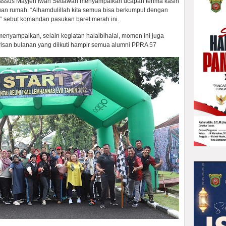
assus Mayjen Iwan Setiawan menyampaikan ucapan terima kasih
uan rumah. “Alhamdulillah kita semua bisa berkumpul dengan
,” sebut komandan pasukan baret merah ini.
 menyampaikan, selain kegiatan halalbihalal, momen ini juga
arisan bulanan yang diikuti hampir semua alumni PPRA 57