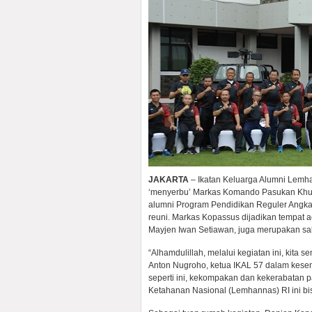
JAKARTA
– Ikatan Keluarga Alumni Lemha
‘menyerbu’ Markas Komando Pasukan Khusu
alumni Program Pendidikan Reguler Angkat
reuni. Markas Kopassus dijadikan tempat
Mayjen Iwan Setiawan, juga merupakan sa
“Alhamdulillah, melalui kegiatan ini, kita
Anton Nugroho, ketua IKAL 57 dalam kesemp
seperti ini, kekompakan dan kekerabatan 
Ketahanan Nasional (Lemhannas) RI ini bisa