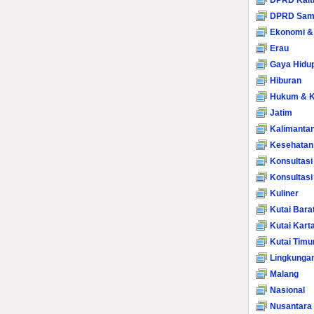
DPRD Kalt
DPRD Sam
Ekonomi &
Erau
Gaya Hidu
Hiburan
Hukum & K
Jatim
Kalimanta
Kesehatan
Konsultasi
Konsultas
Kuliner
Kutai Bara
Kutai Kart
Kutai Timu
Lingkunga
Malang
Nasional
Nusantara