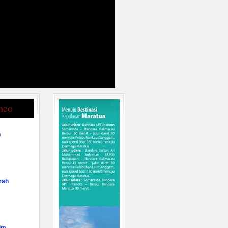
neo
n
rah