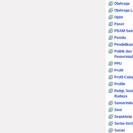
Olahraga
Olahraga L
Opini
Paser
PDAM Sam
Pemilu
Pendidikan
Politik dan
Pemerinta
PPU
Profil
Profil Calo
Profile
Religi, Sos
Budaya
Samarinda
Seni
Sepakbola
Serba-Serb
Sosial