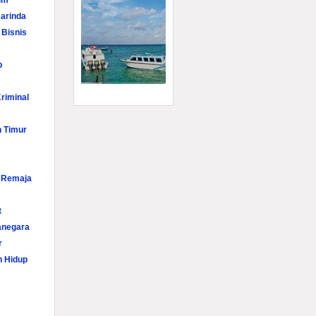
im
arinda
 Bisnis
p
riminal
n Timur
i Remaja
t
anegara
r
n Hidup