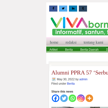
home
redaksi
tentang kami
Artikel
Berita
Berita Daerah
D
Wisata
Pedoman Media Siber
Red
Alumni PPRA 57 ‘Serb
May 30, 2022
by
admin
Filed under
Berita
Share this news