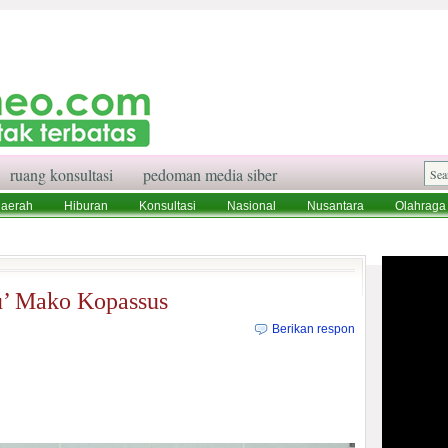
ruang konsultasi
pedoman media siber
aerah
Hiburan
Konsultasi
Nasional
Nusantara
Olahraga
aksi
Ruang Konsultasi
Tentang Kami
u’ Mako Kopassus
Berikan respon