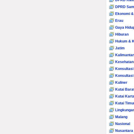
DPRD Kalt
DPRD Sam
Ekonomi &
Erau
Gaya Hidu
Hiburan
Hukum & K
Jatim
Kalimanta
Kesehatan
Konsultasi
Konsultas
Kuliner
Kutai Bara
Kutai Kart
Kutai Timu
Lingkunga
Malang
Nasional
Nusantara