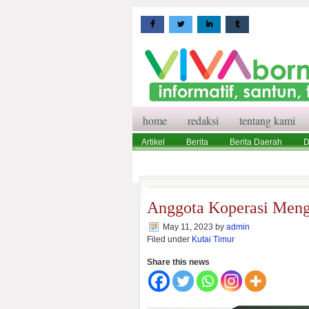
home
redaksi
tentang kami
Artikel
Berita
Berita Daerah
D
Wisata
Pedoman Media Siber
Red
Anggota Koperasi Men
May 11, 2023
by
admin
Filed under
Kutai Timur
Share this news