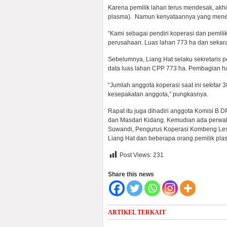
Karena pemilik lahan terus mendesak, ak
plasma). Namun kenyataannya yang mene
“Kami sebagai pendiri koperasi dan pemili
perusahaan. Luas lahan 773 ha dan sekaran
Sebelumnya, Liang Hat selaku sekretaris
data luas lahan CPP 773 ha. Pembagian ha
“Jumlah anggota koperasi saat ini sekita
kesepakatan anggota,” pungkasnya.
Rapat itu juga dihadiri anggota Komisi B D
dan Masdari Kidang. Kemudian ada perwak
Suwandi, Pengurus Koperasi Kombeng Lest
Liang Hat dan beberapa orang pemilik pl
Post Views:
231
Share this news
ARTIKEL TERKAIT