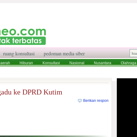
ruang konsultasi
pedoman media siber
aerah
Hiburan
Konsultasi
Nasional
Nusantara
Olahraga
aksi
Ruang Konsultasi
Tentang Kami
gadu ke DPRD Kutim
Berikan respon