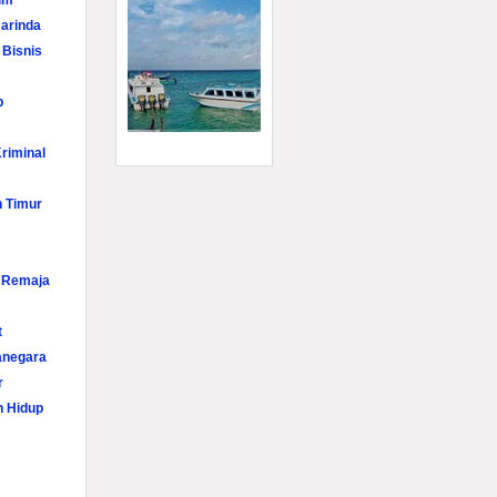
im
arinda
 Bisnis
p
riminal
n Timur
i Remaja
t
anegara
r
n Hidup