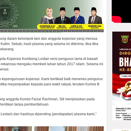
ung dalam kelompok tani dan anggota koperasi yang merasa
tim. Sebab, hasil plasma yang selama ini diterima, tiba-tiba
sekarang.
gota Koperasi Kombeng Lestari versi pengurus lama di bawah
rekannya mengaku membeli lahan tahun 2017 silam. Selama ini
erasi.
ian kepengurusan koperasi. Kami bertikad baik menemui pengurus
etika meyampaikan kepada para wakil rakyat, terutam Komisi B
ang anggota Komisi Faizal Rachman, Siti menjelaskan pada
dihentikan tanpa pemberitahuan.
estari) dan hasilnya dipending (pendapatan) plasma kami,”