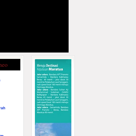
neo
n
rah