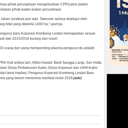
hirnya pihak perusahaan mengeluarkan CPP(calon petani
ntukan pihak kades bukan perusahaan.
k lahan suratnya pun ada. Takeover semua disetujui oleh
g total yang dikelola 1400 ha,” ujarnya.
 pengurus baru Koperasi Kombeng Lestari memaparkan sesuai
sil dari 2015/2016 kurang dan rusuh.
r 383 orang dan yang mempending plasma pengurus itu adalah
PRD Kuti antara lain, Alfian Aswad, Basti Sangga Langi, Son Hatta
ilan Dinas Perkebunan Kutim, Dinas Koperasi dan UKM Kutim
ari lama Hadiad, Pengurus Koperasi Kombeng Lestari Baru
asma yang belum menerima manfaat mulai 2018
.(adv)