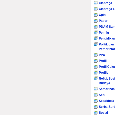
Olahraga
Olahraga L
Opini
Paser
PDAM Sam
Pemilu
Pendidikan
Politik dan
Pemerinta
PPU
Profil
Profil Calo
Profile
Religi, Sos
Budaya
Samarinda
Seni
Sepakbola
Serba-Serb
Sosial