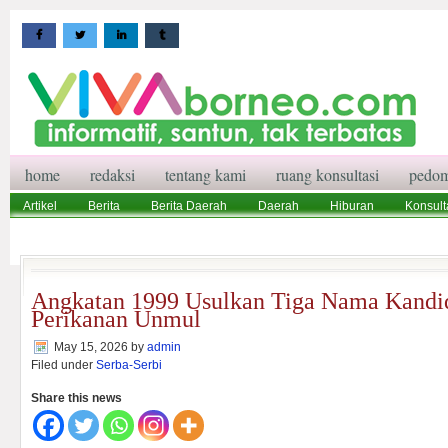
home
redaksi
tentang kami
ruang konsultasi
pedom
Artikel
Berita
Berita Daerah
Daerah
Hiburan
Konsult
Wisata
Pedoman Media Siber
Redaksi
Ruang Konsultasi
Angkatan 1999 Usulkan Tiga Nama Kandi
Perikanan Unmul
May 15, 2026
by
admin
Filed under
Serba-Serbi
Share this news