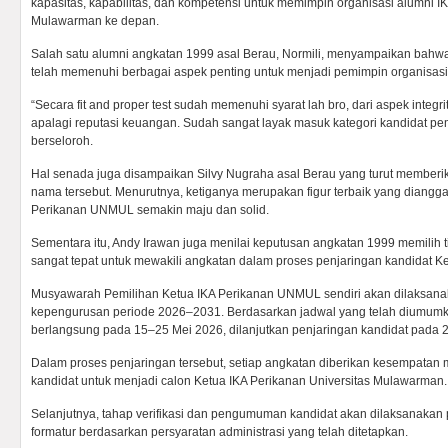
kapasitas, kapabilitas, dan kompetensi untuk memimpin organisasi alumni I
Mulawarman ke depan.
Salah satu alumni angkatan 1999 asal Berau, Normili, menyampaikan bahwa 
telah memenuhi berbagai aspek penting untuk menjadi pemimpin organisasi
“Secara fit and proper test sudah memenuhi syarat lah bro, dari aspek integr
apalagi reputasi keuangan. Sudah sangat layak masuk kategori kandidat pe
berseloroh.
Hal senada juga disampaikan Silvy Nugraha asal Berau yang turut memberi
nama tersebut. Menurutnya, ketiganya merupakan figur terbaik yang dia
Perikanan UNMUL semakin maju dan solid.
Sementara itu, Andy Irawan juga menilai keputusan angkatan 1999 memilih 
sangat tepat untuk mewakili angkatan dalam proses penjaringan kandidat 
Musyawarah Pemilihan Ketua IKA Perikanan UNMUL sendiri akan dilaksan
kepengurusan periode 2026–2031. Berdasarkan jadwal yang telah diumumkan
berlangsung pada 15–25 Mei 2026, dilanjutkan penjaringan kandidat pada 2
Dalam proses penjaringan tersebut, setiap angkatan diberikan kesempatan
kandidat untuk menjadi calon Ketua IKA Perikanan Universitas Mulawarman.
Selanjutnya, tahap verifikasi dan pengumuman kandidat akan dilaksanakan 
formatur berdasarkan persyaratan administrasi yang telah ditetapkan.