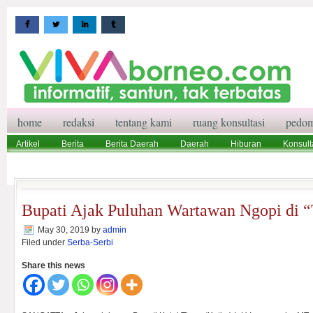
home
redaksi
tentang kami
ruang konsultasi
pedom
Artikel
Berita
Berita Daerah
Daerah
Hiburan
Konsult
Wisata
Pedoman Media Siber
Redaksi
Ruang Konsultasi
Bupati Ajak Puluhan Wartawan Ngopi di 
May 30, 2019
by
admin
Filed under
Serba-Serbi
Share this news