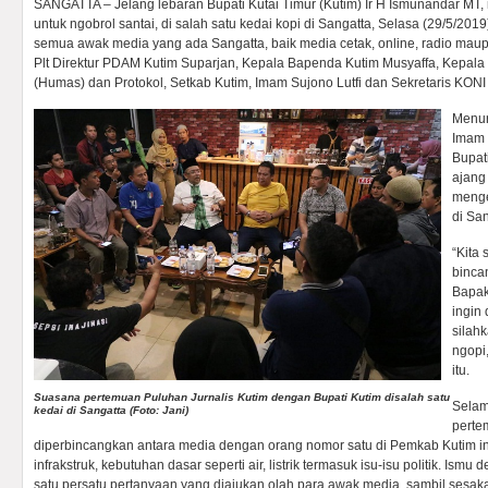
SANGATTA – Jelang lebaran Bupati Kutai Timur (Kutim) Ir H Ismunandar MT
untuk ngobrol santai, di salah satu kedai kopi di Sangatta, Selasa (29/5/201
semua awak media yang ada Sangatta, baik media cetak, online, radio maupun
Plt Direktur PDAM Kutim Suparjan, Kepala Bapenda Kutim Musyaffa, Kepal
(Humas) dan Protokol, Setkab Kutim, Imam Sujono Lutfi dan Sekretaris KONI
Menur
Imam 
Bupat
ajang 
menge
di San
“Kita 
binca
Bapak 
ingin
silahk
ngopi
itu.
Suasana pertemuan Puluhan Jurnalis Kutim dengan Bupati Kutim disalah satu
Selam
kedai di Sangatta (Foto: Jani)
perte
diperbincangkan antara media dengan orang nomor satu di Pemkab Kutim ini
infrakstruk, kebutuhan dasar seperti air, listrik termasuk isu-isu politik. I
satu persatu pertanyaan yang diajukan olah para awak media, sambil sesak