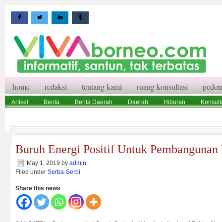
home
redaksi
tentang kami
ruang konsultasi
pedom
Artikel
Berita
Berita Daerah
Daerah
Hiburan
Konsult
Wisata
Pedoman Media Siber
Redaksi
Ruang Konsultasi
Buruh Energi Positif Untuk Pembangunan
May 1, 2019
by
admin
Filed under
Serba-Serbi
Share this news