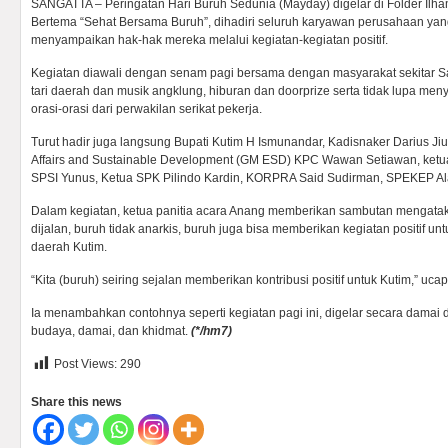
SANGATTA – Peringatan Hari Buruh Sedunia (Mayday) digelar di Folder Ilha
Bertema “Sehat Bersama Buruh”, dihadiri seluruh karyawan perusahaan yang
menyampaikan hak-hak mereka melalui kegiatan-kegiatan positif.
Kegiatan diawali dengan senam pagi bersama dengan masyarakat sekitar S
tari daerah dan musik angklung, hiburan dan doorprize serta tidak lupa me
orasi-orasi dari perwakilan serikat pekerja.
Turut hadir juga langsung Bupati Kutim H Ismunandar, Kadisnaker Darius Ji
Affairs and Sustainable Development (GM ESD) KPC Wawan Setiawan, ketu
SPSI Yunus, Ketua SPK Pilindo Kardin, KORPRA Said Sudirman, SPEKEP Ala
Dalam kegiatan, ketua panitia acara Anang memberikan sambutan mengataka
dijalan, buruh tidak anarkis, buruh juga bisa memberikan kegiatan positif un
daerah Kutim.
“Kita (buruh) seiring sejalan memberikan kontribusi positif untuk Kutim,” uca
Ia menambahkan contohnya seperti kegiatan pagi ini, digelar secara damai
budaya, damai, dan khidmat.
(*/hm7)
Post Views:
290
Share this news