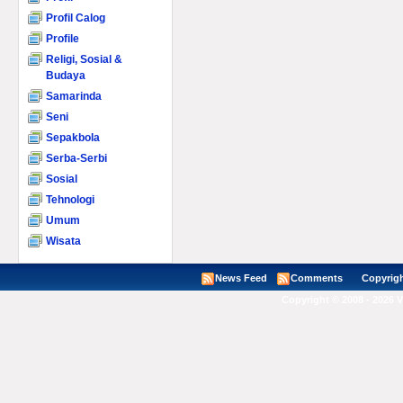
Profil Calog
Profile
Religi, Sosial &
Budaya
Samarinda
Seni
Sepakbola
Serba-Serbi
Sosial
Tehnologi
Umum
Wisata
News Feed
Comments
Copyright ©
Copyright © 2008 - 2026 V