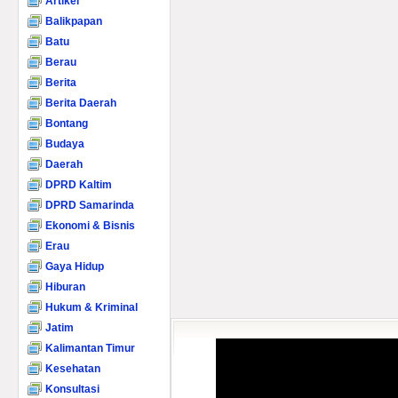
Artikel
Balikpapan
Batu
Berau
Berita
Berita Daerah
Bontang
Budaya
Daerah
DPRD Kaltim
DPRD Samarinda
Ekonomi & Bisnis
Erau
Gaya Hidup
Hiburan
Hukum & Kriminal
Jatim
Kalimantan Timur
Kesehatan
Konsultasi