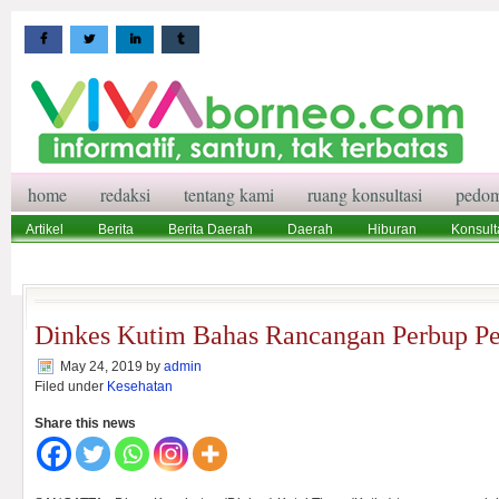
home
redaksi
tentang kami
ruang konsultasi
pedom
Artikel
Berita
Berita Daerah
Daerah
Hiburan
Konsult
Wisata
Pedoman Media Siber
Redaksi
Ruang Konsultasi
Dinkes Kutim Bahas Rancangan Perbup P
May 24, 2019
by
admin
Filed under
Kesehatan
Share this news