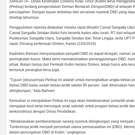
SANGATTA– Dinas Kesehatan (Dinkes) Kutai Timur (Kutim) terus menggodok
(Perbup) tentang pengendalian Deman Berdarah Dengue(DBD) di wilayah Ku
pencegahan. Dengan tujuan terbebas dari ancaman nyamuk DBD yang dap
disetiap tahunnya.
Penggodokan raperda dilakukan melalui rapat dihadiri Camat Sangatta Utar
Camat Sangatta Selatan Abdul Azis beserta kades atau lurah, RT dari wilay
Puskesmas Sangatta Utara, Sangatta Selatan dan Teluk Lingga, serta UPT Pe
rapat. Diruang pertemuan Dinkes, Kamis (23/5/2019).
Kadinkes Bahrani menyampaikan penyakit DBD ini dapat dicegah, namun seti
peningkatan kasus. Maka demi memaksimalkan penanggulangan DBD, harus
pihak. Bukan hanya dari Pemkab Kutim melalui Dinkes, tetapi harus ada kes
termasuk perangkat desa juga.
“Tujuan (disusunnya) Perbup ini adalah untuk meningkatkan angka bebas jen
bebas DBD kalau sudah bebas jentik sekitar 95 persen. Jadi diharuskan hanya
dilingkungan,” kata Bahrani.
Kemudian ia mengatakan Pebup ini juga akan melaksanakan jumantik anak 
mengajak turut serta mencegah anak sekolah untuk progam bebas jentik da
berkoordinasi dengan Dinas Pendidikan.
“Melaksanakan pemberantasan sarang nyamuk dilingkungan yang menjadi s
Tumbuhnya jentik menjadi penyebab utama permasalahan ini (DBD). Meningk
dalam pencegahan DBD di Kutim,” ungkapnya.