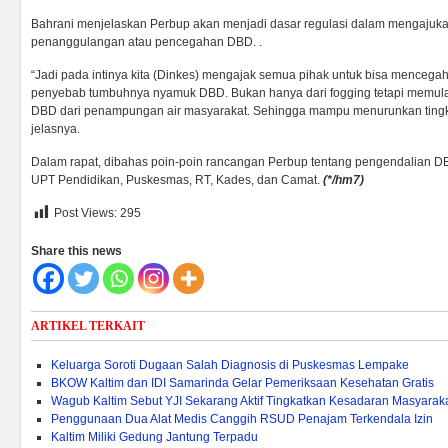
Bahrani menjelaskan Perbup akan menjadi dasar regulasi dalam mengajuk
penanggulangan atau pencegahan DBD. .
“Jadi pada intinya kita (Dinkes) mengajak semua pihak untuk bisa mencega
penyebab tumbuhnya nyamuk DBD. Bukan hanya dari fogging tetapi memula
DBD dari penampungan air masyarakat. Sehingga mampu menurunkan tingka
jelasnya.
Dalam rapat, dibahas poin-poin rancangan Perbup tentang pengendalian DB
UPT Pendidikan, Puskesmas, RT, Kades, dan Camat.
(*/hm7)
Post Views:
295
Share this news
ARTIKEL TERKAIT
Keluarga Soroti Dugaan Salah Diagnosis di Puskesmas Lempake
BKOW Kaltim dan IDI Samarinda Gelar Pemeriksaan Kesehatan Gratis
Wagub Kaltim Sebut YJI Sekarang Aktif Tingkatkan Kesadaran Masyarak
Penggunaan Dua Alat Medis Canggih RSUD Penajam Terkendala Izin
Kaltim Miliki Gedung Jantung Terpadu