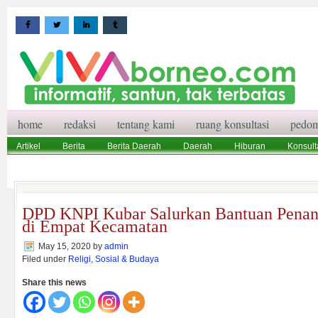
home
redaksi
tentang kami
ruang konsultasi
pedom
Artikel
Berita
Berita Daerah
Daerah
Hiburan
Konsult
Wisata
Pedoman Media Siber
Redaksi
Ruang Konsultasi
DPD KNPI Kubar Salurkan Bantuan Penan
di Empat Kecamatan
May 15, 2020
by
admin
Filed under
Religi, Sosial & Budaya
Share this news