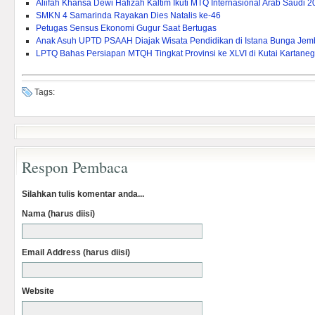
Aliifah Khansa Dewi Hafizah Kaltim Ikuti MTQ Internasional Arab Saudi 
SMKN 4 Samarinda Rayakan Dies Natalis ke-46
Petugas Sensus Ekonomi Gugur Saat Bertugas
Anak Asuh UPTD PSAAH Diajak Wisata Pendidikan di Istana Bunga Je
LPTQ Bahas Persiapan MTQH Tingkat Provinsi ke XLVI di Kutai Kartane
Tags:
Respon Pembaca
Silahkan tulis komentar anda...
Nama (harus diisi)
Email Address (harus diisi)
Website