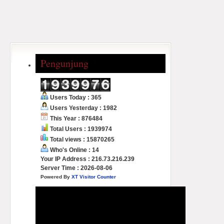
Pengunjung
Users Today : 365
Users Yesterday : 1982
This Year : 876484
Total Users : 1939974
Total views : 15870265
Who's Online : 14
Your IP Address : 216.73.216.239
Server Time : 2026-08-06
Powered By
XT Visitor Counter