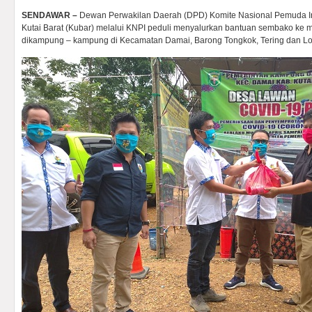
SENDAWAR –
Dewan Perwakilan Daerah (DPD) Komite Nasional Pemuda I
Kutai Barat (Kubar) melalui KNPI peduli menyalurkan bantuan sembako ke 
dikampung – kampung di Kecamatan Damai, Barong Tongkok, Tering dan Lo