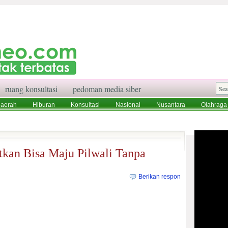
ruang konsultasi
pedoman media siber
aerah
Hiburan
Konsultasi
Nasional
Nusantara
Olahraga
aksi
Ruang Konsultasi
Tentang Kami
tkan Bisa Maju Pilwali Tanpa
Berikan respon