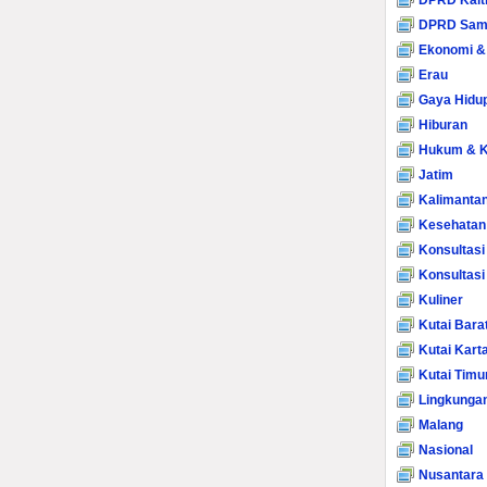
DPRD Kalt
DPRD Sam
Ekonomi &
Erau
Gaya Hidu
Hiburan
Hukum & K
Jatim
Kalimanta
Kesehatan
Konsultasi
Konsultas
Kuliner
Kutai Bara
Kutai Kart
Kutai Timu
Lingkunga
Malang
Nasional
Nusantara