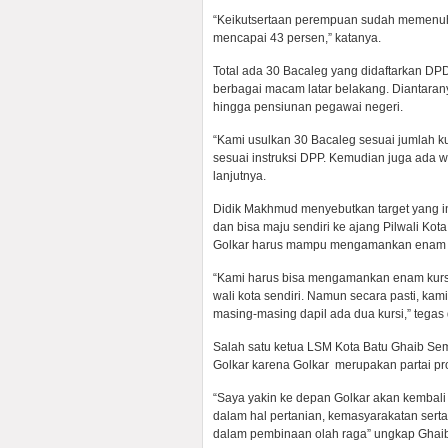
“Keikutsertaan perempuan sudah memenuhi 
mencapai 43 persen,” katanya.
Total ada 30 Bacaleg yang didaftarkan DPD
berbagai macam latar belakang. Diantaran
hingga pensiunan pegawai negeri.
“Kami usulkan 30 Bacaleg sesuai jumlah k
sesuai instruksi DPP. Kemudian juga ada w
lanjutnya.
Didik Makhmud menyebutkan target yang in
dan bisa maju sendiri ke ajang Pilwali Kota
Golkar harus mampu mengamankan enam kur
“Kami harus bisa mengamankan enam kursi 
wali kota sendiri. Namun secara pasti, ka
masing-masing dapil ada dua kursi,” tegas 
Salah satu ketua LSM Kota Batu Ghaib Se
Golkar karena Golkar merupakan partai pr
“Saya yakin ke depan Golkar akan kembali
dalam hal pertanian, kemasyarakatan serta 
dalam pembinaan olah raga” ungkap Ghaib