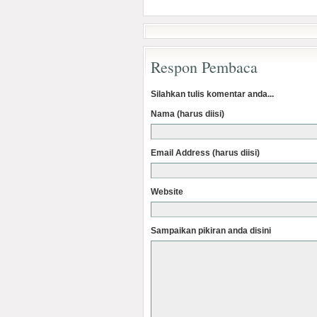
Respon Pembaca
Silahkan tulis komentar anda...
Nama (harus diisi)
Email Address (harus diisi)
Website
Sampaikan pikiran anda disini