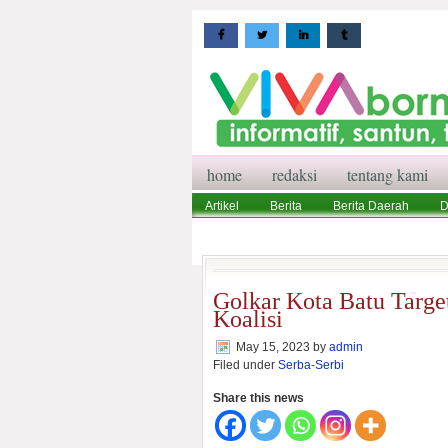
home
redaksi
tentang kami
Artikel
Berita
Berita Daerah
D
Wisata
Pedoman Media Siber
Red
Golkar Kota Batu Targe
Koalisi
May 15, 2023
by
admin
Filed under
Serba-Serbi
Share this news