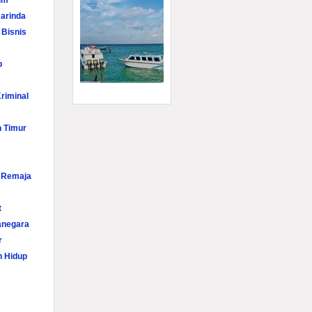
im
arinda
 Bisnis
p
riminal
n Timur
i Remaja
t
anegara
r
n Hidup