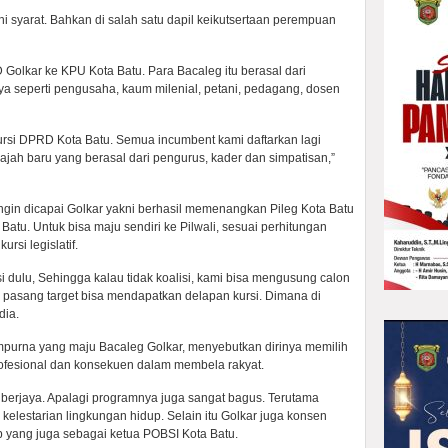
syarat. Bahkan di salah satu dapil keikutsertaan perempuan
 Golkar ke KPU Kota Batu. Para Bacaleg itu berasal dari
ya seperti pengusaha, kaum milenial, petani, pedagang, dosen
ursi DPRD Kota Batu. Semua incumbent kami daftarkan lagi
ajah baru yang berasal dari pengurus, kader dan simpatisan,”
gin dicapai Golkar yakni berhasil memenangkan Pileg Kota Batu
 Batu. Untuk bisa maju sendiri ke Pilwali, sesuai perhitungan
si legislatif.
dulu, Sehingga kalau tidak koalisi, kami bisa mengusung calon
mi pasang target bisa mendapatkan delapan kursi. Dimana di
dia.
mpurna yang maju Bacaleg Golkar, menyebutkan dirinya memilih
ofesional dan konsekuen dalam membela rakyat.
 berjaya. Apalagi programnya juga sangat bagus. Terutama
kelestarian lingkungan hidup. Selain itu Golkar juga konsen
 yang juga sebagai ketua POBSI Kota Batu.