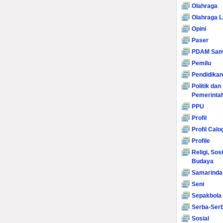
Olahraga
Olahraga L
Opini
Paser
PDAM Sam
Pemilu
Pendidikan
Politik dan
Pemerinta
PPU
Profil
Profil Calo
Profile
Religi, Sos
Budaya
Samarinda
Seni
Sepakbola
Serba-Serb
Sosial