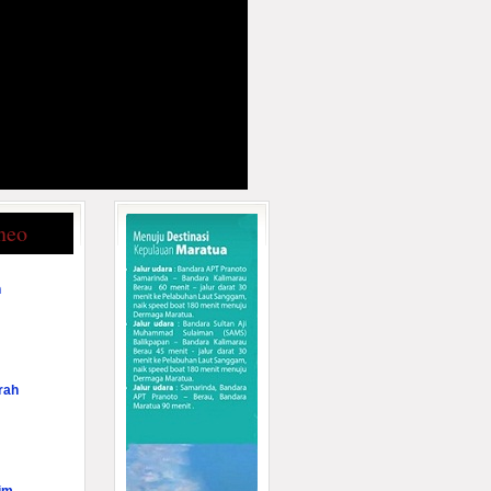
neo
n
rah