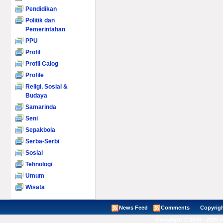
Pendidikan
Politik dan
Pemerintahan
PPU
Profil
Profil Calog
Profile
Religi, Sosial &
Budaya
Samarinda
Seni
Sepakbola
Serba-Serbi
Sosial
Tehnologi
Umum
Wisata
News Feed
Comments
Copyright ©
Copyright © 2008 - 2026 V