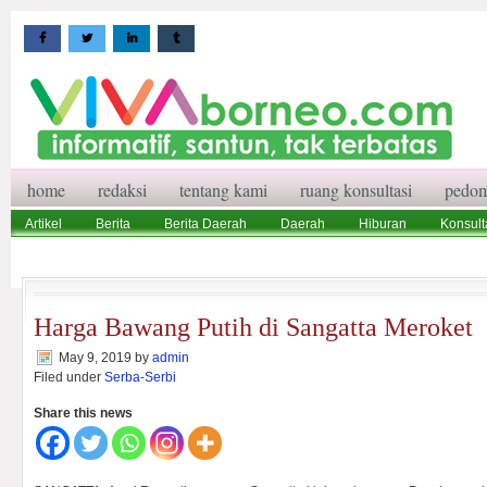
home
redaksi
tentang kami
ruang konsultasi
pedom
Artikel
Berita
Berita Daerah
Daerah
Hiburan
Konsult
Wisata
Pedoman Media Siber
Redaksi
Ruang Konsultasi
Harga Bawang Putih di Sangatta Meroket
May 9, 2019
by
admin
Filed under
Serba-Serbi
Share this news