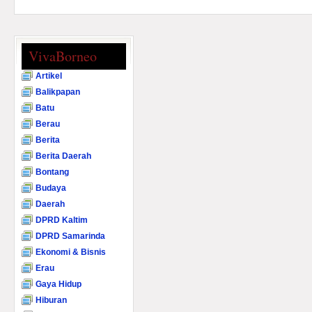
VivaBorneo
Artikel
Balikpapan
Batu
Berau
Berita
Berita Daerah
Bontang
Budaya
Daerah
DPRD Kaltim
DPRD Samarinda
Ekonomi & Bisnis
Erau
Gaya Hidup
Hiburan