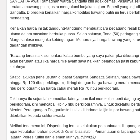
SANGATTA- Awal Ramadhan warga Sangatta kini agak cemas. Pasalnya se
terutama bawang putih justru mengalami lonjakan tajam. Seperti yang terjadi
Sangatta. Diprediksi kenaikan harga komoditas bawang putih ini terus berta
mendatang.
Kenaikan harga ini tak tanggung-tanggung membuat para pedagang resah
utama dalam masakan berbuka puasa. Salah satunya, Tono (50) pedagang
Margosantoso mengaku kebingungan. Menurutnya harga bawang yang terus
dagangan miliknya.
“Bawang terus naik, sementara kalau bumbu yang saya pakai, jika dikurang
akan berubah atau jika harga mie ayam saya naikkan pelanggan pasti kabur,
keluhnya.
Saat dilakukan penelusuran di pasar Sangatta Sangatta Selatan, harga baw
hingga Rp 120 ribu perkilogram, diiringi dengan harga bawang merah menc
ribu perkilogram dan harga cabai merah Rp 70 ribu perkilogram.
Tak hanya itu sejumlah komoditas lainnya pun ikut meroket, seperti daging 
perkilogram, kini mencapai Rp 45 ribu perkilogramnya. Untuk diketahui ber
Menteri Perdagangan Enggartiasto Lukita di Indonesia ijin impor bawang put
diterbitkan kepada sektor swasta.
Melihat fenomena ini, Disperindag terus melakukan pemantauan di lapangan
agar kebutuhan bahan pokok di Kutim bisa stabil. Pemantauan di lapangan 
jajaran Polres Kutim dan elemen lainnya.
(*/hm13)