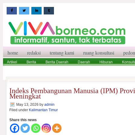
home
redaksi
tentang kami
ruang konsultasi
pedom
Artikel
Berita
Berita Daerah
Daerah
Hiburan
Konsult
Wisata
Pedoman Media Siber
Redaksi
Ruang Konsultasi
Indeks Pembangunan Manusia (IPM) Provi
Meningkat
May 13, 2026
by
admin
Filed under
Kalimantan Timur
Share this news