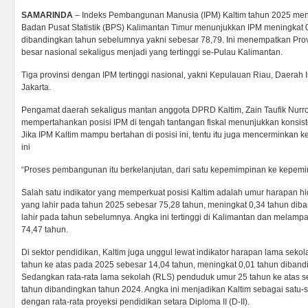
SAMARINDA
– Indeks Pembangunan Manusia (IPM) Kaltim tahun 2025 menc
Badan Pusat Statistik (BPS) Kalimantan Timur menunjukkan IPM meningkat 0
dibandingkan tahun sebelumnya yakni sebesar 78,79. Ini menempatkan Provi
besar nasional sekaligus menjadi yang tertinggi se-Pulau Kalimantan.
Tiga provinsi dengan IPM tertinggi nasional, yakni Kepulauan Riau, Daerah
Jakarta.
Pengamat daerah sekaligus mantan anggota DPRD Kaltim, Zain Taufik Nurr
mempertahankan posisi IPM di tengah tantangan fiskal menunjukkan konsi
Jika IPM Kaltim mampu bertahan di posisi ini, tentu itu juga mencerminkan 
ini
“Proses pembangunan itu berkelanjutan, dari satu kepemimpinan ke kepemim
Salah satu indikator yang memperkuat posisi Kaltim adalah umur harapan 
yang lahir pada tahun 2025 sebesar 75,28 tahun, meningkat 0,34 tahun di
lahir pada tahun sebelumnya. Angka ini tertinggi di Kalimantan dan melampa
74,47 tahun.
Di sektor pendidikan, Kaltim juga unggul lewat indikator harapan lama sek
tahun ke atas pada 2025 sebesar 14,04 tahun, meningkat 0,01 tahun diban
Sedangkan rata-rata lama sekolah (RLS) penduduk umur 25 tahun ke atas s
tahun dibandingkan tahun 2024. Angka ini menjadikan Kaltim sebagai satu-s
dengan rata-rata proyeksi pendidikan setara Diploma II (D-II).