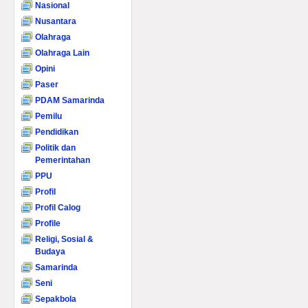
Nasional
Nusantara
Olahraga
Olahraga Lain
Opini
Paser
PDAM Samarinda
Pemilu
Pendidikan
Politik dan
Pemerintahan
PPU
Profil
Profil Calog
Profile
Religi, Sosial &
Budaya
Samarinda
Seni
Sepakbola