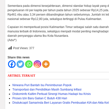
Sementara pada dimensi kesejahteraan, dimensi standar hidup layak yang di
pengeluaran riil per kapita per tahun pada tahun 2025 sebesar Rp14,25 juta
Rp461 ribu atau 3,34 persen dibandingkan tahun sebelumnya. Jumlah ini lebi
nasional sebesar Rp12,80 juta, sekaligus tertinggi di Pulau Kalimantan.
Capaian ini memperkuat posisi Kalimantan Timur sebagai salah satu daer
manusia terbaik di Indonesia, sekaligus menjadi modal penting menghadapi
daerah penyangga utama Ibu Kota Nusantara.
(Adv/*)
Post Views:
377
Share this news
ARTIKEL TERKAIT
Nirwana Puri Bantah Isu Penimbunan Popok
Transportasi dan Pendidikan Masih Sumbang Inflasi
Diskominfo Kaltim Perkuat Sinergi Humas Hadapi Isu Krisis
Proses Izin Baru Galian C Butuh 438 Hari
Disdukcapil Samarinda Beri Layanan Gratis Pembuatan KIA dan Akta Kel