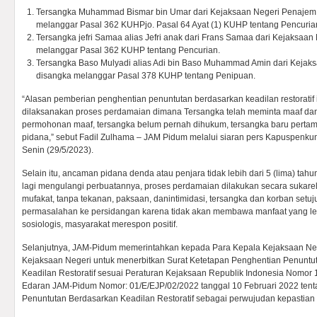
Tersangka Muhammad Bismar bin Umar dari Kejaksaan Negeri Penajem 
melanggar Pasal 362 KUHPjo. Pasal 64 Ayat (1) KUHP tentang Pencuria
Tersangka jefri Samaa alias Jefri anak dari Frans Samaa dari Kejaksaa
melanggar Pasal 362 KUHP tentang Pencurian.
Tersangka Baso Mulyadi alias Adi bin Baso Muhammad Amin dari Kejak
disangka melanggar Pasal 378 KUHP tentang Penipuan.
“Alasan pemberian penghentian penuntutan berdasarkan keadilan restoratif i
dilaksanakan proses perdamaian dimana Tersangka telah meminta maaf d
permohonan maaf, tersangka belum pernah dihukum, tersangka baru pertam
pidana,” sebut Fadil Zulhama – JAM Pidum melalui siaran pers Kapuspenk
Senin (29/5/2023).
Selain itu, ancaman pidana denda atau penjara tidak lebih dari 5 (lima) tahun
lagi mengulangi perbuatannya, proses perdamaian dilakukan secara sukar
mufakat, tanpa tekanan, paksaan, danintimidasi, tersangka dan korban setuj
permasalahan ke persidangan karena tidak akan membawa manfaat yang le
sosiologis, masyarakat merespon positif.
Selanjutnya, JAM-Pidum memerintahkan kepada Para Kepala Kejaksaan Ne
Kejaksaan Negeri untuk menerbitkan Surat Ketetapan Penghentian Penuntu
Keadilan Restoratif sesuai Peraturan Kejaksaan Republik Indonesia Nomor
Edaran JAM-Pidum Nomor: 01/E/EJP/02/2022 tanggal 10 Februari 2022 ten
Penuntutan Berdasarkan Keadilan Restoratif sebagai perwujudan kepastian