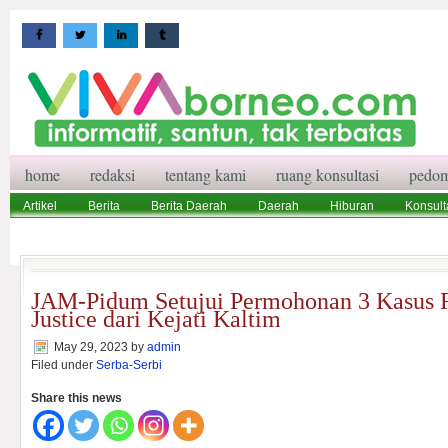
home
redaksi
tentang kami
ruang konsultasi
pedom
Artikel
Berita
Berita Daerah
Daerah
Hiburan
Konsult
Wisata
Pedoman Media Siber
Redaksi
Ruang Konsultasi
JAM-Pidum Setujui Permohonan 3 Kasus R
Justice dari Kejati Kaltim
May 29, 2023
by
admin
Filed under
Serba-Serbi
Share this news