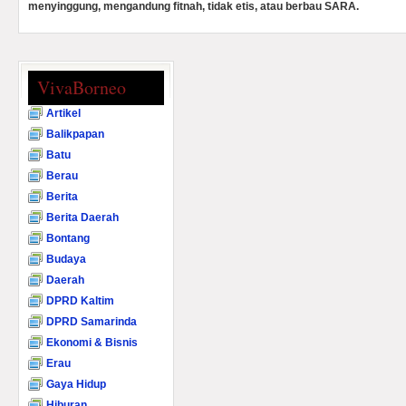
menyinggung, mengandung fitnah, tidak etis, atau berbau SARA.
VivaBorneo
Artikel
Balikpapan
Batu
Berau
Berita
Berita Daerah
Bontang
Budaya
Daerah
DPRD Kaltim
DPRD Samarinda
Ekonomi & Bisnis
Erau
Gaya Hidup
Hiburan