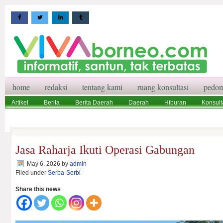
home
redaksi
tentang kami
ruang konsultasi
pedom
Artikel
Berita
Berita Daerah
Daerah
Hiburan
Konsult
Wisata
Pedoman Media Siber
Redaksi
Ruang Konsultasi
Jasa Raharja Ikuti Operasi Gabungan
May 6, 2026
by
admin
Filed under
Serba-Serbi
Share this news