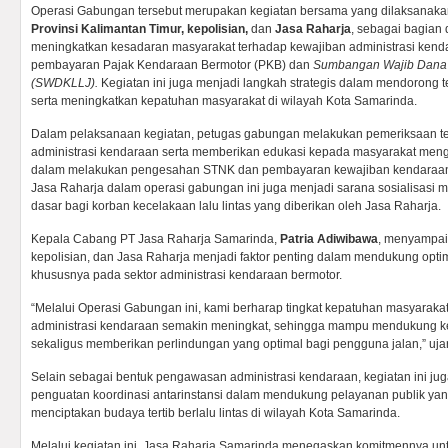
Operasi Gabungan tersebut merupakan kegiatan bersama yang dilaksanakan 
Provinsi Kalimantan Timur
,
kepolisian
,
dan
Jasa Raharja
, sebagai bagian
meningkatkan kesadaran masyarakat terhadap kewajiban administrasi kend
pembayaran Pajak Kendaraan Bermotor (PKB) dan
Sumbangan Wajib Dana K
(SWDKLLJ)
.
Kegiatan ini juga menjadi langkah strategis dalam mendorong t
serta meningkatkan kepatuhan masyarakat di wilayah Kota Samarinda.
Dalam pelaksanaan kegiatan, petugas gabungan melakukan pemeriksaan t
administrasi kendaraan serta memberikan edukasi kepada masyarakat men
dalam melakukan pengesahan STNK dan pembayaran kewajiban kendaraan 
Jasa Raharja dalam operasi gabungan ini juga menjadi sarana sosialisasi
dasar bagi korban kecelakaan lalu lintas yang diberikan oleh Jasa Raharja.
Kepala Cabang PT Jasa Raharja Samarinda,
Patria Adiwibawa
, menyampai
kepolisian, dan Jasa Raharja menjadi faktor penting dalam mendukung optim
khususnya pada sektor administrasi kendaraan bermotor.
“Melalui Operasi Gabungan ini, kami berharap tingkat kepatuhan masyaraka
administrasi kendaraan semakin meningkat, sehingga mampu mendukung kes
sekaligus memberikan perlindungan yang optimal bagi pengguna jalan,” uja
Selain sebagai bentuk pengawasan administrasi kendaraan, kegiatan ini j
penguatan koordinasi antarinstansi dalam mendukung pelayanan publik yang
menciptakan budaya tertib berlalu lintas di wilayah Kota Samarinda.
Melalui kegiatan ini, Jasa Raharja Samarinda menegaskan komitmennya unt