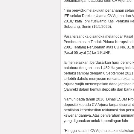
pertambangan batubara oleh CV Arjuna di 
“Tim penyidik melakukan penahanan sela
IEE selaku Direktur Utama CV Arjuna dan 
2018,” kata Toni Yuswanto Kasi Penkum Kej
Seberang, Senin (19/5/2025).
Para tersangka disangka melanggar Pasal 2
Pemberantasan Tindak Pidana Korupsi se
2001 Tentang Perubahan atas UU No. 31 t
Pasal 55 ayat (1) ke-1 KUHP.
Ia menjelaskan, berdasarkan hasil penyi
batubara dengan luas 1,452 Ha yang terle
berlaku sampai dengan 6 September 2021.
terlebih dahulu menyusun rencana reklama
Arjuna wajib menempatkan dana jaminan r
(Jamrek) dalam bentuk deposito dan bank 
Namun pada tahun 2016, Dinas ESDM Provi
deposito kepada CV Arjuna tanpa disertai 
penilaian keberhasilan reklamasi dan pers
kewenangannya. Atas penyerahan jaminan 
yang digunakan untuk kepentingan lain.
“Hingga saat ini CV Arjuna tidak melakuk