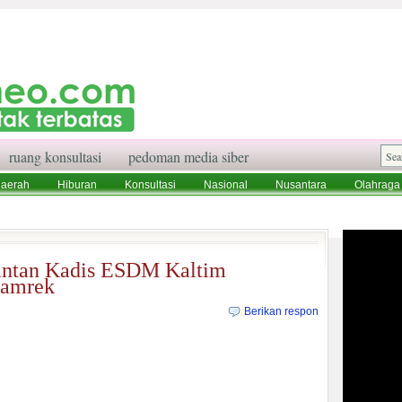
ruang konsultasi
pedoman media siber
aerah
Hiburan
Konsultasi
Nasional
Nusantara
Olahraga
aksi
Ruang Konsultasi
Tentang Kami
antan Kadis ESDM Kaltim
Jamrek
Berikan respon