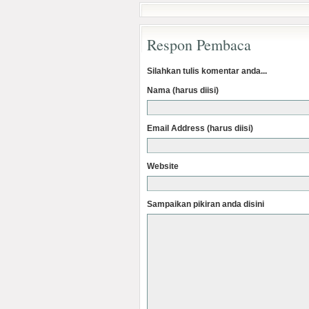
Respon Pembaca
Silahkan tulis komentar anda...
Nama (harus diisi)
Email Address (harus diisi)
Website
Sampaikan pikiran anda disini