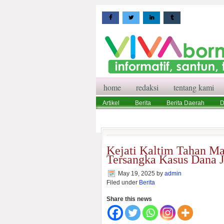
home
redaksi
tentang kami
Artikel
Berita
Berita Daerah
D
Wisata
Pedoman Media Siber
Red
Kejati Kaltim Tahan M
Tersangka Kasus Dana 
May 19, 2025
by
admin
Filed under
Berita
Share this news