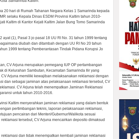
Kota Samarinda Kaltim.
ma 20 hari di Rumah Tahanan Negara Kelas 1 Samarinda kepada
AMR selaku Kepala Dinas ESDM Provinsi Kaltim tahun 2010-
ati Kaltim di Kantor Kejati Kaltim Jalan Bung Tomo Samarinda
 ayat (1), Pasal 3 jo pasal 18 UU RI No. 31 tahun 1999 tentang
bagaimana diubah dan ditambah dengan UU RI No 20 tahun
ahun 1999 tentang Pemberantasan Tindak Pidana Korupsi Jo
dikan, CV Arjuna merupakan pemegang IUP OP pertambangan
tak di Kelurahan Sambutan, Kecamatan Samarinda Ilir yang
 CV Arjuna memiliki kewajiban melaksanakan reklamasi dengan
si dan sebagai jaminan atas pelaksanaan reklamasi tersebut, CV
eklamasi. CV Arjuna telah menempatkan Jaminan Reklamasi
garansi untuk tahun 2010-2016.
nsi Kaltim menyerahkan jaminan reklamasi yang dalam bentuk
dengan pertimbangan teknis, laporan pelaksanaan reklamasi,
etujuan pencairan dari Menteri/Gubernur/Walikota sesuai
reklamasi tersebut, CV Arjuna mencairkan deposito dimaksud
an reklamasi dan tidak menempatkan kembali jaminan reklamasi