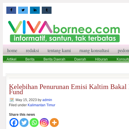
home
redaksi
tentang kami
ruang konsultasi
pedom
Artikel
Berita
Berita Daerah
Daerah
Hiburan
Konsult
Wisata
Pedoman Media Siber
Redaksi
Ruang Konsultasi
Kelebihan Penurunan Emisi Kaltim Bakal 
Fund
May 15, 2023
by
admin
Filed under
Kalimantan Timur
Share this news