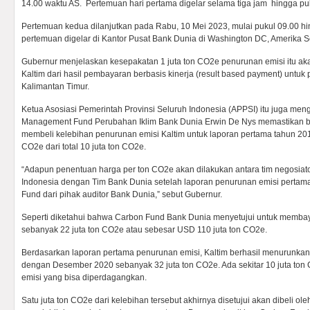
14.00 waktu AS. Pertemuan hari pertama digelar selama tiga jam hingga pu
Pertemuan kedua dilanjutkan pada Rabu, 10 Mei 2023, mulai pukul 09.00 h
pertemuan digelar di Kantor Pusat Bank Dunia di Washington DC, Amerika Se
Gubernur menjelaskan kesepakatan 1 juta ton CO2e penurunan emisi itu 
Kaltim dari hasil pembayaran berbasis kinerja (result based payment) untuk
Kalimantan Timur.
Ketua Asosiasi Pemerintah Provinsi Seluruh Indonesia (APPSI) itu juga me
Management Fund Perubahan Iklim Bank Dunia Erwin De Nys memastikan 
membeli kelebihan penurunan emisi Kaltim untuk laporan pertama tahun 201
CO2e dari total 10 juta ton CO2e.
“Adapun penentuan harga per ton CO2e akan dilakukan antara tim negosiat
Indonesia dengan Tim Bank Dunia setelah laporan penurunan emisi pertama
Fund dari pihak auditor Bank Dunia,” sebut Gubernur.
Seperti diketahui bahwa Carbon Fund Bank Dunia menyetujui untuk membay
sebanyak 22 juta ton CO2e atau sebesar USD 110 juta ton CO2e.
Berdasarkan laporan pertama penurunan emisi, Kaltim berhasil menurunkan
dengan Desember 2020 sebanyak 32 juta ton CO2e. Ada sekitar 10 juta to
emisi yang bisa diperdagangkan.
Satu juta ton CO2e dari kelebihan tersebut akhirnya disetujui akan dibeli 