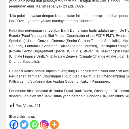
yang lebih besar dari pembayaran pertama. Dengan demikian, Carbon Fu
penurunan emisi Kaltim sebanyak 23 juta CO2e.
“Kita patut bersyukur dengan kesepakatan ini dan berharap kelebihan penuru
ton CO2e juga terbayarkan nantinya,” harap Gubernur.
Pada dua pertemuan ini, pejabat Bank Dunia yang hadir adalah Erwin De Ny
Espejo (Fund Manager), Siet Meijer (Coordinator of the FCPF, FMT), Evansh
Specialist), Julian Gonzalo Jimenez (Senior Carbon Finance Specialist), M
Counsel), Fabiano De Andrade Correa (Senior Counsel), Christopher Sturges
(Private Sector Engagement Specialist, FCPF), Steven Baillie (Principal Fina
(Climate Finance Unit), Mitik Ayalew Zegeye (Climate Change Analyst) dan 
Change Specialist).
Delegasi Kaltim sendiri dipimpin langsung Gubernur Isran Noor dan Staf Kh
Perubahan Iklim dan Lingkungan Hidup Stepi Hakim. Hadir mendampingi Se
Kaltim Lenny Syafarina dan Ajudan Gubernur Kukuh Prianggoro.
Pertemuan dilaksanakan di Kantor Pusat Bank Dunia, Washington DC secara 
dihadiri juga oleh staf Bank Dunia yang berada di London (UK) dan Afrika S
Post Views:
251
Share this news