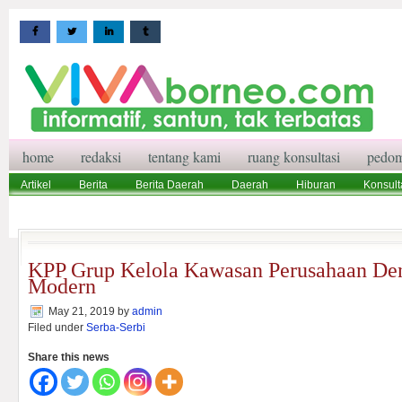
home
redaksi
tentang kami
ruang konsultasi
pedom
Artikel
Berita
Berita Daerah
Daerah
Hiburan
Konsult
Wisata
Pedoman Media Siber
Redaksi
Ruang Konsultasi
KPP Grup Kelola Kawasan Perusahaan De
Modern
May 21, 2019
by
admin
Filed under
Serba-Serbi
Share this news