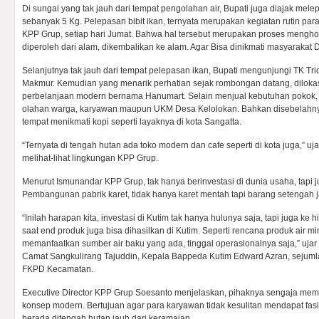
Di sungai yang tak jauh dari tempat pengolahan air, Bupati juga diajak melep
sebanyak 5 Kg. Pelepasan bibit ikan, ternyata merupakan kegiatan rutin para
KPP Grup, setiap hari Jumat. Bahwa hal tersebut merupakan proses menghor
diperoleh dari alam, dikembalikan ke alam. Agar Bisa dinikmati masyarakat 
Selanjutnya tak jauh dari tempat pelepasan ikan, Bupati mengunjungi TK T
Makmur. Kemudian yang menarik perhatian sejak rombongan datang, dilokasi 
perbelanjaan modern bernama Hanumart. Selain menjual kebutuhan pokok,
olahan warga, karyawan maupun UKM Desa Kelolokan. Bahkan disebelahnya
tempat menikmati kopi seperti layaknya di kota Sangatta.
“Ternyata di tengah hutan ada toko modern dan cafe seperti di kota juga,” uj
melihat-lihat lingkungan KPP Grup.
Menurut Ismunandar KPP Grup, tak hanya berinvestasi di dunia usaha, tapi 
Pembangunan pabrik karet, tidak hanya karet mentah tapi barang setengah j
“Inilah harapan kita, investasi di Kutim tak hanya hulunya saja, tapi juga ke h
saat end produk juga bisa dihasilkan di Kutim. Seperti rencana produk air 
memanfaatkan sumber air baku yang ada, tinggal operasionalnya saja,” ujar
Camat Sangkulirang Tajuddin, Kepala Bappeda Kutim Edward Azran, sejuml
FKPD Kecamatan.
Executive Director KPP Grup Soesanto menjelaskan, pihaknya sengaja m
konsep modern. Bertujuan agar para karyawan tidak kesulitan mendapat fasil
berada ditengah hutan jauh dari keramaian.