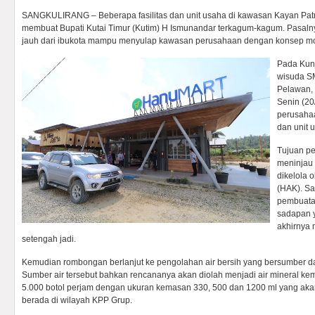
SANGKULIRANG – Beberapa fasilitas dan unit usaha di kawasan Kayan Patr
membuat Bupati Kutai Timur (Kutim) H Ismunandar terkagum-kagum. Pasaln
jauh dari ibukota mampu menyulap kawasan perusahaan dengan konsep m
Pada Kunj
wisuda S
Pelawan,
Senin (20
perusahaa
dan unit 
Tujuan pe
meninjau 
dikelola 
(HAK). Saa
pembuatan
sadapan y
akhirnya 
setengah jadi.
Kemudian rombongan berlanjut ke pengolahan air bersih yang bersumber dar
Sumber air tersebut bahkan rencananya akan diolah menjadi air mineral ke
5.000 botol perjam dengan ukuran kemasan 330, 500 dan 1200 ml yang aka
berada di wilayah KPP Grup.