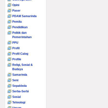
Opini
Paser
PDAM Samarinda
Pemilu
Pendidikan
Politik dan
Pemerintahan
PPU
Profil
Profil Calog
Profile
Religi, Sosial &
Budaya
Samarinda
Seni
Sepakbola
Serba-Serbi
Sosial
Tehnologi