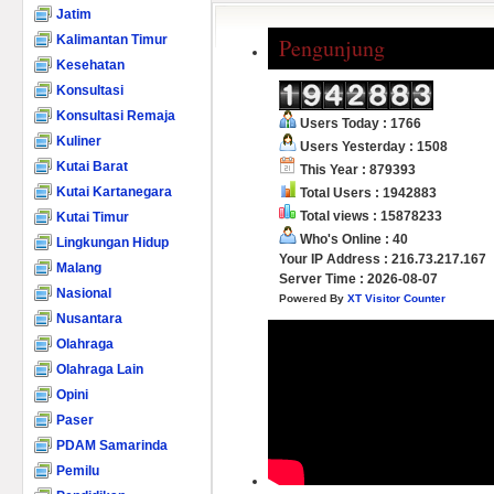
Jatim
Kalimantan Timur
Pengunjung
Kesehatan
Konsultasi
Konsultasi Remaja
Users Today : 1766
Kuliner
Users Yesterday : 1508
Kutai Barat
This Year : 879393
Kutai Kartanegara
Total Users : 1942883
Total views : 15878233
Kutai Timur
Who's Online : 40
Lingkungan Hidup
Your IP Address : 216.73.217.167
Malang
Server Time : 2026-08-07
Nasional
Powered By
XT Visitor Counter
Nusantara
Olahraga
Olahraga Lain
Opini
Paser
PDAM Samarinda
Pemilu