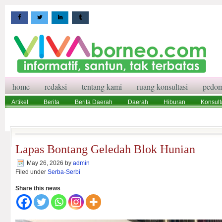
home
redaksi
tentang kami
ruang konsultasi
pedom
Artikel
Berita
Berita Daerah
Daerah
Hiburan
Konsult
Wisata
Pedoman Media Siber
Redaksi
Ruang Konsultasi
Lapas Bontang Geledah Blok Hunian
May 26, 2026
by
admin
Filed under
Serba-Serbi
Share this news