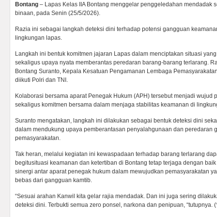
Bontang
– Lapas Kelas IIA Bontang menggelar penggeledahan mendadak se
binaan, pada Senin (25/5/2026).
Razia ini sebagai langkah deteksi dini terhadap potensi gangguan keamanan 
lingkungan lapas.
Langkah ini bentuk komitmen jajaran Lapas dalam menciptakan situasi yang a
sekaligus upaya nyata memberantas peredaran barang-barang terlarang. Ra
Bontang Suranto, Kepala Kesatuan Pengamanan Lembaga Pemasyarakatan (
diikuti Polri dan TNI.
Kolaborasi bersama aparat Penegak Hukum (APH) tersebut menjadi wujud
sekaligus komitmen bersama dalam menjaga stabilitas keamanan di lingku
Suranto mengatakan, langkah ini dilakukan sebagai bentuk deteksi dini se
dalam mendukung upaya pemberantasan penyalahgunaan dan peredaran gel
pemasyarakatan.
Tak heran, melalui kegiatan ini kewaspadaan terhadap barang terlarang dap
begitusituasi keamanan dan ketertiban di Bontang tetap terjaga dengan bai
sinergi antar aparat penegak hukum dalam mewujudkan pemasyarakatan yan
bebas dari gangguan kamtib.
“Sesuai arahan Kanwil kita gelar rajia mendadak. Dan ini juga sering dilaku
deteksi dini. Terbukti semua zero ponsel, narkona dan penipuan, “tutupnya. (