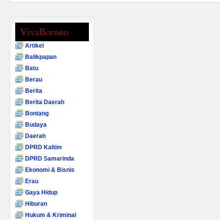
VivaBorneo
Artikel
Balikpapan
Batu
Berau
Berita
Berita Daerah
Bontang
Budaya
Daerah
DPRD Kaltim
DPRD Samarinda
Ekonomi & Bisnis
Erau
Gaya Hidup
Hiburan
Hukum & Kriminal