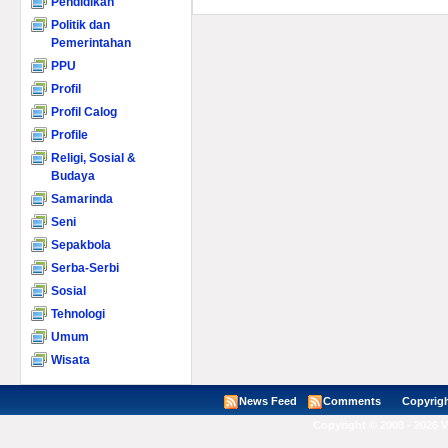
Pendidikan
Politik dan
Pemerintahan
PPU
Profil
Profil Calog
Profile
Religi, Sosial &
Budaya
Samarinda
Seni
Sepakbola
Serba-Serbi
Sosial
Tehnologi
Umum
Wisata
News Feed
Comments
Copyright ©
Copyright © 2008 - 2026 V