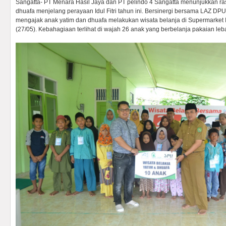
Sangatta- PT Menara Hasil Jaya dan PT pelindo 4 Sangatta menunjukkan ra
dhuafa menjelang perayaan Idul Fitri tahun ini. Bersinergi bersama LAZ DP
mengajak anak yatim dan dhuafa melakukan wisata belanja di Supermarket 
(27/05). Kebahagiaan terlihat di wajah 26 anak yang berbelanja pakaian leb