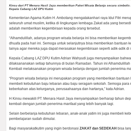
Kinsu dari PT Menara Hasil Jaya memberikan Paket Wisata Belanja secara simbolis
Kepala Cabang LAZ DPU Kutim
Kementerian Agama Kutim H. Ambotang mengatakanhari raya Idul Fitri meru
seleuruh umat muslim, ketika di lingkungan lembaga Zakat ada yang bersed
adalah memberikan kegembiraan kepada orang tersebut.
“Alhamdulillah, adanya program wisata belanja ini bisa memberikan kegem
dhuafa pada hari ini. Semoga untuk selanjutnya bisa memberikan bantuan k
lainya agar mereka juga dapat merasakan kegembiraan seperti adik-adik di s
Kepala Cabang LAZ DPU Kutim Adrian Wahyudi juga menyampaikan bahwa ke
dilaksananakan setiap tahunnya di bulan Ramadan. Tahun ini Alhamdulilla
Kembali melaksanakan program wisata belanja dengan jumlah penerima ma
“Program wisata belanja ini merupakan program yang memberikan bantuan
membeli kebutuhan baju lebaran atau baju seragam sekolah. Semoga para m
keberkahan atas kelurganya, perusaahaanya dan hartanya,” kata Adrian.
H Kinsu mewakili PT. Menara Hasil Jaya menyampaikan berharap tahun dep
kembali dengan jumlah penerima manfaat yang lebih banyak lagi.
Selain berbelanja kebutuhan lebaran, anak-anak yatim ini juga membeli keb
pembelajaran sudah dimulai.
Bagi masyarakatkutim yang ingin berdonasi
ZAKAT dan SEDEKAH
bisa lan