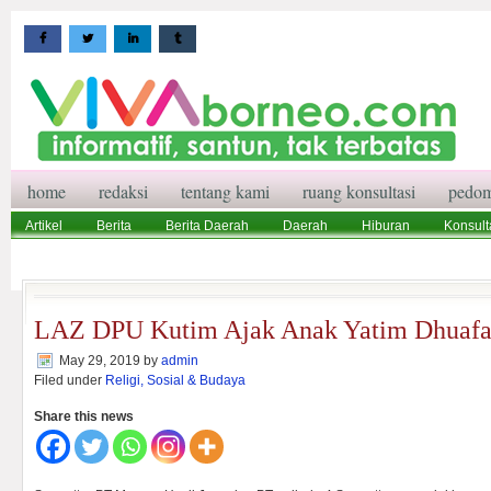
home
redaksi
tentang kami
ruang konsultasi
pedom
Artikel
Berita
Berita Daerah
Daerah
Hiburan
Konsult
Wisata
Pedoman Media Siber
Redaksi
Ruang Konsultasi
LAZ DPU Kutim Ajak Anak Yatim Dhuafa 
May 29, 2019
by
admin
Filed under
Religi, Sosial & Budaya
Share this news