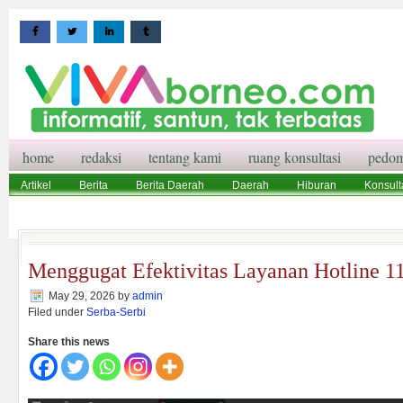
home
redaksi
tentang kami
ruang konsultasi
pedom
Artikel
Berita
Berita Daerah
Daerah
Hiburan
Konsult
Wisata
Pedoman Media Siber
Redaksi
Ruang Konsultasi
Menggugat Efektivitas Layanan Hotline 11
May 29, 2026
by
admin
Filed under
Serba-Serbi
Share this news