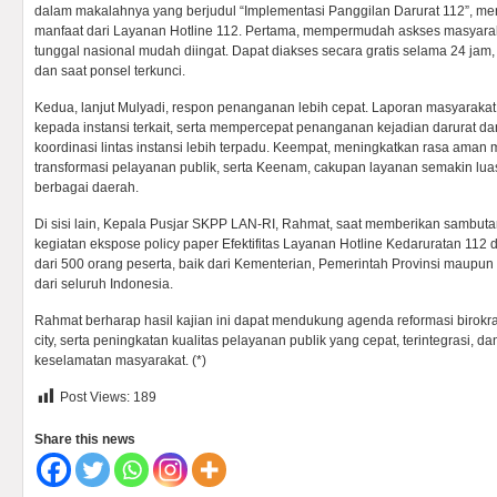
dalam makalahnya yang berjudul “Implementasi Panggilan Darurat 112”, 
manfaat dari Layanan Hotline 112. Pertama, mempermudah askses masyarak
tunggal nasional mudah diingat. Dapat diakses secara gratis selama 24 jam,
dan saat ponsel terkunci.
Kedua, lanjut Mulyadi, respon penanganan lebih cepat. Laporan masyarakat 
kepada instansi terkait, serta mempercepat penanganan kejadian darurat d
koordinasi lintas instansi lebih terpadu. Keempat, meningkatkan rasa aman
transformasi pelayanan publik, serta Keenam, cakupan layanan semakin lua
berbagai daerah.
Di sisi lain, Kepala Pusjar SKPP LAN-RI, Rahmat, saat memberikan sambu
kegiatan ekspose policy paper Efektifitas Layanan Hotline Kedaruratan 112 di
dari 500 orang peserta, baik dari Kementerian, Pemerintah Provinsi maupu
dari seluruh Indonesia.
Rahmat berharap hasil kajian ini dapat mendukung agenda reformasi birokras
city, serta peningkatan kualitas pelayanan publik yang cepat, terintegrasi, d
keselamatan masyarakat. (*)
Post Views:
189
Share this news