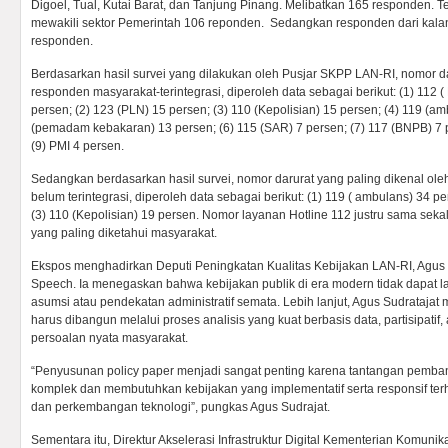
Digoel, Tual, Kutai Barat, dan Tanjung Pinang. Melibatkan 165 responden. T
mewakili sektor Pemerintah 106 reponden. Sedangkan responden dari kal
responden.
Berdasarkan hasil survei yang dilakukan oleh Pusjar SKPP LAN-RI, nomor da
responden masyarakat-terintegrasi, diperoleh data sebagai berikut: (1) 112 
persen; (2) 123 (PLN) 15 persen; (3) 110 (Kepolisian) 15 persen; (4) 119 (am
(pemadam kebakaran) 13 persen; (6) 115 (SAR) 7 persen; (7) 117 (BNPB) 7 
(9) PMI 4 persen.
Sedangkan berdasarkan hasil survei, nomor darurat yang paling dikenal ol
belum terintegrasi, diperoleh data sebagai berikut: (1) 119 ( ambulans) 34 p
(3) 110 (Kepolisian) 19 persen. Nomor layanan Hotline 112 justru sama seka
yang paling diketahui masyarakat.
Ekspos menghadirkan Deputi Peningkatan Kualitas Kebijakan LAN-RI, Agus 
Speech. Ia menegaskan bahwa kebijakan publik di era modern tidak dapat l
asumsi atau pendekatan administratif semata. Lebih lanjut, Agus Sudrataj
harus dibangun melalui proses analisis yang kuat berbasis data, partisipati
persoalan nyata masyarakat.
“Penyusunan policy paper menjadi sangat penting karena tantangan pemba
komplek dan membutuhkan kebijakan yang implementatif serta responsif te
dan perkembangan teknologi”, pungkas Agus Sudrajat.
Sementara itu, Direktur Akselerasi Infrastruktur Digital Kementerian Komunika