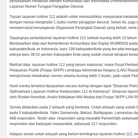
berdasarkan Peraturan Menteri Komunikasi dan Informatika (Permenkominf
Layanan Nomor Tunggal Panggilan Darurat.
Tujuan layanan hotline 112 adalah untuk memudahkan masyarakat melakukan
dengan hanya menghafal 1 (satu) nomor panggilan darurat. Selain itu, juga
mempercepat penanganan Organisasi Perangkat Daerah yang terkait, serta
Sayangnya pertumbuhan layanan hotline 112 setelah kurang lebih 10 tahu
Berdasarkan data dari Kementerian Komunikasi dan Digital (KOMDIGI) pada 
kabupaten/kota se Indonesia, baru 198 kabupaten/kota yang tercatat menggu
artinya baru 38,52 persen Kabupaten Kota yang sudah masuk tahapan kesi
Melihat data layanan hotline 112 yang belum maksimal, maka Pusat Pembela
Pelayanan Publik (Pusjar SKPP) Lembaga Administrasi Negara (LAN) Repub
menginisiasi melakukan survey selama kurang lebih 2 bulan, yaitu sejak Febr
Hasil survey tersebut dipaparkan secara daring dengan tajuk “Ekspose Polic
Optimalisasi Layanan Hotline Kedaruratan 112 di Indonesia”. Ekspose lapor
oleh Rustan Amrullah, Analis Kebijakan Ahli Madya dari Pusjar SKPP LAN-RI 
Survey dilakukan pada 2 wilayah yang berbeda. Untuk wilayah yang sudah te
pada 5 kabupaten/kota. Yakni Samarinda, Bekasi, Balikpapan, Lamandau d
468 responden. Terdiri atas responden yang mewakili Pemerintah sebany
responden dari kalangan masyarakat, sebanyak 227 responden.
Adapun survei untuk wilayah yang belum terintegrasi layanan hotline 112, m