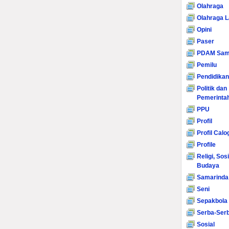
Olahraga
Olahraga L
Opini
Paser
PDAM Sam
Pemilu
Pendidikan
Politik dan
Pemerinta
PPU
Profil
Profil Calo
Profile
Religi, Sos
Budaya
Samarinda
Seni
Sepakbola
Serba-Serb
Sosial