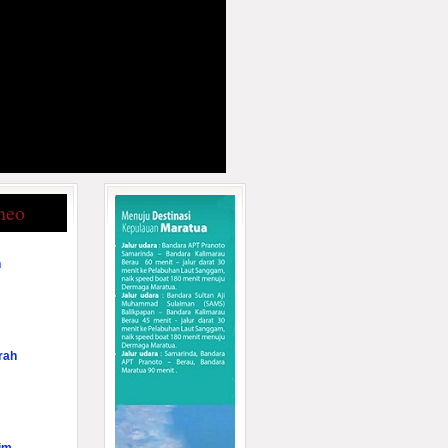
neo
n
rah