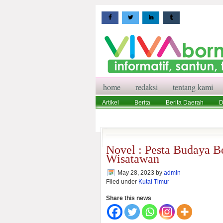
home
redaksi
tentang kami
Artikel
Berita
Berita Daerah
D
Wisata
Pedoman Media Siber
Red
Novel : Pesta Budaya B
Wisatawan
May 28, 2023
by
admin
Filed under
Kutai Timur
Share this news