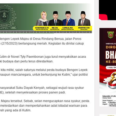
engen Lepek Majeu di Desa Rindang Benua, jalan Poros
(27/5/2023) berlangsung meriah. Kegiatan itu dinilai cukup
utim dr Novel Tyty Paembonan juga turut menyaksikan acara
ki budaya dan perlu terus dilestarikan.
ita miliki, salah satunya melalui pesta budaya Bengen Lepek
maupun mancanegara, untuk berkunjung ke Kutim,” ujar politisi
 masyarakat Suku Dayak Kenyah, sebagai wujud rasa syukur
), setelah menyelesaikan proses panen padi.
Majeu tersebut. Sebab, selan mengucapkan rasa syukur, pesta
 melestarikan dan mempertahankan adat istiadat warisan para
ah yang ada di Kutim.