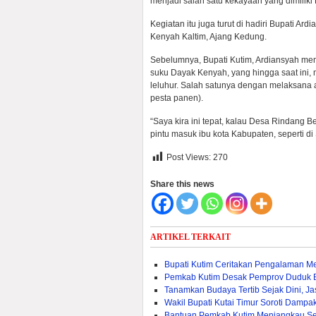
menjadi salah satu kekayaan yang dimiliki 
Kegiatan itu juga turut di hadiri Bupati Ar
Kenyah Kaltim, Ajang Kedung.
Sebelumnya, Bupati Kutim, Ardiansyah me
suku Dayak Kenyah, yang hingga saat ini
leluhur. Salah satunya dengan melaksana 
pesta panen).
“Saya kira ini tepat, kalau Desa Rindang 
pintu masuk ibu kota Kabupaten, seperti 
Post Views:
270
Share this news
ARTIKEL TERKAIT
Bupati Kutim Ceritakan Pengalaman M
Pemkab Kutim Desak Pemprov Duduk 
Tanamkan Budaya Tertib Sejak Dini, J
Wakil Bupati Kutai Timur Soroti Dam
Bantuan Pemkab Kutim Menjangkau Sel