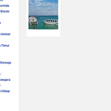
im
arinda
 Bisnis
p
riminal
n Timur
i Remaja
t
anegara
r
n Hidup