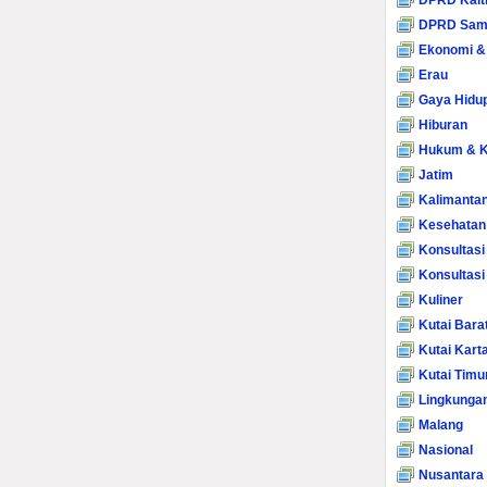
DPRD Kalt
DPRD Sam
Ekonomi &
Erau
Gaya Hidu
Hiburan
Hukum & K
Jatim
Kalimanta
Kesehatan
Konsultasi
Konsultas
Kuliner
Kutai Bara
Kutai Kart
Kutai Timu
Lingkunga
Malang
Nasional
Nusantara