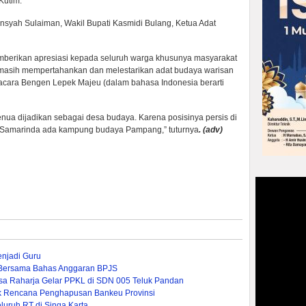
Kutim.
diansyah Sulaiman, Wakil Bupati Kasmidi Bulang, Ketua Adat
mberikan apresiasi kepada seluruh warga khusunya masyarakat
, masih mempertahankan dan melestarikan adat budaya warisan
acara Bengen Lepek Majeu (dalam bahasa Indonesia berarti
Benua dijadikan sebagai desa budaya. Karena posisinya persis di
di Samarinda ada kampung budaya Pampang,” tuturnya
. (adv)
enjadi Guru
Bersama Bahas Anggaran BPJS
asa Raharja Gelar PPKL di SDN 005 Teluk Pandan
pak Rencana Penghapusan Bankeu Provinsi
uruh RT di Singa Karta