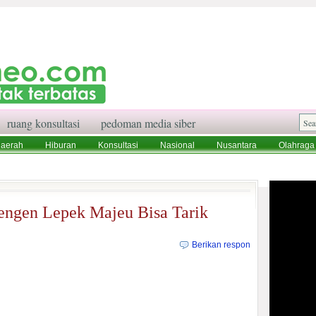
ruang konsultasi
pedoman media siber
aerah
Hiburan
Konsultasi
Nasional
Nusantara
Olahraga
aksi
Ruang Konsultasi
Tentang Kami
engen Lepek Majeu Bisa Tarik
Berikan respon