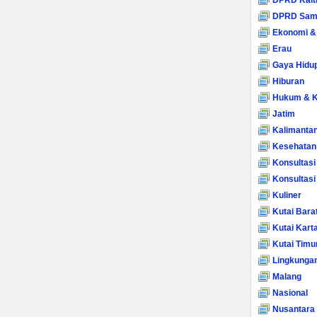
DPRD Kalt
DPRD Sam
Ekonomi &
Erau
Gaya Hidu
Hiburan
Hukum & K
Jatim
Kalimanta
Kesehatan
Konsultasi
Konsultas
Kuliner
Kutai Bara
Kutai Kart
Kutai Timu
Lingkunga
Malang
Nasional
Nusantara