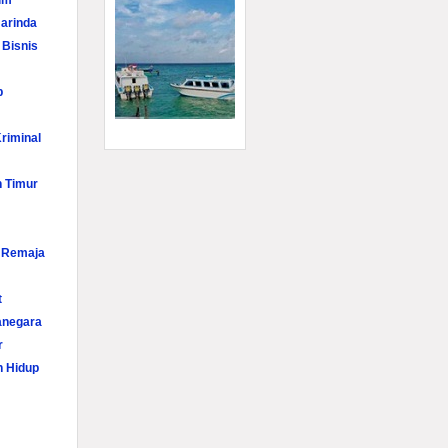
im
arinda
 Bisnis
p
riminal
n Timur
i Remaja
t
anegara
r
n Hidup