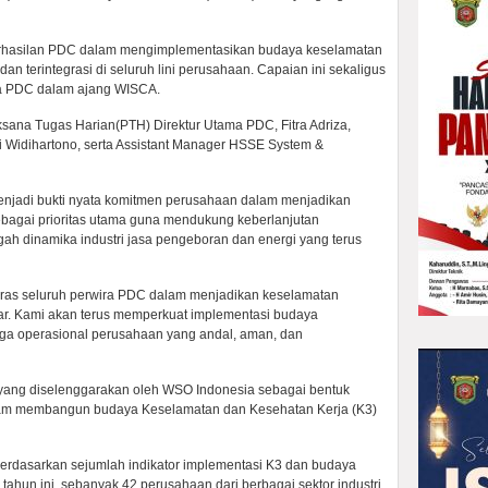
berhasilan PDC dalam mengimplementasikan budaya keselamatan
an terintegrasi di seluruh lini perusahaan. Capaian ini sekaligus
ma PDC dalam ajang WISCA.
sana Tugas Harian(PTH) Direktur Utama PDC, Fitra Adriza,
Widihartono, serta Assistant Manager HSSE System &
enjadi bukti nyata komitmen perusahaan dalam menjadikan
bagai prioritas utama guna mendukung keberlanjutan
ah dinamika industri jasa pengeboran dan energi yang terus
eras seluruh perwira PDC dalam menjadikan keselamatan
war. Kami akan terus memperkuat implementasi budaya
ga operasional perusahaan yang andal, aman, dan
ng diselenggarakan oleh WSO Indonesia sebagai bentuk
am membangun budaya Keselamatan dan Kesehatan Kerja (K3)
 berdasarkan sejumlah indikator implementasi K3 dan budaya
ahun ini, sebanyak 42 perusahaan dari berbagai sektor industri