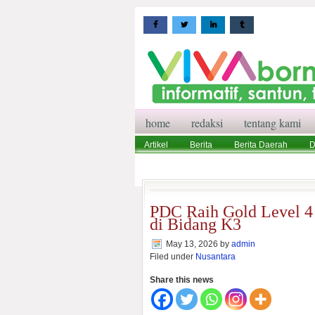
home
redaksi
tentang kami
Artikel
Berita
Berita Daerah
D
Wisata
Pedoman Media Siber
Red
PDC Raih Gold Level 
di Bidang K3
May 13, 2026
by
admin
Filed under
Nusantara
Share this news