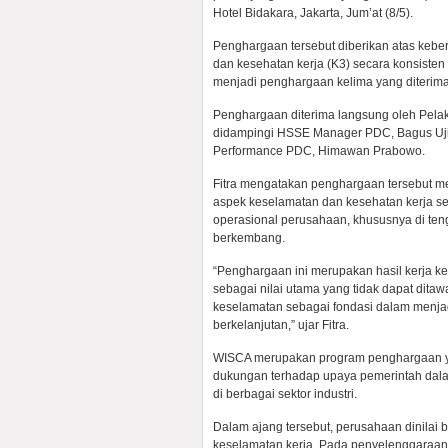
Hotel Bidakara, Jakarta, Jum’at (8/5).
Penghargaan tersebut diberikan atas ke
dan kesehatan kerja (K3) secara konsisten d
menjadi penghargaan kelima yang diteri
Penghargaan diterima langsung oleh Pelak
didampingi HSSE Manager PDC, Bagus Uji 
Performance PDC, Himawan Prabowo.
Fitra mengatakan penghargaan tersebut m
aspek keselamatan dan kesehatan kerja se
operasional perusahaan, khususnya di teng
berkembang.
“Penghargaan ini merupakan hasil kerja k
sebagai nilai utama yang tidak dapat dita
keselamatan sebagai fondasi dalam menja
berkelanjutan,” ujar Fitra.
WISCA merupakan program penghargaan ya
dukungan terhadap upaya pemerintah dal
di berbagai sektor industri.
Dalam ajang tersebut, perusahaan dinilai
keselamatan kerja. Pada penyelenggaraan t