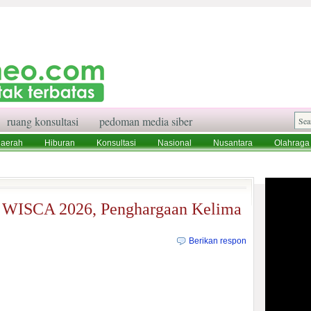
ruang konsultasi
pedoman media siber
aerah
Hiburan
Konsultasi
Nasional
Nusantara
Olahraga
aksi
Ruang Konsultasi
Tentang Kami
4 WISCA 2026, Penghargaan Kelima
Berikan respon