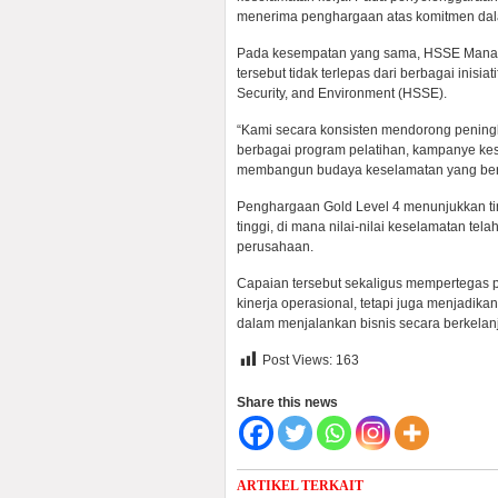
menerima penghargaan atas komitmen dal
Pada kesempatan yang sama, HSSE Manag
tersebut tidak terlepas dari berbagai inisi
Security, and Environment (HSSE).
“Kami secara konsisten mendorong pening
berbagai program pelatihan, kampanye ke
membangun budaya keselamatan yang berk
Penghargaan Gold Level 4 menunjukkan t
tinggi, di mana nilai-nilai keselamatan tela
perusahaan.
Capaian tersebut sekaligus mempertegas 
kinerja operasional, tetapi juga menjadik
dalam menjalankan bisnis secara berkelanj
Post Views:
163
Share this news
ARTIKEL TERKAIT