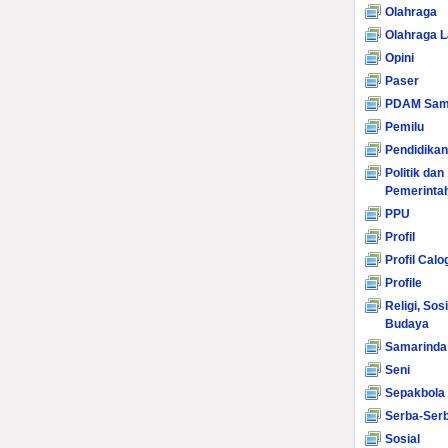
Olahraga
Olahraga L
Opini
Paser
PDAM Sam
Pemilu
Pendidikan
Politik dan
Pemerinta
PPU
Profil
Profil Calo
Profile
Religi, Sos
Budaya
Samarinda
Seni
Sepakbola
Serba-Serb
Sosial