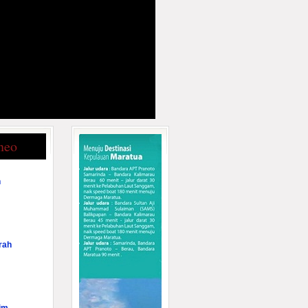
neo
n
rah