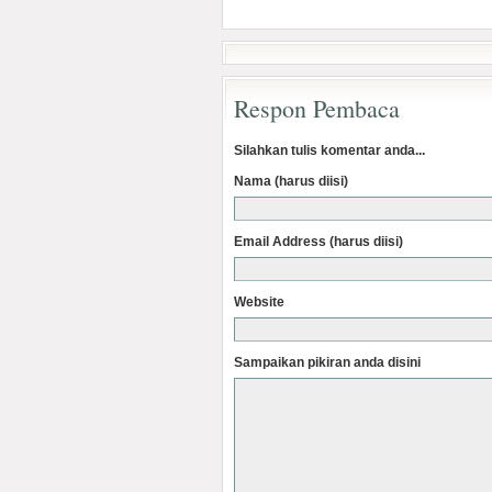
Respon Pembaca
Silahkan tulis komentar anda...
Nama (harus diisi)
Email Address (harus diisi)
Website
Sampaikan pikiran anda disini