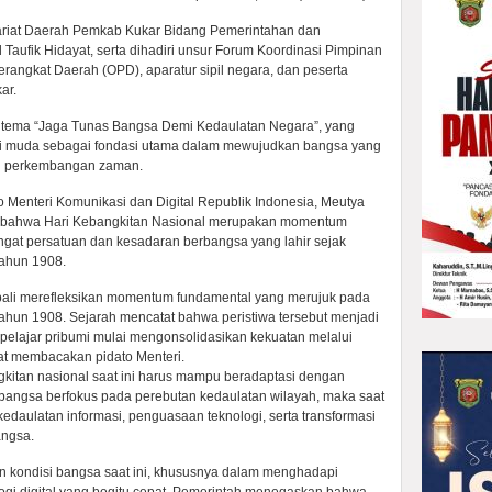
etariat Daerah Pemkab Kukar Bidang Pemerintahan dan
aufik Hidayat, serta dihadiri unsur Forum Koordinasi Pimpinan
rangkat Daerah (OPD), aparatur sipil negara, dan peserta
ar.
g tema “Jaga Tunas Bangsa Demi Kedaulatan Negara”, yang
i muda sebagai fondasi utama dalam mewujudkan bangsa yang
gah perkembangan zaman.
Menteri Komunikasi dan Digital Republik Indonesia, Meutya
an bahwa Hari Kebangkitan Nasional merupakan momentum
ngat persatuan dan kesadaran berbangsa yang lahir sejak
tahun 1908.
embali merefleksikan momentum fundamental yang merujuk pada
tahun 1908. Sejarah mencatat bahwa peristiwa tersebut menjadi
rpelajar pribumi mulai mengonsolidasikan kekuatan melalui
aat membacakan pidato Menteri.
itan nasional saat ini harus mampu beradaptasi dengan
bangsa berfokus pada perebutan kedaulatan wilayah, maka saat
edaulatan informasi, penguasaan teknologi, serta transformasi
angsa.
an kondisi bangsa saat ini, khususnya dalam menghadapi