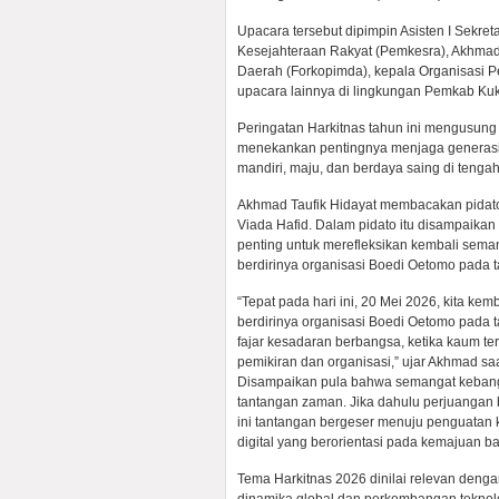
Upacara tersebut dipimpin Asisten I Sekr
Kesejahteraan Rakyat (Pemkesra), Akhmad T
Daerah (Forkopimda), kepala Organisasi Pe
upacara lainnya di lingkungan Pemkab Kuk
Peringatan Harkitnas tahun ini mengusun
menekankan pentingnya menjaga generas
mandiri, maju, dan berdaya saing di ten
Akhmad Taufik Hidayat membacakan pidato 
Viada Hafid. Dalam pidato itu disampaik
penting untuk merefleksikan kembali sema
berdirinya organisasi Boedi Oetomo pada 
“Tepat pada hari ini, 20 Mei 2026, kita k
berdirinya organisasi Boedi Oetomo pada 
fajar kesadaran berbangsa, ketika kaum te
pemikiran dan organisasi,” ujar Akhmad s
Disampaikan pula bahwa semangat kebangk
tantangan zaman. Jika dahulu perjuangan 
ini tantangan bergeser menuju penguatan k
digital yang berorientasi pada kemajuan b
Tema Harkitnas 2026 dinilai relevan deng