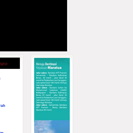
neo
n
rah