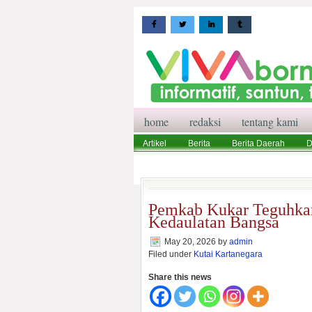
home
redaksi
tentang kami
Artikel
Berita
Berita Daerah
D
Wisata
Pedoman Media Siber
Red
Pemkab Kukar Teguhka
Kedaulatan Bangsa
May 20, 2026
by
admin
Filed under
Kutai Kartanegara
Share this news