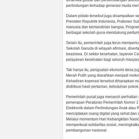
dinamika global dan perkembangan teknolo
perlindungan terhadap generasi muda men
Dalam pidato tersebut juga disampaikan s
Presiden Republik Indonesia, Prabowo Sub
manusia dan kemandirian bangsa. Program M
berbagai sekolah guna mendukung pertumb
Selain itu, pemerintah juga terus memper
Sekolah Garuda di wilayah afirmasi, diser
beasiswa. Di sektor kesehatan, layanan C
pelayanan kesehatan bagi seluruh masyara
Tak hanya itu, penguatan ekonomi desa ju
Merah Putih yang diarahkan menjadi motor
Kehadiran koperasi tersebut diharapkan
distribusi hasil pertanian, kebutuhan poko
Pemerintah pusat juga menaruh perhatian s
penerapan Peraturan Pemerintah Nomor 17
Elektronik dalam Perlindungan Anak atau 
menciptakan ruang digital yang sehat dan
Melalui momentum Hari Kebangkitan Nasion
memperkuat solidaritas sosial, meningkatk
pembangunan nasional.