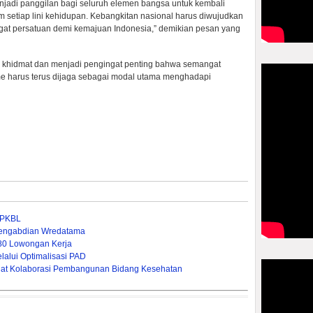
njadi panggilan bagi seluruh elemen bangsa untuk kembali
setiap lini kehidupan. Kebangkitan nasional harus diwujudkan
angat persatuan demi kemajuan Indonesia,” demikian pesan yang
g khidmat dan menjadi pengingat penting bahwa semangat
me harus terus dijaga sebagai modal utama menghadapi
n PKBL
 Pengabdian Wredatama
380 Lowongan Kerja
lui Optimalisasi PAD ‎
rkuat Kolaborasi Pembangunan Bidang Kesehatan