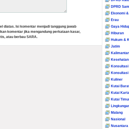
DPRD Kalt
DPRD Sam
Ekonomi &
Erau
el diatas. Isi komentar menjadi tanggung jawab
Gaya Hidu
lkan komentar jika mengandung perkataan kasar,
Hiburan
tis, atau berbau SARA.
Hukum & K
Jatim
Kalimanta
Kesehatan
Konsultasi
Konsultas
Kuliner
Kutai Bara
Kutai Kart
Kutai Timu
Lingkunga
Malang
Nasional
Nusantara