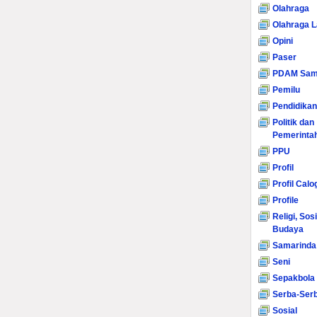
Olahraga
Olahraga L
Opini
Paser
PDAM Sam
Pemilu
Pendidikan
Politik dan
Pemerinta
PPU
Profil
Profil Calo
Profile
Religi, Sos
Budaya
Samarinda
Seni
Sepakbola
Serba-Serb
Sosial