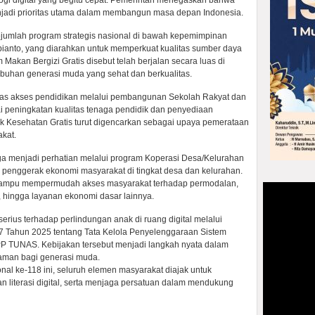
gi digital yang begitu cepat. Pemerintah menegaskan bahwa
jadi prioritas utama dalam membangun masa depan Indonesia.
ejumlah program strategis nasional di bawah kepemimpinan
ianto, yang diarahkan untuk memperkuat kualitas sumber daya
akan Bergizi Gratis disebut telah berjalan secara luas di
uhan generasi muda yang sehat dan berkualitas.
luas akses pendidikan melalui pembangunan Sekolah Rakyat dan
tai peningkatan kualitas tenaga pendidik dan penyediaan
ek Kesehatan Gratis turut digencarkan sebagai upaya pemerataan
kat.
ga menjadi perhatian melalui program Koperasi Desa/Kelurahan
 penggerak ekonomi masyarakat di tingkat desa dan kelurahan.
 mampu mempermudah akses masyarakat terhadap permodalan,
k, hingga layanan ekonomi dasar lainnya.
erius terhadap perlindungan anak di ruang digital melalui
 Tahun 2025 tentang Tata Kelola Penyelenggaraan Sistem
PP TUNAS. Kebijakan tersebut menjadi langkah nyata dalam
 aman bagi generasi muda.
al ke-118 ini, seluruh elemen masyarakat diajak untuk
an literasi digital, serta menjaga persatuan dalam mendukung