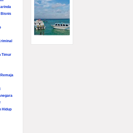
im
arinda
 Bisnis
p
riminal
n Timur
i Remaja
t
anegara
r
n Hidup