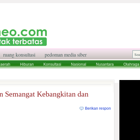
ruang konsultasi
pedoman media siber
aerah
Hiburan
Konsultasi
Nasional
Nusantara
Olahraga
aksi
Ruang Konsultasi
Tentang Kami
n Semangat Kebangkitan dan
Berikan respon