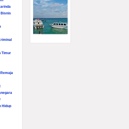
im
arinda
 Bisnis
p
riminal
n Timur
i Remaja
t
anegara
r
n Hidup