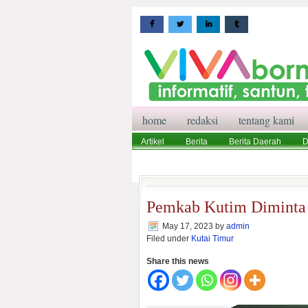
home
redaksi
tentang kami
Artikel
Berita
Berita Daerah
D
Wisata
Pedoman Media Siber
Red
Pemkab Kutim Diminta
May 17, 2023
by
admin
Filed under
Kutai Timur
Share this news