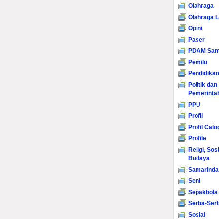
Olahraga
Olahraga L
Opini
Paser
PDAM Sam
Pemilu
Pendidikan
Politik dan
Pemerinta
PPU
Profil
Profil Calo
Profile
Religi, Sos
Budaya
Samarinda
Seni
Sepakbola
Serba-Serb
Sosial