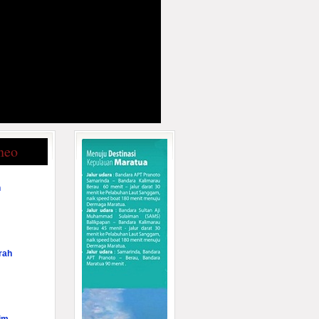
neo
n
rah