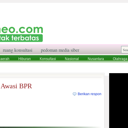
ruang konsultasi
pedoman media siber
aerah
Hiburan
Konsultasi
Nasional
Nusantara
Olahraga
aksi
Ruang Konsultasi
Tentang Kami
 Awasi BPR
Berikan respon