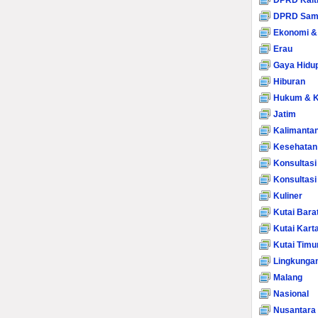
DPRD Kalt
DPRD Sam
Ekonomi &
Erau
Gaya Hidu
Hiburan
Hukum & K
Jatim
Kalimanta
Kesehatan
Konsultasi
Konsultas
Kuliner
Kutai Bara
Kutai Kart
Kutai Timu
Lingkunga
Malang
Nasional
Nusantara