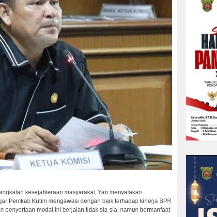
ningkatan kesejahteraan masyarakat, Yan menyatakan
ar Pemkab Kutim mengawasi dengan baik terhadap kinerja BPR
n penyertaan modal ini berjalan tidak sia-sia, namun bermanfaat