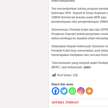
untuk masyarakat.
Yan menambahkan bahwa program pemberd
beberapa OPD. Seperti di Dinas Koperasi 
UMKM diminta tak terpaku pada BPR saja. 
pemberdayaan dan pengembangan UMKM
Sebelumnya, Pemkab Kutim dan dan DPRD 
Peraturan Daerah) terkiat penyertaan moda
kedua lembaga itu sepakat untuk menyetuj
Sedangkan Bupati Ardiansyah Sulaiman me
Pemkab Kutim bisa menentukan arah kebij
menerapakan kebijakan dan rencana bisn
“Ada komisaris yang menjadi wakil Pemka
(BPR),” ujar Ardiansyah.
(adv)
Post Views:
228
Share this news
ARTIKEL TERKAIT