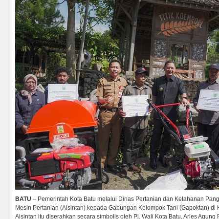
BATU
– Pemerintah Kota Batu melalui Dinas Pertanian dan Ketahanan Pan
Mesin Pertanian (Alsintan) kepada Gabungan Kelompok Tani (Gapoktan) di 
Alsintan itu diserahkan secara simbolis oleh Pj. Wali Kota Batu, Aries Agun