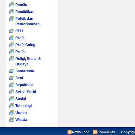
Pemilu
Pendidikan
Politik dan
Pemerintahan
PPU
Profil
Profil Calog
Profile
Religi, Sosial &
Budaya
Samarinda
Seni
Sepakbola
Serba-Serbi
Sosial
Tehnologi
Umum
Wisata
News Feed
Comments
Copyright ©