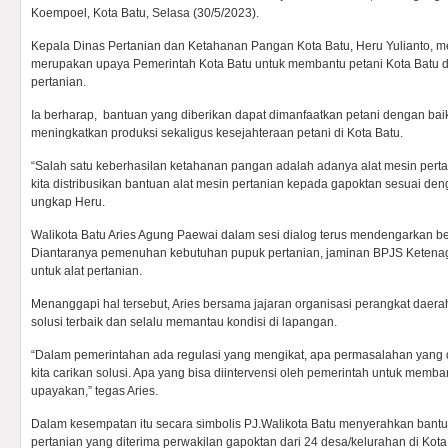
Koempoel, Kota Batu, Selasa (30/5/2023).
Kepala Dinas Pertanian dan Ketahanan Pangan Kota Batu, Heru Yulianto, m
merupakan upaya Pemerintah Kota Batu untuk membantu petani Kota Batu d
pertanian.
Ia berharap, bantuan yang diberikan dapat dimanfaatkan petani dengan ba
meningkatkan produksi sekaligus kesejahteraan petani di Kota Batu.
“Salah satu keberhasilan ketahanan pangan adalah adanya alat mesin pertania
kita distribusikan bantuan alat mesin pertanian kepada gapoktan sesuai de
ungkap Heru.
Walikota Batu Aries Agung Paewai dalam sesi dialog terus mendengarkan be
Diantaranya pemenuhan kebutuhan pupuk pertanian, jaminan BPJS Ketenag
untuk alat pertanian.
Menanggapi hal tersebut, Aries bersama jajaran organisasi perangkat daer
solusi terbaik dan selalu memantau kondisi di lapangan.
“Dalam pemerintahan ada regulasi yang mengikat, apa permasalahan yang 
kita carikan solusi. Apa yang bisa diintervensi oleh pemerintah untuk memba
upayakan,” tegas Aries.
Dalam kesempatan itu secara simbolis PJ.Walikota Batu menyerahkan bantu
pertanian yang diterima perwakilan gapoktan dari 24 desa/kelurahan di Kota 