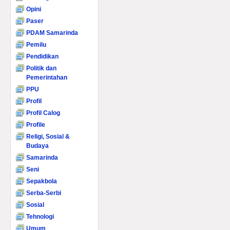
Opini
Paser
PDAM Samarinda
Pemilu
Pendidikan
Politik dan
Pemerintahan
PPU
Profil
Profil Calog
Profile
Religi, Sosial &
Budaya
Samarinda
Seni
Sepakbola
Serba-Serbi
Sosial
Tehnologi
Umum