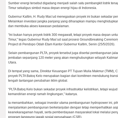
Sumber energi tersebut digadang menjadi salah satu pembangkit listrik tenag
Timur sekaligus simbol masa depan energi hijau di Indonesia.
Gubernur Kaltim, H. Rudy Mas’ud menegaskan proyek ini bukan sekadar pem
Melainkan investasi jangka panjang yang diharapkan mampu menghidupka
dan membuka akses kawasan pedalaman.
“Ini bukan hanya proyek listrik 300 megawatt, tetapi proyek masa depan un
Timur,” tegas Gubernur Rudy Mas’ud saat prosesi Groundbreaking Ceremon
Project di Pendopo Odah Etam Kantor Gubernur Kaltim, Senin (25/5/2026).
Selain pembangunan PLTA, proyek tersebut juga disertai pembangunan jala
jembatan sepanjang 120 meter yang akan menghubungkan wilayah Kaliman
Utara.
Di tempat yang sama, Direktur Keuangan PT Tujuan Mulia Makmur (TMM), 
proyek PLTA Batoq Kelo merupakan bagian dari komitmen mendukung transisi
tengah tantangan perubahan iklim global.
“PLTA Batoq Kelo bukan sekadar proyek infrastruktur kelistrikan, tetapi wuju
kemandirian energi ramah lingkungan,” katanya.
Ia menambahkan, sebagai investor utama pembangunan hydropower ini, pi
menjalankan pembangunan berkelanjutan dengan tetap memperhatikan asp
keanekaragaman hayati, serta pemberdayaan masyarakat lokal melalui pen
program tanggung jawab sosial perusahaan (CSR).