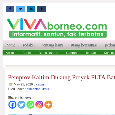
home
redaksi
tentang kami
ruang konsultasi
pedom
Artikel
Berita
Berita Daerah
Daerah
Hiburan
Konsult
Wisata
Pedoman Media Siber
Redaksi
Ruang Konsultasi
Pemprov Kaltim Dukung Proyek PLTA Ba
May 25, 2026
by
admin
Filed under
Kalimantan Timur
Share this news