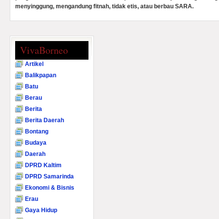
menyinggung, mengandung fitnah, tidak etis, atau berbau SARA.
VivaBorneo
Artikel
Balikpapan
Batu
Berau
Berita
Berita Daerah
Bontang
Budaya
Daerah
DPRD Kaltim
DPRD Samarinda
Ekonomi & Bisnis
Erau
Gaya Hidup