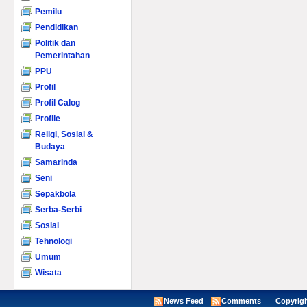
Pemilu
Pendidikan
Politik dan
Pemerintahan
PPU
Profil
Profil Calog
Profile
Religi, Sosial &
Budaya
Samarinda
Seni
Sepakbola
Serba-Serbi
Sosial
Tehnologi
Umum
Wisata
News Feed
Comments
Copyright ©