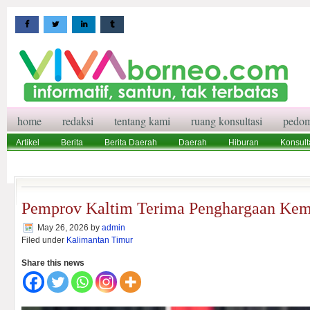
home
redaksi
tentang kami
ruang konsultasi
pedom
Artikel
Berita
Berita Daerah
Daerah
Hiburan
Konsult
Wisata
Pedoman Media Siber
Redaksi
Ruang Konsultasi
Pemprov Kaltim Terima Penghargaan Ke
May 26, 2026
by
admin
Filed under
Kalimantan Timur
Share this news