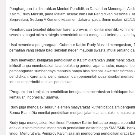
Penghargaan itu diserahkan Menteri Pendidikan Dasar dan Menengah, Abdu
Kaltim, Rudy Mas’ud, pada Malam Tasyakuran Hari Pendidikan Nasional (Har
Berprestasi, Gedung A Kemendikdasmen, Jakarta, pada Senin malam
(25/5/
Penghargaan tersebut diberikan karena provinsi ini dinilai memiliki komitm
swasta sebagai mitra strategis pemerintah untuk mengatasi keterbatasan da
Usai menerima penghargaan, Gubernur Kaltim Rudy Mas’ud menegaskan, 
perhatian yang setara bagi sekolah negeri maupun swasta, mulai jenjang da
Rudy menyebut, kebijakan pendidikan di Kaltim diarahkan untuk menciptak
inklusif tanpa membedakan latar belakang gender, agama, suku, maupun b
pembangunan sumber daya manusia hanya bisa dicapai lewat transformasi da
pendidikan. Karena itu, penghargaan dari pemerintah pusat disebut menjad
terus memperbaiki kualitas pendidikan.
“Program dan kebijakan pendidikan bertujuan mencerdaskan kehidupan b
kemajuan Indonesia,” ujarnya.
Rudy juga mengajak seluruh elemen masyarakat ikut terlibat dalam pengem
Benua Etam. Dia menilai pendidikan menjadi jalan utama untuk memutus ran
Rudy juga menegaskan komitmen Pemprov Kaltim terhadap program pendidika
anak di Kaltim minimal menempuh pendidikan dasar hingga SMA/SMK, bahk
tinggi. Menurutnya, Pemprov Kaltim saat ini mendorong pendidikan gratis ba