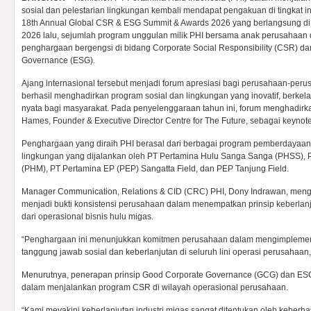
sosial dan pelestarian lingkungan kembali mendapat pengakuan di tingkat i
18th Annual Global CSR & ESG Summit & Awards 2026 yang berlangsung di 
2026 lalu, sejumlah program unggulan milik PHI bersama anak perusahaan da
penghargaan bergengsi di bidang Corporate Social Responsibility (CSR) dan
Governance (ESG).
Ajang internasional tersebut menjadi forum apresiasi bagi perusahaan-peru
berhasil menghadirkan program sosial dan lingkungan yang inovatif, berkel
nyata bagi masyarakat. Pada penyelenggaraan tahun ini, forum menghadirkan
Hames, Founder & Executive Director Centre for The Future, sebagai keynot
Penghargaan yang diraih PHI berasal dari berbagai program pemberdayaan
lingkungan yang dijalankan oleh PT Pertamina Hulu Sanga Sanga (PHSS),
(PHM), PT Pertamina EP (PEP) Sangatta Field, dan PEP Tanjung Field.
Manager Communication, Relations & CID (CRC) PHI, Dony Indrawan, meng
menjadi bukti konsistensi perusahaan dalam menempatkan prinsip keberlan
dari operasional bisnis hulu migas.
“Penghargaan ini menunjukkan komitmen perusahaan dalam mengimplementa
tanggung jawab sosial dan keberlanjutan di seluruh lini operasi perusahaan,
Menurutnya, penerapan prinsip Good Corporate Governance (GCG) dan ESG
dalam menjalankan program CSR di wilayah operasional perusahaan.
“Kami meyakini keberlanjutan industri migas sangat ditentukan oleh keberh