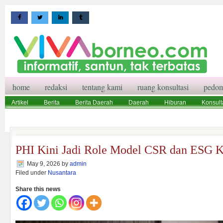
home
redaksi
tentang kami
ruang konsultasi
pedom
Artikel
Berita
Berita Daerah
Daerah
Hiburan
Konsult
Wisata
Pedoman Media Siber
Redaksi
Ruang Konsultasi
PHI Kini Jadi Role Model CSR dan ESG K
May 9, 2026
by
admin
Filed under
Nusantara
Share this news