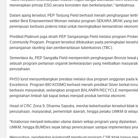
menerapkan prinsip ESG secara konsisten dan berkelanjutan,” tambahnya.
Dalam ajang tersebut, PEP Tanjung Field berhasil meraih penghargaan terti
sektor Best Empowerment Woman melalui program SEKARA JIRAK yang be
perempuan berbasis potensi lokal untuk meningkatkan kemandirian ekonom
Predikat Platinum juga diraih PEP Sangasanga Field melalui program Proke
Community Program. Program tersebut difokuskan pada peningkatan keseh
penanganan stunting dan pemberantasan tuberkulosis (TBC).
Sementara itu, PEP Sangatta Field memperoleh penghargaan Bronze lewa
sebuah program pertanian organik berkelanjutan yang melibatkan masyarakat
perusahaan.
PHSS turut menyumbangkan prestasi melalui dua program unggulan pada ka
Excellence. Program BIO KOSMO berhasil meraih predikat Silver berkat ino
berbasis masyarakat, sedangkan program BALANIPA RECYCLE memperoleh 
pengolahan limbah tali kapal bekas menjadi produk bernilai ekonomi.
Head of CRC Zona 9, Dharma Saputra, menilai keberhasilan tersebut tidak le
perusahaan, masyarakat, pemerintah daerah, hingga pelaku UMKM di wilay
“Kolaborasi menjadi kekuatan utama dalam setiap program yang dijalankan.
UMKM, hingga BUMDes sejak tahap perencanaan sampai implementasi pro
Menurutnya, pendekatan kolaboratif membuat program CSR tidak hanya me