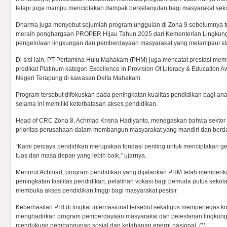
tetapi juga mampu menciptakan dampak berkelanjutan bagi masyarakat sekit
Dharma juga menyebut sejumlah program unggulan di Zona 9 sebelumnya 
meraih penghargaan PROPER Hijau Tahun 2025 dari Kementerian Lingkunga
pengelolaan lingkungan dan pemberdayaan masyarakat yang melampaui st
Di sisi lain, PT Pertamina Hulu Mahakam (PHM) juga mencatat prestasi m
predikat Platinum kategori Excellence In Provision Of Literacy & Education
Negeri Terapung di kawasan Delta Mahakam.
Program tersebut difokuskan pada peningkatan kualitas pendidikan bagi ana
selama ini memiliki keterbatasan akses pendidikan.
Head of CRC Zona 8, Achmad Krisna Hadiyanto, menegaskan bahwa sektor 
prioritas perusahaan dalam membangun masyarakat yang mandiri dan berda
“Kami percaya pendidikan merupakan fondasi penting untuk menciptakan g
luas dan masa depan yang lebih baik,” ujarnya.
Menurut Achmad, program pendidikan yang dijalankan PHM telah memberika
peningkatan fasilitas pendidikan, pelatihan vokasi bagi pemuda putus seko
membuka akses pendidikan tinggi bagi masyarakat pesisir.
Keberhasilan PHI di tingkat internasional tersebut sekaligus mempertegas
menghadirkan program pemberdayaan masyarakat dan pelestarian lingkung
mendukung pembangunan sosial dan ketahanan energi nasional. (*)