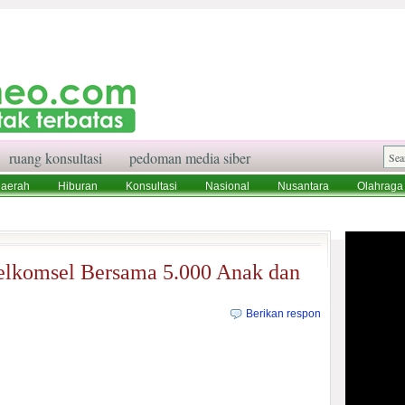
ruang konsultasi
pedoman media siber
aerah
Hiburan
Konsultasi
Nasional
Nusantara
Olahraga
aksi
Ruang Konsultasi
Tentang Kami
lkomsel Bersama 5.000 Anak dan
Berikan respon