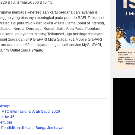
 2.226 BTS, termasuk 666 BTS 4G.
erupaya menjaga ketersediaan kartu perdana dan layanan isi
anggan yang biasanya meningkat pada periode RAFI. Telkomsel
rategis di jalur mudik dan lokasi wisata utama (point of interest),
 Stasiun Kereta, Dermaga, Rumah Sakit, Area Padat Populasi,
luruh kanal pelayanan existing Telkomsel juga bersiaga melayani
msel Siaga dan 349 GraPARI Mitra Siaga, 761 Mobile GraPARI
 armada motor, 98 unit layanan digital self-service MyGraPARI,
 3.779 Outlet Siaga.
(*/adv)
terapi
ti MTQ Internasional Arab Saudi 2026
is ke-46
ertugas
Pendidikan di Istana Bunga Jembayan