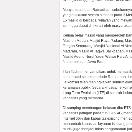
BAIK (Bertanggungjawab, Aman, Inspiratif d
Menyambut bulan Ramadhan, sebelumnya Te
yang dilakukan secara simbolis pada 3 Me
15 masjid di berbagai wilayah yang mewakil
sehingga dapat dinikmati oleh masyarakat
Kelima belas masjid yang memperoleh ban
Mashun Medan, Masjid Raya Padang, Masjid
Tengah Semarang, Masjid Nasional Al Akb
Mataram, Masjid At Taqwa Balikpapan, Masj
Masjid Agung Nurul Yaqin Waisai Raja Amp
Jabotabek dan Jawa Barat.
Irfan Tachrir menyampikan, untuk memastik
komunikasi selama periode Ramadhan dan I
Telkomsel telah meningkatkan seluruh elemen 
keramaian publik. Secara khusus, Telkoms
Long Term Evolution (LTE) di seluruh Ind
kapasitas yang memadai.
Di samping membangun belasan ribu BTS 4
kapasitas jaringan pada 579 BTS 4G, men
internet 66% dari kapasitas existing menj
menambah kapasitas layanan isi ulang puls
mudik juga menjadi fokus pengamanan jari