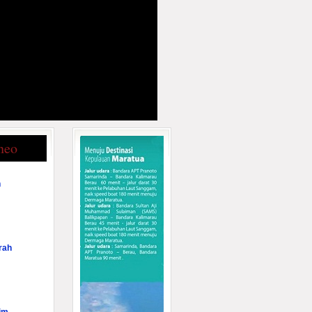
neo
n
rah