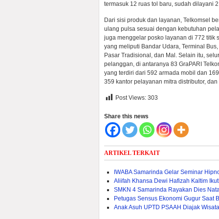
termasuk 12 ruas tol baru, sudah dilayani
Dari sisi produk dan layanan, Telkomsel b
ulang pulsa sesuai dengan kebutuhan pel
juga menggelar posko layanan di 772 titik st
yang meliputi Bandar Udara, Terminal Bus,
Pasar Tradisional, dan Mal. Selain itu, se
pelanggan, di antaranya 83 GraPARI Telko
yang terdiri dari 592 armada mobil dan 169
359 kantor pelayanan mitra distributor, dan
Post Views:
303
Share this news
ARTIKEL TERKAIT
IWABA Samarinda Gelar Seminar Hipno
Aliifah Khansa Dewi Hafizah Kaltim Iku
SMKN 4 Samarinda Rayakan Dies Natal
Petugas Sensus Ekonomi Gugur Saat B
Anak Asuh UPTD PSAAH Diajak Wisata 