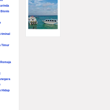
im
arinda
 Bisnis
p
riminal
n Timur
i Remaja
t
anegara
r
n Hidup