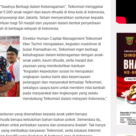
Saatnya Berbagi dalam Keberagaman”, Telkomsel menggelar
 5.000 anak negeri dan kaum dhuafa di lima kota di Indonesia,
Banyuwangi dan Jakarta. Selain menyerahkan santunan kepada
antuan bagi 50 masjid dan yayasan dalam bentuk penyediaan
h di berbagai wilayah di Indonesia.
Direktur Human Capital Management Telkomsel
Irfan Tachrir mengatakan, kegiatan roadshow di
bulan Ramadhan ini, Telkomsel ingin berbagi
kebahagiaan dalam keberagaman dengan anak-
anak yatim, kaum dhuafa, serta masjid dan
yayasan yang membutuhkan bantuan.
“Kegiatan kepedulian sosial ini merupakan
ungkapan syukur kami atas kepercayaan
pelanggan dan masyarakat terhadap Telkomsel,
sekaligus upaya kami untuk memberi nilai tambah
pada masyarakat dan lingkungan yang selalu
mendukung Telkomsel dalam melayani Indonesia,”
antunan yang diserahkan kepada anak yatim berupa
huafa berupa kebutuhan bahan-bahan pokok. Sementara itu,
ahkan untuk perbaikan sarana dan prasarana ibadah. Tak hanya
id yang melibatkan karyawan Telkomsel, serta edukasi Internet