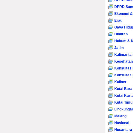
DPRD Kalt
DPRD Sam
Ekonomi &
Erau
Gaya Hidu
Hiburan
Hukum & K
Jatim
Kalimanta
Kesehatan
Konsultasi
Konsultas
Kuliner
Kutai Bara
Kutai Kart
Kutai Timu
Lingkunga
Malang
Nasional
Nusantara