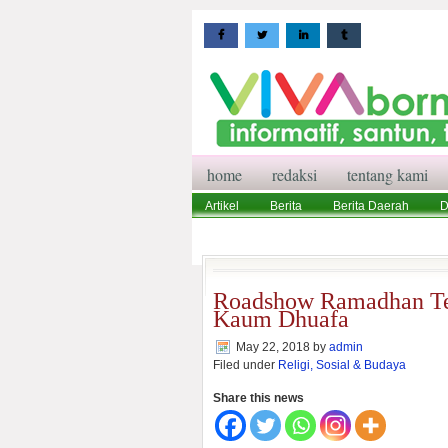
home
redaksi
tentang kami
Artikel
Berita
Berita Daerah
D
Wisata
Pedoman Media Siber
Red
Roadshow Ramadhan Te
Kaum Dhuafa
May 22, 2018
by
admin
Filed under
Religi, Sosial & Budaya
Share this news