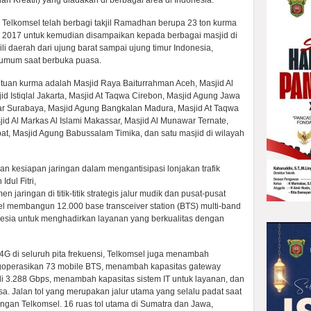
an Kreatif) yang diadakan di berbagai area di Indonesia.
lkomsel telah berbagi takjil Ramadhan berupa 23 ton kurma
i 2017 untuk kemudian disampaikan kepada berbagai masjid di
i daerah dari ujung barat sampai ujung timur Indonesia,
 umum saat berbuka puasa.
tuan kurma adalah Masjid Raya Baiturrahman Aceh, Masjid Al
 Istiqlal Jakarta, Masjid At Taqwa Cirebon, Masjid Agung Jawa
ar Surabaya, Masjid Agung Bangkalan Madura, Masjid At Taqwa
id Al Markas Al Islami Makassar, Masjid Al Munawar Ternate,
at, Masjid Agung Babussalam Timika, dan satu masjid di wilayah
an kesiapan jaringan dalam mengantisipasi lonjakan trafik
dul Fitri,
jaringan di titik-titik strategis jalur mudik dan pusat-pusat
el membangun 12.000 base transceiver station (BTS) multi-band
onesia untuk menghadirkan layanan yang berkualitas dengan
G di seluruh pita frekuensi, Telkomsel juga menambah
goperasikan 73 mobile BTS, menambah kapasitas gateway
adi 3.288 Gbps, menambah kapasitas sistem IT untuk layanan, dan
a. Jalan tol yang merupakan jalur utama yang selalu padat saat
ngan Telkomsel. 16 ruas tol utama di Sumatra dan Jawa,