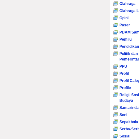
Olahraga
Olahraga L
Opini
Paser
PDAM Sam
Pemilu
Pendidikan
Politik dan
Pemerinta
PPU
Profil
Profil Calo
Profile
Religi, Sos
Budaya
Samarinda
Seni
Sepakbola
Serba-Serb
Sosial