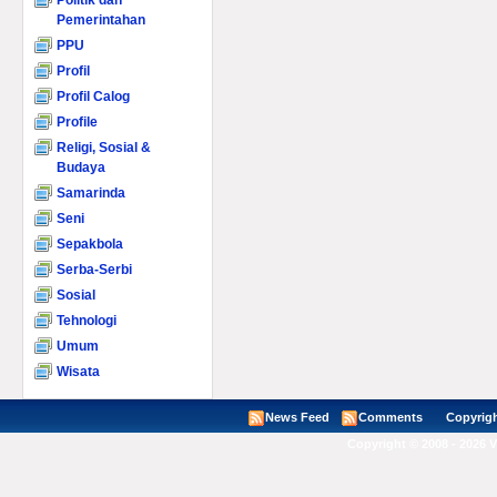
Politik dan
Pemerintahan
PPU
Profil
Profil Calog
Profile
Religi, Sosial &
Budaya
Samarinda
Seni
Sepakbola
Serba-Serbi
Sosial
Tehnologi
Umum
Wisata
News Feed
Comments
Copyright ©
Copyright © 2008 - 2026 V