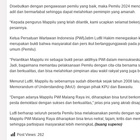
Disebutkan dengan pengawasan pemilu yang baik, maka Pemilu 2024 mend
adil dan bermartabat sehingga dapat melahirkan pemimpin yang amanah.
“Kepada pengurus Mappilu yang telah dilantik, kami ucapkan selamat bekerj
pesannya.
Ketua Persatuan Wartawan Indonesia (PWI)Jatim Lutfil Hakim menegaskan 
merupakan bukti bahwa masyarakat dan pers ikut bertanggungjawab pada 
umum (Pemilu).
“Pelantikan Mappilu ini sebagai bukti peran aktifnya PWI dalam mensukse
Jadi, bagaimana memantau pelaksanaan Pemilu dengan cita-cita bersama s
dan berkualitas, dan bisa melahirkan pimpinan atau wakil rakyat yang juga ber
Menurut Lutfil, Mappilu itu sebenarnya sudah dibentuk sejak tahun 2008 lal
Memorandum of Understanding (MoU) dengan pihak KPU dan Bawaslu.
“Dengan adanya Mappilu PWI Malang Raya ini, diharapkan bisa turut berko
pesta demoktasi dengan sukses dan berkualitas,” jelas pria yang akrab disapa
Lutfi berharap seluruh peserta Pemilu bisa melaksanakan pemilu dengan sport
Mappilu PWI Malang Raya diharapkan bisa terus netral, tajam, kritis dan 
sehingga partisipasi masyarakat lebih meningkat
. (buang supeno)
Post Views:
262