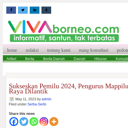
home
redaksi
tentang kami
ruang konsultasi
pedom
Artikel
Berita
Berita Daerah
Daerah
Hiburan
Konsult
Wisata
Pedoman Media Siber
Redaksi
Ruang Konsultasi
Sukseskan Pemilu 2024, Pengurus Mappi
Raya Dilantik
May 11, 2023
by
admin
Filed under
Serba-Serbi
Share this news