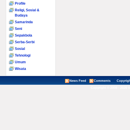
Profile
Religi, Sosial &
Budaya
Samarinda
Seni
Sepakbola
Serba-Serbi
Sosial
Tehnologi
Umum
Wisata
News Feed
Comments
Copyright ©
Copyright © 2008 - 2026 V