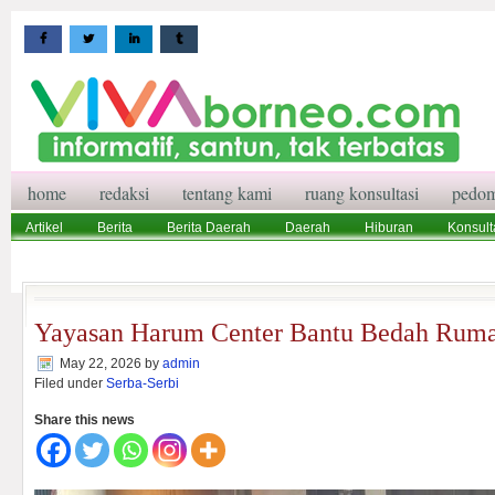
home
redaksi
tentang kami
ruang konsultasi
pedom
Artikel
Berita
Berita Daerah
Daerah
Hiburan
Konsult
Wisata
Pedoman Media Siber
Redaksi
Ruang Konsultasi
Yayasan Harum Center Bantu Bedah Rum
May 22, 2026
by
admin
Filed under
Serba-Serbi
Share this news