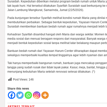
Suraidah. Kepedulian diberikan melalui program bedah rumah untuk Maria ya
tak layak huni. Hal tersebut dilakukan Syarifah Suraidah saat berkunjung ke
Jalan Lambung Mangkurat, Samarinda, Jumat (22/5/2026).
Pada kunjungan tersebur Syarifah melihat kondisi rumah Maria yang dinilai
membutuhkan perbaikan. Sebagai bentuk kepedulian, Yayasan Harum Center 
Suraidah memberikan bantuan bedah rumah agar rumahnya menjadi lebih la
Kehadiran Syarifah disambut hangat oleh Maria dan warga sekitar. Momen te
media sosial dan menuai beragam respons dari masyarakat. Banyak warga m
menjadi bentuk kepedulian sosial tanpa melihat latar belakang maupun per
Bantuan bedah rumah dari Yayasan Harum Center diharapkan dapat memb
sekaligus memperbaiki kualitas tempat tinggalnya agar lebih nyaman dan am
Tak hanya memperbaiki bangunan rumah, bantuan juga mencakup penggant
tangga yang sudah rusak dan tidak layak pakai. Kasur, meja, bantal, hingga 
menunjang kebutuhan Maria setelah renovasi selesai dilakukan. (*)
Post Views:
146
Share this news
ARTIKEL TERKAIT