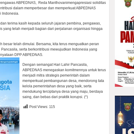
Pengawas ABPEDNAS, Reda Manthovanimengapresiasi soliditas
erkontribusi dalam memperbesar dan memperkuat ABPEDNAS
 Indonesia.
n terima kasih kepada seluruh jajaran pembina, pengawas,
gis yang telah menjadi bagian dari perjalanan organisasi hingga
 besar telah dimulai. Bersama, kita terus menguatkan peran
 Pancasila, serta berkontribusi mewujudkan Indonesia yang
 pernyataan DPP ABPEDN
AS.
Dengan semangat Hari Lahir Pancasila,
ABPEDNAS menegaskan komitmennya untuk terus
menjadi mitra strategis pemerintah dalam
memperkuat pembangunan desa, mendorong tata
kelola pemerintahan desa yang baik, serta
mendukung terciptanya desa yang maju, berdaya
saing, dan bebas dari praktik korupsi. (*)
Post Views:
115