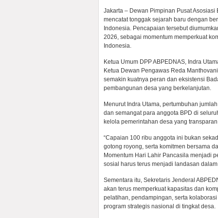
Jakarta – Dewan Pimpinan Pusat Asosia
mencatat tonggak sejarah baru dengan ber
Indonesia. Pencapaian tersebut diumumkan
2026, sebagai momentum memperkuat kom
Indonesia.
Ketua Umum DPP ABPEDNAS, Indra Utama,d
Ketua Dewan Pengawas Reda Manthovanim
semakin kuatnya peran dan eksistensi B
pembangunan desa yang berkelanjutan.
Menurut Indra Utama, pertumbuhan juml
dan semangat para anggota BPD di seluruh 
kelola pemerintahan desa yang transparan, 
“Capaian 100 ribu anggota ini bukan seka
gotong royong, serta komitmen bersama 
Momentum Hari Lahir Pancasila menjadi pe
sosial harus terus menjadi landasan dala
Sementara itu, Sekretaris Jenderal ABPE
akan terus memperkuat kapasitas dan kom
pelatihan, pendampingan, serta kolabora
program strategis nasional di tingkat desa.