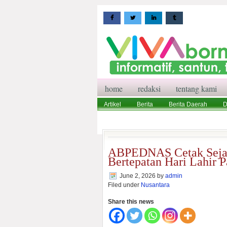
home
redaksi
tentang kami
Artikel
Berita
Berita Daerah
D
Wisata
Pedoman Media Siber
Red
ABPEDNAS Cetak Sejar
Bertepatan Hari Lahir P
June 2, 2026
by
admin
Filed under
Nusantara
Share this news