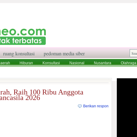
ruang konsultasi
pedoman media siber
aerah
Hiburan
Konsultasi
Nasional
Nusantara
Olahraga
aksi
Ruang Konsultasi
Tentang Kami
ah, Raih 100 Ribu Anggota
ancasila 2026
Berikan respon