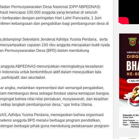
si Badan Permusyawaratan Desa Nasional (DPP ABPEDNAS)
hasil mencapai 100.000 anggota yang tersebar di seluruh
 bertepatan dengan peringatan Hari Lahir Pancasila, 1 Juni
itmen kebangsaan dan pengabdian bagi pembangunan desa di
idampingi Sekretaris Jenderal Adhitya Yusma Perdana, serta
enyampaikan capaian 100 ribu anggota merupakan bukti nyata
adan Permusyawaratan Desa (BPD) dalam mendukung
ah anggota ABPEDNAS menunjukkan meningkatnya kesadaran
Indonesia untuk berkontribusi aktif dalam mewujudkan tata
partisipatif, dan akuntabel.
dar angka, melainkan representasi dari semangat pengabdian,
dalam membangun desa sebagai fondasi utama kemajuan bangsa.
ngingat bahwa nilai-nilai persatuan, musyawarah, dan keadilan
m setiap langkah pembangunan desa,” ujar Indra Utama.
DNAS, Adhitya Yusma Perdana, menegaskan bahwa organisasi
petensi anggota BPD melalui berbagai program pendidikan,
si dengan berbagai pihak guna mendukung pelaksanaan program-