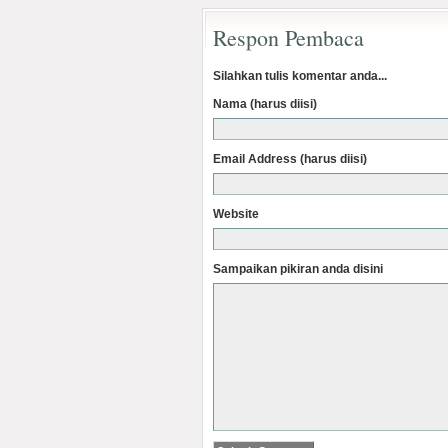
Respon Pembaca
Silahkan tulis komentar anda...
Nama (harus diisi)
Email Address (harus diisi)
Website
Sampaikan pikiran anda disini