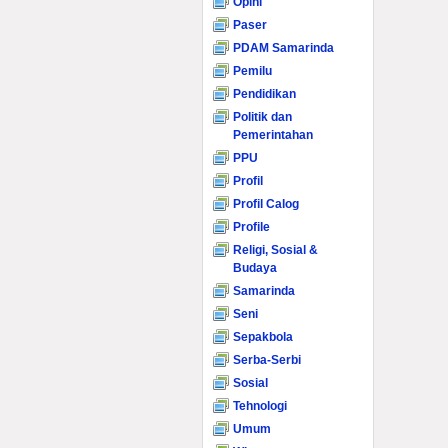
Opini
Paser
PDAM Samarinda
Pemilu
Pendidikan
Politik dan
Pemerintahan
PPU
Profil
Profil Calog
Profile
Religi, Sosial &
Budaya
Samarinda
Seni
Sepakbola
Serba-Serbi
Sosial
Tehnologi
Umum