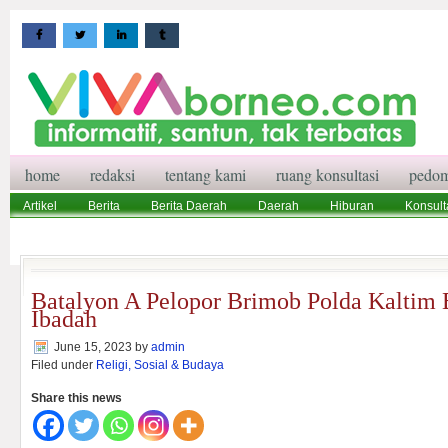
home
redaksi
tentang kami
ruang konsultasi
pedom
Artikel
Berita
Berita Daerah
Daerah
Hiburan
Konsult
Wisata
Pedoman Media Siber
Redaksi
Ruang Konsultasi
Batalyon A Pelopor Brimob Polda Kaltim
Ibadah
June 15, 2023
by
admin
Filed under
Religi, Sosial & Budaya
Share this news