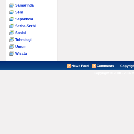
Samarinda
Seni
Sepakbola
Serba-Serbi
Sosial
Tehnologi
Umum
Wisata
News Feed
Comments
Copyright ©
Copyright © 2008 - 2026 V