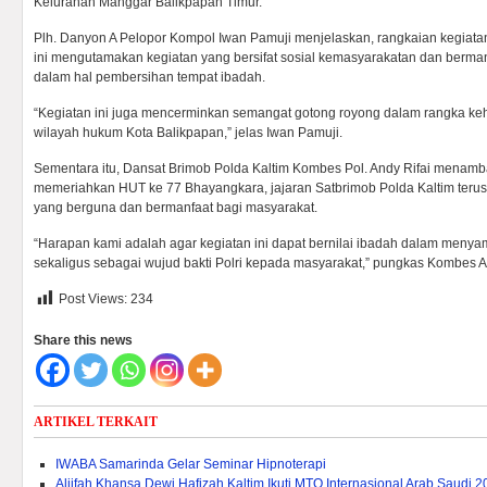
Kelurahan Manggar Balikpapan Timur.
Plh. Danyon A Pelopor Kompol Iwan Pamuji menjelaskan, rangkaian kegia
ini mengutamakan kegiatan yang bersifat sosial kemasyarakatan dan berman
dalam hal pembersihan tempat ibadah.
“Kegiatan ini juga mencerminkan semangat gotong royong dalam rangka k
wilayah hukum Kota Balikpapan,” jelas Iwan Pamuji.
Sementara itu, Dansat Brimob Polda Kaltim Kombes Pol. Andy Rifai menamb
memeriahkan HUT ke 77 Bhayangkara, jajaran Satbrimob Polda Kaltim terus
yang berguna dan bermanfaat bagi masyarakat.
“Harapan kami adalah agar kegiatan ini dapat bernilai ibadah dalam meny
sekaligus sebagai wujud bakti Polri kepada masyarakat,” pungkas Kombes A
Post Views:
234
Share this news
ARTIKEL TERKAIT
IWABA Samarinda Gelar Seminar Hipnoterapi
Aliifah Khansa Dewi Hafizah Kaltim Ikuti MTQ Internasional Arab Saudi 