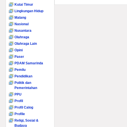
Kutai Timur
Lingkungan Hidup
Malang
Nasional
Nusantara
Olahraga
Olahraga Lain
Opini
Paser
PDAM Samarinda
Pemilu
Pendidikan
Politik dan
Pemerintahan
PPU
Profil
Profil Calog
Profile
Religi, Sosial &
Budaya