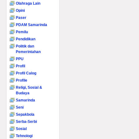
Olahraga Lain
Opini
Paser
PDAM Samarinda
Pemilu
Pendidikan
Politik dan
Pemerintahan
PPU
Profil
Profil Calog
Profile
Religi, Sosial &
Budaya
Samarinda
Seni
Sepakbola
Serba-Serbi
Sosial
Tehnologi