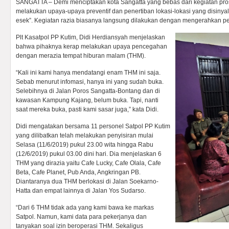
SANGATTA – Demi menciptakan kota Sangatta yang bebas dari kegiatan pros
melakukan upaya-upaya preventif dan penertiban lokasi-lokasi yang disinyal
esek”. Kegiatan razia biasanya langsung dilakukan dengan mengerahkan pe
Plt Kasatpol PP Kutim, Didi Herdiansyah menjelaskan
bahwa pihaknya kerap melakukan upaya pencegahan
dengan merazia tempat hiburan malam (THM).
“Kali ini kami hanya mendatangi enam THM ini saja.
Sebab menurut infomasi, hanya ini yang sudah buka.
Selebihnya di Jalan Poros Sangatta-Bontang dan di
kawasan Kampung Kajang, belum buka. Tapi, nanti
saat mereka buka, pasti kami sasar juga,” kata Didi.
Didi mengatakan bersama 11 personel Satpol PP Kutim
yang dilibatkan telah melakukan penyisiran mulai
Selasa (11/6/2019) pukul 23.00 wita hingga Rabu
(12/6/2019) pukul 03.00 dini hari. Dia menjelaskan 6
THM yang dirazia yaitu Cafe Lucky, Cafe Olala, Cafe
Beta, Cafe Planet, Pub Anda, Angkringan PB.
Diantaranya dua THM berlokasi di Jalan Soekarno-
Hatta dan empat lainnya di Jalan Yos Sudarso.
“Dari 6 THM tidak ada yang kami bawa ke markas
Satpol. Namun, kami data para pekerjanya dan
tanyakan soal izin beroperasi THM. Sekaligus