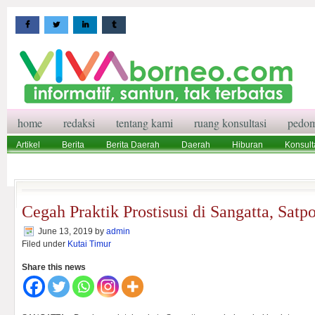
home
redaksi
tentang kami
ruang konsultasi
pedom
Artikel
Berita
Berita Daerah
Daerah
Hiburan
Konsult
Wisata
Pedoman Media Siber
Redaksi
Ruang Konsultasi
Cegah Praktik Prostisusi di Sangatta, Sat
June 13, 2019
by
admin
Filed under
Kutai Timur
Share this news