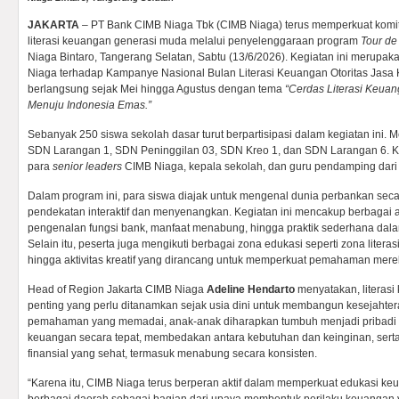
JAKARTA
– PT Bank CIMB Niaga Tbk (CIMB Niaga) terus memperkuat kom
literasi keuangan generasi muda melalui penyelenggaraan program
Tour de
Niaga Bintaro, Tangerang Selatan, Sabtu (13/6/2026). Kegiatan ini merupa
Niaga terhadap Kampanye Nasional Bulan Literasi Keuangan Otoritas Jas
berlangsung sejak Mei hingga Agustus dengan tema
“Cerdas Literasi Keuan
Menuju Indonesia Emas.”
Sebanyak 250 siswa sekolah dasar turut berpartisipasi dalam kegiatan ini. 
SDN Larangan 1, SDN Peninggilan 03, SDN Kreo 1, dan SDN Larangan 6. Kegi
para
senior leaders
CIMB Niaga, kepala sekolah, dan guru pendamping dari
Dalam program ini, para siswa diajak untuk mengenal dunia perbankan seca
pendekatan interaktif dan menyenangkan. Kegiatan ini mencakup berbagai akt
pengenalan fungsi bank, manfaat menabung, hingga praktik sederhana dala
Selain itu, peserta juga mengikuti berbagai zona edukasi seperti zona litera
hingga aktivitas kreatif yang dirancang untuk memperkuat pemahaman mereka
Head of Region Jakarta CIMB Niaga
Adeline Hendarto
menyatakan, literas
penting yang perlu ditanamkan sejak usia dini untuk membangun kesejaht
pemahaman yang memadai, anak-anak diharapkan tumbuh menjadi pribadi
keuangan secara tepat, membedakan antara kebutuhan dan keinginan, se
finansial yang sehat, termasuk menabung secara konsisten.
“Karena itu, CIMB Niaga terus berperan aktif dalam memperkuat edukasi ke