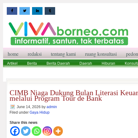
home
redaksi
tentang kami
ruang konsultasi
pedom
Artikel
Berita
Berita Daerah
Daerah
Hiburan
Konsult
Wisata
Pedoman Media Siber
Redaksi
Ruang Konsultasi
CIMB Niaga Dukung Bulan Literasi Keua
melalui Program Tour de Bank
June 14, 2026
by
admin
Filed under
Gaya Hidup
Share this news