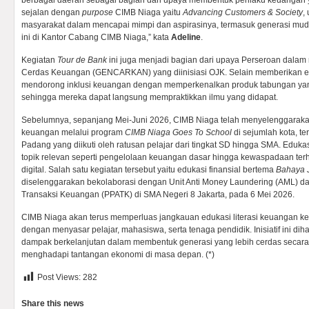
berbagai daerah sebagai bagian dari upaya membentuk perilaku keuangan yan
sejalan dengan
purpose
CIMB Niaga yaitu
Advancing Customers & Society
,
masyarakat dalam mencapai mimpi dan aspirasinya, termasuk generasi muda
ini di Kantor Cabang CIMB Niaga,” kata
Adeline
.
Kegiatan
Tour de Bank
ini juga menjadi bagian dari upaya Perseroan dala
Cerdas Keuangan (GENCARKAN) yang diinisiasi OJK. Selain memberikan ed
mendorong inklusi keuangan dengan memperkenalkan produk tabungan yang
sehingga mereka dapat langsung mempraktikkan ilmu yang didapat.
Sebelumnya, sepanjang Mei-Juni 2026, CIMB Niaga telah menyelenggarakan 
keuangan melalui program
CIMB Niaga Goes To School
di sejumlah kota, te
Padang yang diikuti oleh ratusan pelajar dari tingkat SD hingga SMA. Eduka
topik relevan seperti pengelolaan keuangan dasar hingga kewaspadaan terha
digital. Salah satu kegiatan tersebut yaitu edukasi finansial bertema
Bahaya J
diselenggarakan bekolaborasi dengan Unit Anti Money Laundering (AML) da
Transaksi Keuangan (PPATK) di SMA Negeri 8 Jakarta, pada 6 Mei 2026.
CIMB Niaga akan terus memperluas jangkauan edukasi literasi keuangan ke
dengan menyasar pelajar, mahasiswa, serta tenaga pendidik. Inisiatif ini d
dampak berkelanjutan dalam membentuk generasi yang lebih cerdas secara f
menghadapi tantangan ekonomi di masa depan. (*)
Post Views:
282
Share this news