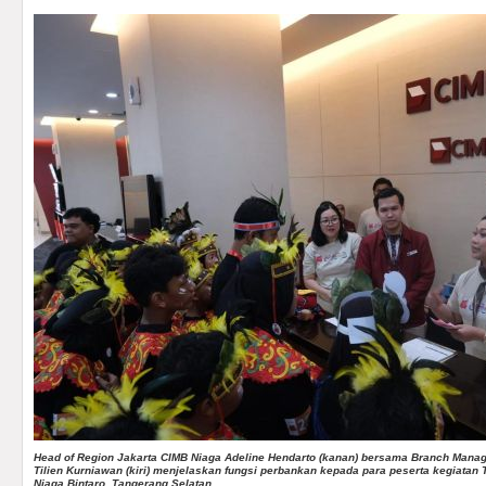
Head of Region Jakarta CIMB Niaga Adeline Hendarto (kanan) bersama Branch Mana
Tilien Kurniawan (kiri) menjelaskan fungsi perbankan kepada para peserta kegiatan
Niaga Bintaro, Tangerang Selatan