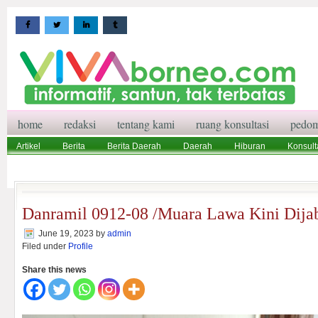
home
redaksi
tentang kami
ruang konsultasi
pedom
Artikel
Berita
Berita Daerah
Daerah
Hiburan
Konsult
Wisata
Pedoman Media Siber
Redaksi
Ruang Konsultasi
Danramil 0912-08 /Muara Lawa Kini Dijab
June 19, 2023
by
admin
Filed under
Profile
Share this news