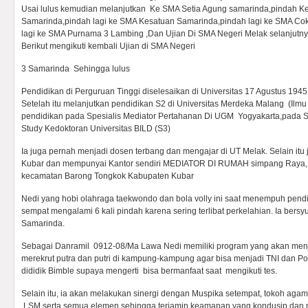
Usai lulus kemudian melanjutkan Ke SMA Setia Agung samarinda,pindah K
Samarinda,pindah lagi ke SMA Kesatuan Samarinda,pindah lagi ke SMA Co
lagi ke SMA Purnama 3 Lambing ,Dan Ujian Di SMA Negeri Melak selanjutny
Berikut mengikuti kembali Ujian di SMA Negeri
3 Samarinda Sehingga lulus
Pendidikan di Perguruan Tinggi diselesaikan di Universitas 17 Agustus 194
Setelah itu melanjutkan pendidikan S2 di Universitas Merdeka Malang (Ilmu
pendidikan pada Spesialis Mediator Pertahanan Di UGM Yogyakarta,pada S
Study Kedoktoran Universitas BILD (S3)
Ia juga pernah menjadi dosen terbang dan mengajar di UT Melak. Selain it
Kubar dan mempunyai Kantor sendiri MEDIATOR DI RUMAH simpang Raya,
kecamatan Barong Tongkok Kabupaten Kubar
Nedi yang hobi olahraga taekwondo dan bola volly ini saat menempuh pen
sempat mengalami 6 kali pindah karena sering terlibat perkelahian. Ia bersy
Samarinda.
Sebagai Danramil 0912-08/Ma Lawa Nedi memiliki program yang akan menjad
merekrut putra dan putri di kampung-kampung agar bisa menjadi TNI dan Po
dididik Bimble supaya mengerti bisa bermanfaat saat mengikuti tes.
Selain itu, ia akan melakukan sinergi dengan Muspika setempat, tokoh aga
,LSM serta semua elemen sehingga terjamin keamanan yang kondusip dan 