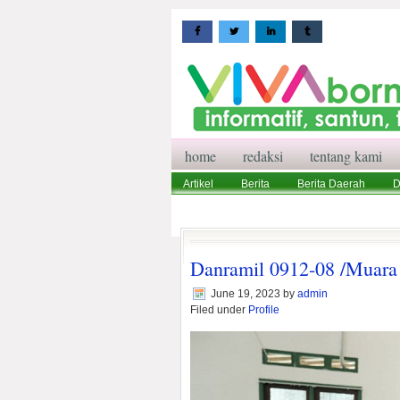
home
redaksi
tentang kami
Artikel
Berita
Berita Daerah
D
Wisata
Pedoman Media Siber
Red
Danramil 0912-08 /Muara 
June 19, 2023
by
admin
Filed under
Profile