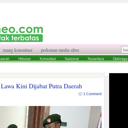
ruang konsultasi
pedoman media siber
aerah
Hiburan
Konsultasi
Nasional
Nusantara
Olahraga
aksi
Ruang Konsultasi
Tentang Kami
Lawa Kini Dijabat Putra Daerah
1 Comment