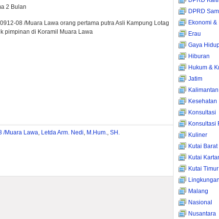
DPRD Kalt
a 2 Bulan
DPRD Sama
Ekonomi & 
0912-08 /Muara Lawa orang pertama putra Asli Kampung Lotag
pimpinan di Koramil Muara Lawa
Erau
Gaya Hidu
Hiburan
Hukum & Kr
Jatim
Kalimantan
Kesehatan
Konsultasi
Konsultasi
8 /Muara Lawa
,
Letda Arm. Nedi
,
M.Hum.
,
SH.
Kuliner
Kutai Barat
Kutai Kart
Kutai Timur
Lingkunga
Malang
Nasional
Nusantara