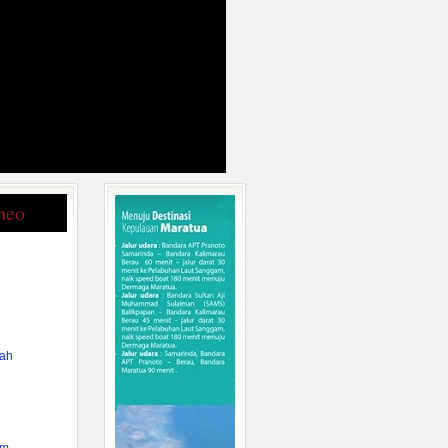
neo
rah