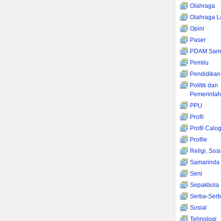
Olahraga
Olahraga L
Opini
Paser
PDAM Sama
Pemilu
Pendidikan
Politik dan
Pemerinta
PPU
Profil
Profil Calo
Profile
Religi, Sos
Samarinda
Seni
Sepakbola
Serba-Serb
Sosial
Tehnologi