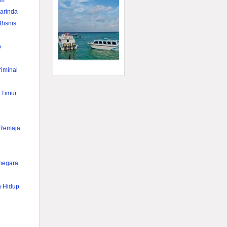
im
rinda
Bisnis
p
iminal
 Timur
 Remaja
anegara
n Hidup