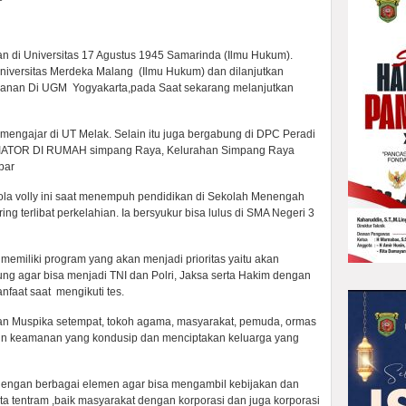
an di Universitas 17 Agustus 1945 Samarinda (Ilmu Hukum).
Universitas Merdeka Malang (Ilmu Hukum) dan dilanjutkan
ahanan Di UGM Yogyakarta,pada Saat sekarang melanjutkan
mengajar di UT Melak. Selain itu juga bergabung di DPC Peradi
DIATOR DI RUMAH simpang Raya, Kelurahan Simpang Raya
bar
ola volly ini saat menempuh pendidikan di Sekolah Menengah
ng terlibat perkelahian. Ia bersyukur bisa lulus di SMA Negeri 3
miliki program yang akan menjadi prioritas yaitu akan
ng agar bisa menjadi TNI dan Polri, Jaksa serta Hakim dengan
nfaat saat mengikuti tes.
ngan Muspika setempat, tokoh agama, masyarakat, pemuda, ormas
in keamanan yang kondusip dan menciptakan keluarga yang
engan berbagai elemen agar bisa mengambil kebijakan dan
ta tentram ,baik masyarakat dengan korporasi dan juga korporasi