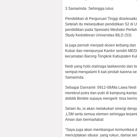
3 Samarinda Sehingga lulus
Pendidikan di Perguruan Tinggi diselesaik
Setelah itu melanjutkan pendidikan S2 di 
pendidikan pada Spesialis Mediator Pert
Study Kedoktoran Universitas BILD (S3)
Ia juga pernah menjadi dosen terbang dan 
Kubar dan mempunyai Kantor sendiri ME
kecamatan Barong Tongkok Kabupaten Ku
Nedi yang hobi olahraga taekwondo dan b
sempat mengalami 6 kali pindah karena seri
Samarinda.
Sebagai Danramil 0912-08/Ma Lawa Nedi me
merekrut putra dan putri di kampung-kampu
dididik Bimble supaya mengerti bisa berma
Selain itu, ia akan melakukan sinergi de
,LSM serta semua elemen sehingga terjam
Aman dan bermartabat
“Saya juga akan membangun komunikasi d
menciptakan situasi yang rukun, damai ser