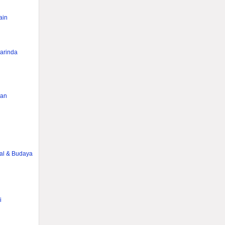
ain
rinda
han
g
ial & Budaya
i