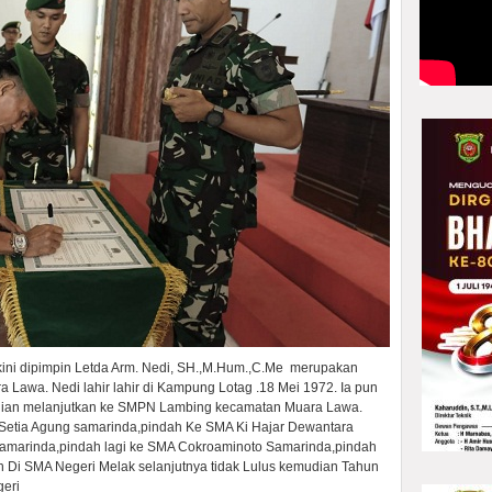
ini dipimpin Letda Arm. Nedi, SH.,M.Hum.,C.Me merupakan
 Lawa. Nedi lahir lahir di Kampung Lotag .18 Mei 1972. Ia pun
dian melanjutkan ke SMPN Lambing kecamatan Muara Lawa.
Setia Agung samarinda,pindah Ke SMA Ki Hajar Dewantara
amarinda,pindah lagi ke SMA Cokroaminoto Samarinda,pindah
 Di SMA Negeri Melak selanjutnya tidak Lulus kemudian Tahun
geri