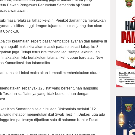
Ketua Dewan Pengawas Perumdam Samarinda Aji Syarif
kepada wartawan.
suki masa relaksasi tahap ke-2 ini Pemkot Samarinda melakukan
anan aktifitas tinggi dengan tujuan untuk menjaring dan akan
it Covid-19.
pa titik keramaian seperti pasar, tempat pelayanan dan lainnya di
nya negatif maka kita akan masuk pada relaksasi tahap ke-3
arkan juga. Tetapi terus kita tracking lagi sampai akhir bulan
tif maka akan kita berlakukan tatanan kehidupan baru atau New
as Komunikasi dan Informatika.
dari transmisi lokal maka akan kembali memberlakukan aturan
mengatakan sebanyak 125 staf yang bersentuhan langsung
Test dan staf lainnya yang tidak bersentuhan dengan
est.
kes Kota Samarinda selain itu ada Diskominfo melalui 112
t yang melapor memerlukan ikut Swab Test ini. Dinkes juga ada
ngga tempat tesnya dijadikan satu di halaman Kantor Pusat