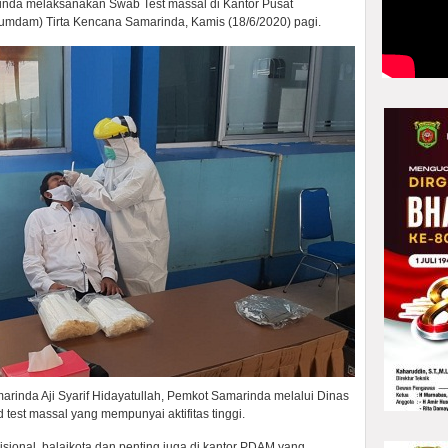
nda melaksanakan Swab Test massal di Kantor Pusat
mdam) Tirta Kencana Samarinda, Kamis (18/6/2020) pagi.
nda Aji Syarif Hidayatullah, Pemkot Samarinda melalui Dinas
test massal yang mempunyai aktifitas tinggi.
disional, balaikota dan penting juga di kantor PDAM yang