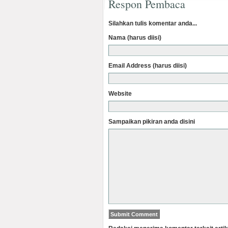
Respon Pembaca
Silahkan tulis komentar anda...
Nama (harus diisi)
Email Address (harus diisi)
Website
Sampaikan pikiran anda disini