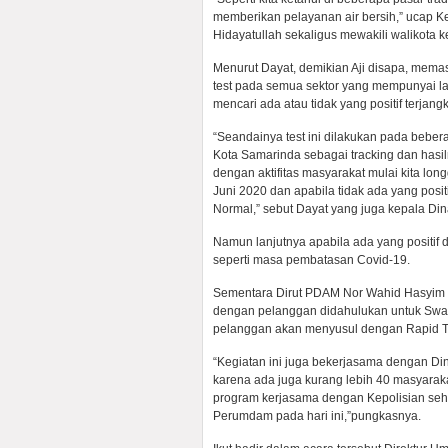
memberikan pelayanan air bersih,” ucap 
Hidayatullah sekaligus mewakili walikota 
Menurut Dayat, demikian Aji disapa, mema
test pada semua sektor yang mempunyai lay
mencari ada atau tidak yang positif terjangk
“Seandainya test ini dilakukan pada bebera
Kota Samarinda sebagai tracking dan hasil
dengan aktifitas masyarakat mulai kita longg
Juni 2020 dan apabila tidak ada yang posi
Normal,” sebut Dayat yang juga kepala Din
Namun lanjutnya apabila ada yang positif 
seperti masa pembatasan Covid-19.
Sementara Dirut PDAM Nor Wahid Hasyim 
dengan pelanggan didahulukan untuk Swab 
pelanggan akan menyusul dengan Rapid T
“Kegiatan ini juga bekerjasama dengan Din
karena ada juga kurang lebih 40 masyaraka
program kerjasama dengan Kepolisian sehi
Perumdam pada hari ini,”pungkasnya.