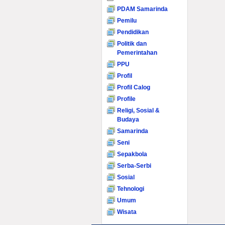
PDAM Samarinda
Pemilu
Pendidikan
Politik dan
Pemerintahan
PPU
Profil
Profil Calog
Profile
Religi, Sosial &
Budaya
Samarinda
Seni
Sepakbola
Serba-Serbi
Sosial
Tehnologi
Umum
Wisata