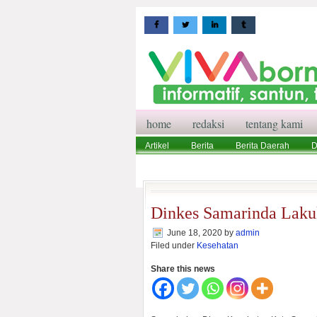
home
redaksi
tentang kami
Artikel
Berita
Berita Daerah
D
Wisata
Pedoman Media Siber
Red
Dinkes Samarinda Laku
June 18, 2020
by
admin
Filed under
Kesehatan
Share this news