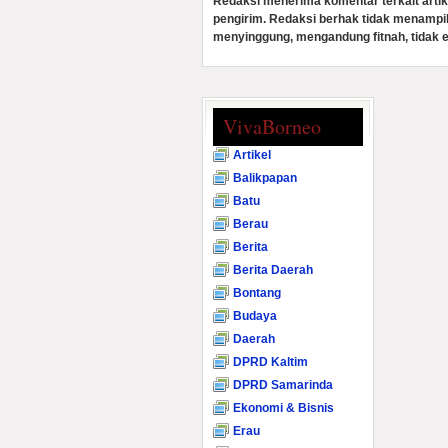
Redaksi menerima komentar terkait artik
pengirim. Redaksi berhak tidak menampi
menyinggung, mengandung fitnah, tidak e
VivaBorneo
Artikel
Balikpapan
Batu
Berau
Berita
Berita Daerah
Bontang
Budaya
Daerah
DPRD Kaltim
DPRD Samarinda
Ekonomi & Bisnis
Erau