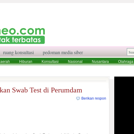
ruang konsultasi
pedoman media siber
aerah
Hiburan
Konsultasi
Nasional
Nusantara
Olahraga
aksi
Ruang Konsultasi
Tentang Kami
kan Swab Test di Perumdam
Berikan respon