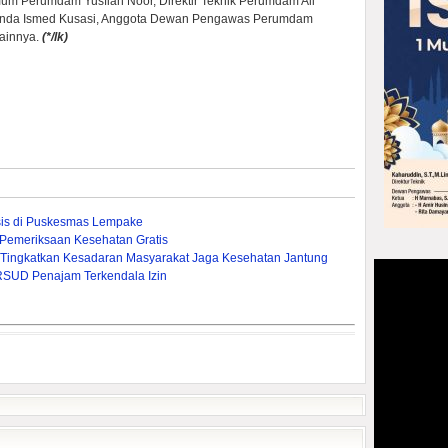
Umum Perumdam Yusfian Noor, Direktir Teknik Perumdam Ali
rinda Ismed Kusasi, Anggota Dewan Pengawas Perumdam
lainnya.
(*/lk)
sis di Puskesmas Lempake
 Pemeriksaan Kesehatan Gratis
f Tingkatkan Kesadaran Masyarakat Jaga Kesehatan Jantung
RSUD Penajam Terkendala Izin