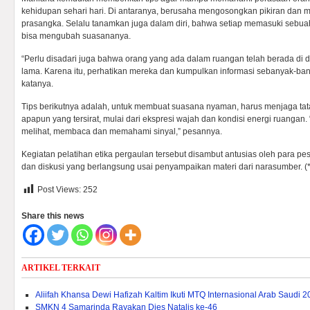
kehidupan sehari hari. Di antaranya, berusaha mengosongkan pikiran dan m
prasangka. Selalu tanamkan juga dalam diri, bahwa setiap memasuki sebuah
bisa mengubah suasananya.
“Perlu disadari juga bahwa orang yang ada dalam ruangan telah berada di d
lama. Karena itu, perhatikan mereka dan kumpulkan informasi sebanyak-ban
katanya.
Tips berikutnya adalah, untuk membuat suasana nyaman, harus menjaga ta
apapun yang tersirat, mulai dari ekspresi wajah dan kondisi energi ruangan.
melihat, membaca dan memahami sinyal,” pesannya.
Kegiatan pelatihan etika pergaulan tersebut disambut antusias oleh para pese
dan diskusi yang berlangsung usai penyampaikan materi dari narasumber. (*
Post Views:
252
Share this news
ARTIKEL TERKAIT
Aliifah Khansa Dewi Hafizah Kaltim Ikuti MTQ Internasional Arab Saudi 
SMKN 4 Samarinda Rayakan Dies Natalis ke-46