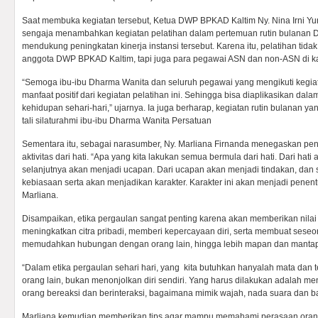
Saat membuka kegiatan tersebut, Ketua DWP BPKAD Kaltim Ny. Nina Irni Y
sengaja menambahkan kegiatan pelatihan dalam pertemuan rutin bulanan 
mendukung peningkatan kinerja instansi tersebut. Karena itu, pelatihan tida
anggota DWP BPKAD Kaltim, tapi juga para pegawai ASN dan non-ASN di kan
“Semoga ibu-ibu Dharma Wanita dan seluruh pegawai yang mengikuti kegiat
manfaat positif dari kegiatan pelatihan ini. Sehingga bisa diaplikasikan dal
kehidupan sehari-hari,” ujarnya. Ia juga berharap, kegiatan rutin bulanan y
tali silaturahmi ibu-ibu Dharma Wanita Persatuan
Sementara itu, sebagai narasumber, Ny. Marliana Firnanda menegaskan pe
aktivitas dari hati. “Apa yang kita lakukan semua bermula dari hati. Dari hati
selanjutnya akan menjadi ucapan. Dari ucapan akan menjadi tindakan, dan 
kebiasaan serta akan menjadikan karakter. Karakter ini akan menjadi penent
Marliana.
Disampaikan, etika pergaulan sangat penting karena akan memberikan nila
meningkatkan citra pribadi, memberi kepercayaan diri, serta membuat seseor
memudahkan hubungan dengan orang lain, hingga lebih mapan dan mantap
“Dalam etika pergaulan sehari hari, yang kita butuhkan hanyalah mata dan 
orang lain, bukan menonjolkan diri sendiri. Yang harus dilakukan adalah m
orang bereaksi dan berinteraksi, bagaimana mimik wajah, nada suara dan ba
Marliana kemudian memberikan tips agar mampu memahami perasaan orang 