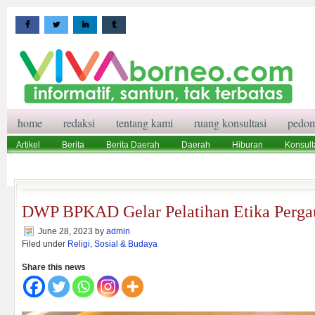
home
redaksi
tentang kami
ruang konsultasi
pedom
Artikel
Berita
Berita Daerah
Daerah
Hiburan
Konsult
Wisata
Pedoman Media Siber
Redaksi
Ruang Konsultasi
DWP BPKAD Gelar Pelatihan Etika Perga
June 28, 2023
by
admin
Filed under
Religi, Sosial & Budaya
Share this news