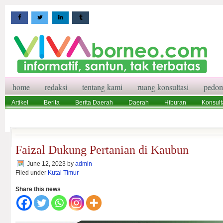
home
redaksi
tentang kami
ruang konsultasi
pedom
Artikel
Berita
Berita Daerah
Daerah
Hiburan
Konsult
Wisata
Pedoman Media Siber
Redaksi
Ruang Konsultasi
Faizal Dukung Pertanian di Kaubun
June 12, 2023
by
admin
Filed under
Kutai Timur
Share this news