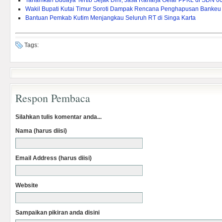
Tanamkan Budaya Tertib Sejak Dini, Jasa Raharja Gelar PPKL di SDN 0
Wakil Bupati Kutai Timur Soroti Dampak Rencana Penghapusan Bankeu 
Bantuan Pemkab Kutim Menjangkau Seluruh RT di Singa Karta
Tags:
Respon Pembaca
Silahkan tulis komentar anda...
Nama (harus diisi)
Email Address (harus diisi)
Website
Sampaikan pikiran anda disini