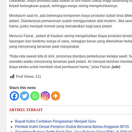
Dikatakan, biaya produksi padi sawah di sini masih cukup tinggi dibanding 
terjadi kelangkaan pupuk, sehingga warga sering mengeluhkannya.
Meskipum saat ini, ada beberapa komponen biaya produksi sudah bisa dite
petani. Diantaranya pemanenan sudah menggunakan alat modern. Jika sewa
hama, justru menjadi momok yang menakutkan bagi para petani.
Menurur Faizal, petani di Kaubun sering mengeluhkan biaya produksi tersebu
lapangan dan bertemu warga di sana, sebagian besar yang dikeluhkan terk
yang menyerang tanaman padi masyarakat.
“Rata-rata sawah kita di siini, posisinya diantara perkebunan kelapa sawit
sewaktu-waktu menyerang tanaman padi petani. Ini menjadi keluhan mereka
biaya ekstra untuk membeli obat pembasmi hama,” jelas Faizal.
(adv)
Post Views:
211
Share this news
ARTIKEL TERKAIT
Bupati Kutim Ceritakan Pengalaman Menjadi Guru
Pemkab Kutim Desak Pemprov Duduk Bersama Bahas Anggaran BPJS