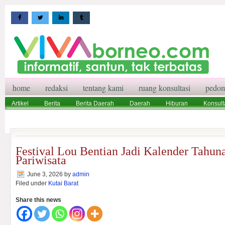
home
redaksi
tentang kami
ruang konsultasi
pedom
Artikel
Berita
Berita Daerah
Daerah
Hiburan
Konsult
Wisata
Pedoman Media Siber
Redaksi
Ruang Konsultasi
Festival Lou Bentian Jadi Kalender Tahun
Pariwisata
June 3, 2026
by
admin
Filed under
Kutai Barat
Share this news