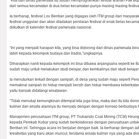
“Kita dari dinas pariwisata itu sudah memprogramkan sesuai arahan Pak Bu
dari semua kecamatan di dua belas kecamatan punya masing masing festival
Ia berharap, festival Lou Bentian yang digagas oleh ITM group dan masyarak
festival unggulan dan akan diadakan penilaian festival di enak belas kecam
diikutkan di kalender festival pariwisata nasional.
“Ini yang menjadi harapan kita, yang bisa didorong dari dinas pariwisata bin
labih kepada kelompok budaya dan tradisi,”ungkapnya.
Diharapkan nanti kepada kelompok ini bisa dibawa anjangsana seperti ke B
sudah maju untuk melakukan studi belajar, dan kembalinya dari studi belaja
Ia menuturkan terkait dengan sampah, di desa yang sudah maju seperti Pen
memaknai sampah ini hidup menjadi bersih dan hidup membawa keberkata
yaitu banyak didatangi wisatawan.
“Tidak menutup kemungkinan ditempat kita juga bisa, maka dari itu kita dorong
kuliner dan wisata alamnya itu menyatu dengan dengan konsep berbudaya h
Manajemen perusahaan ITM group, PT Trubaindo Coal Mining (TCM) Hirun
kepada Pemkab Kubar yang sudah berkolaborasi dengan perusahaan untuk 
Bentian ini. Sehingga acara ini berjalan dengan baik. Ia berharap dengan adan
kreativitas yang baru akan muncul, terutama wisata kuliner nya yang ada disi