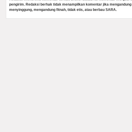
pengirim. Redaksi berhak tidak menampilkan komentar jika mengandung 
menyinggung, mengandung fitnah, tidak etis, atau berbau SARA.