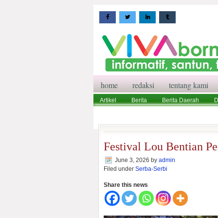
home
redaksi
tentang kami
Artikel
Berita
Berita Daerah
D
Wisata
Pedoman Media Siber
Red
Festival Lou Bentian Pe
June 3, 2026
by
admin
Filed under
Serba-Serbi
Share this news