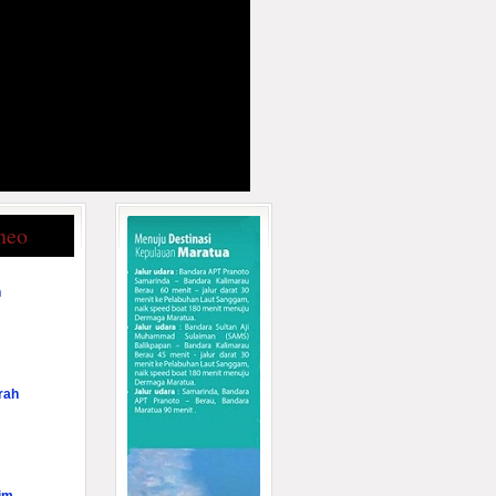
neo
n
rah