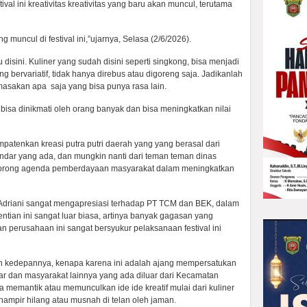
ival ini kreativitas kreativitas yang baru akan muncul, terutama
g muncul di festival ini,”ujarnya, Selasa (2/6/2026).
disini. Kuliner yang sudah disini seperti singkong, bisa menjadi
bervariatif, tidak hanya direbus atau digoreng saja. Jadikanlah
masakan apa saja yang bisa punya rasa lain.
bisa dinikmati oleh orang banyak dan bisa meningkatkan nilai
patenkan kreasi putra putri daerah yang yang berasal dari
andar yang ada, dan mungkin nanti dari teman teman dinas
dorong agenda pemberdayaan masyarakat dalam meningkatkan
Adriani sangat mengapresiasi terhadap PT TCM dan BEK, dalam
ntian ini sangat luar biasa, artinya banyak gagasan yang
 perusahaan ini sangat bersyukur pelaksanaan festival ini
ahun kedepannya, kenapa karena ini adalah ajang mempersatukan
ar dan masyarakat lainnya yang ada diluar dari Kecamatan
sa memantik atau memunculkan ide ide kreatif mulai dari kuliner
hampir hilang atau musnah di telan oleh jaman.