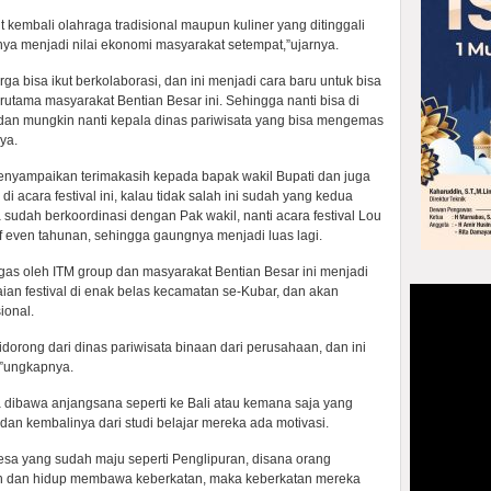
t kembali olahraga tradisional maupun kuliner yang ditinggali
nya menjadi nilai ekonomi masyarakat setempat,”ujarnya.
a bisa ikut berkolaborasi, dan ini menjadi cara baru untuk bisa
utama masyarakat Bentian Besar ini. Sehingga nanti bisa di
, dan mungkin nanti kepala dinas pariwisata yang bisa mengemas
ya.
enyampaikan terimakasih kepada bapak wakil Bupati dan juga
 acara festival ini, kalau tidak salah ini sudah yang kedua
a sudah berkoordinasi dengan Pak wakil, nanti acara festival Lou
of even tahunan, sehingga gaungnya menjadi luas lagi.
gagas oleh ITM group dan masyarakat Bentian Besar ini menjadi
aian festival di enak belas kecamatan se-Kubar, dan akan
ional.
didorong dari dinas pariwisata binaan dari perusahaan, dan ini
,”ungkapnya.
a dibawa anjangsana seperti ke Bali atau kemana saja yang
dan kembalinya dari studi belajar mereka ada motivasi.
esa yang sudah maju seperti Penglipuran, disana orang
ih dan hidup membawa keberkatan, maka keberkatan mereka