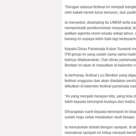
“Dengan adanya festival ini menjadi bangki
oleh kakek nenek turun temurun, dan pasti
Ia menyebut, disamping itu UMKM serta warg
memperbaiki perekonomian masyarakat, ter
jadikan agenda resmi wisata setiap tahun
barang ini supaya lebih baik lagi kedepann
Kepala Dinas Pariwisata Kubar Sumardi m
ITM group ini yang sudah sama sama hadir di
kalinya dilaksanakan. Dari dinas pariwisat
Bentian ini akan di masukkan di kalender 
Ia berharap, festival Lou Bentian yang di
festival unggulan dan akan diadakan penil
diikutkan di kalender festival pariwisata nas
“Ini yang menjadi harapan kita, yang bisa 
labih kepada kelompok budaya dan tradisi
Diharapkan nanti kepada kelompok ini bis
sudah maju untuk melakukan studi belajar, 
Ia menuturkan terkait dengan sampah, di d
memaknai sampah ini hidup menjadi bers