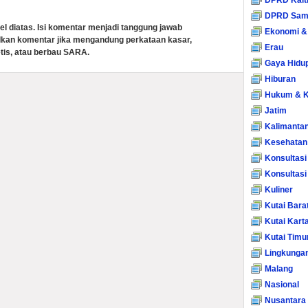
DPRD Kalt
DPRD Sam
el diatas. Isi komentar menjadi tanggung jawab
Ekonomi &
lkan komentar jika mengandung perkataan kasar,
Erau
tis, atau berbau SARA.
Gaya Hidu
Hiburan
Hukum & K
Jatim
Kalimanta
Kesehatan
Konsultasi
Konsultas
Kuliner
Kutai Bara
Kutai Kart
Kutai Timu
Lingkunga
Malang
Nasional
Nusantara