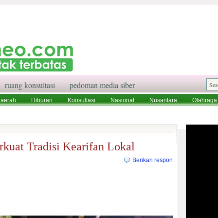
ruang konsultasi
pedoman media siber
aerah
Hiburan
Konsultasi
Nasional
Nusantara
Olahraga
aksi
Ruang Konsultasi
Tentang Kami
rkuat Tradisi Kearifan Lokal
Berikan respon