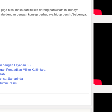
juga bisa, maka dari itu kita dorong pariwisata ini budaya,
enyatu dengan dengan konsep berbudaya hidup bersih,”bebernya.
mur dengan Layanan 3S
gan Pengadilan Militer Kaltimtara
-sabu
amsat Samarinda
Alumni Resmi