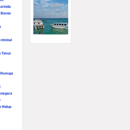
im
arinda
 Bisnis
p
riminal
n Timur
i Remaja
t
anegara
r
n Hidup