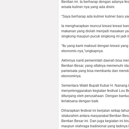
Bentian ini. Ia berharap dengan adanya fest
wisata kuliner nya yang ada disini.
“Saya berharap ada kuliner kuliner baru yan
Ia mengharapkan muncul kreasi kreasi baru 
makanan yang diolah menjadi masakan yang 
singkong maupun pucuk singkong ini jadi 
“Itu yang kami maksud dengan kreasi yang 
ekonomis nya,”ungkapnya.
Akhirnya nanti pemerintah daerah bisa mem
Bentian Besar, yang sifatnya memenuhi st
pariwisata yang bisa membantu dan men
ekonominya.
Sementara Wakil Bupati Kubar H. Nanang 
menyelenggarakan kegiatan festival Lou Be
ditunjang oleh perusahaan. Dengan bantuan
terlaksana dengan baik.
Diharapkan festival ini berjalan setiap t
silaturahim antara masyarakat Bentian Bes
Bentian Besar ini. Dan juga kegiatan ini bi
maupun olahraga tradisional yang tadinya 