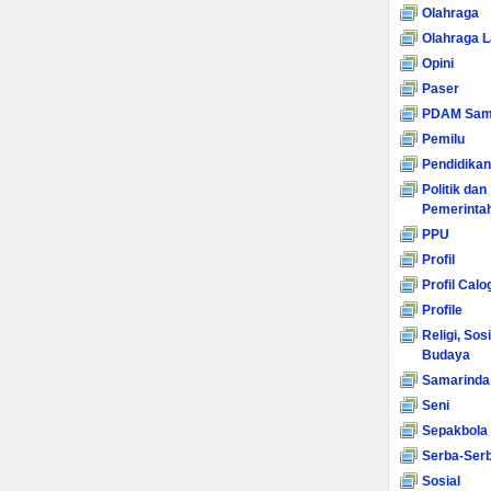
Olahraga
Olahraga L
Opini
Paser
PDAM Sam
Pemilu
Pendidikan
Politik dan
Pemerinta
PPU
Profil
Profil Calo
Profile
Religi, Sos
Budaya
Samarinda
Seni
Sepakbola
Serba-Serb
Sosial