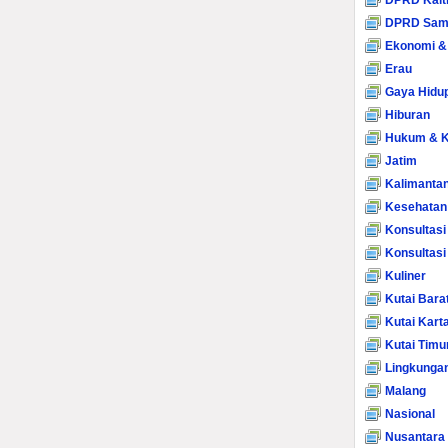
DPRD Kalt
DPRD Sam
Ekonomi &
Erau
Gaya Hidu
Hiburan
Hukum & K
Jatim
Kalimanta
Kesehatan
Konsultasi
Konsultas
Kuliner
Kutai Bara
Kutai Kart
Kutai Timu
Lingkunga
Malang
Nasional
Nusantara