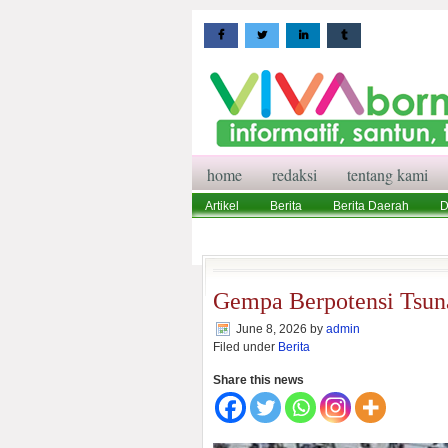
home
redaksi
tentang kami
Artikel
Berita
Berita Daerah
D
Wisata
Pedoman Media Siber
Red
Gempa Berpotensi Tsun
June 8, 2026
by
admin
Filed under
Berita
Share this news