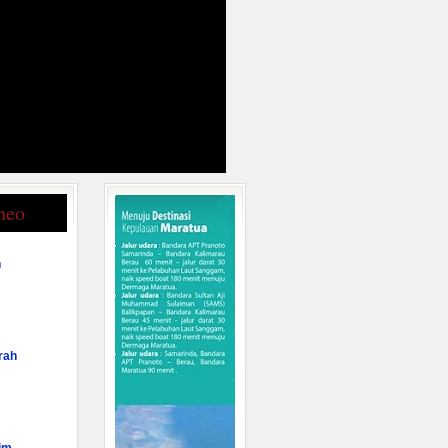
neo
n
rah