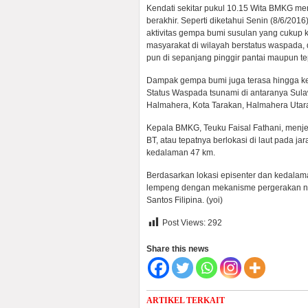
‎Kendati sekitar pukul 10.15 Wita BMKG me
berakhir. Seperti diketahui Senin (8/6/201
aktivitas gempa bumi susulan yang cukup
masyarakat di wilayah berstatus waspada, 
pun di sepanjang pinggir pantai maupun te
‎Dampak gempa bumi juga terasa hingga ke 
Status Waspada tsunami di antaranya Sula
Halmahera, Kota Tarakan, Halmahera Utara,
‎Kepala BMKG, Teuku Faisal Fathani, menje
BT, atau tepatnya berlokasi di laut pada j
kedalaman 47 km.
Berdasarkan lokasi episenter dan kedalama
lempeng dengan mekanisme pergerakan na
Santos Filipina. (yoi)
Post Views:
292
Share this news
ARTIKEL TERKAIT