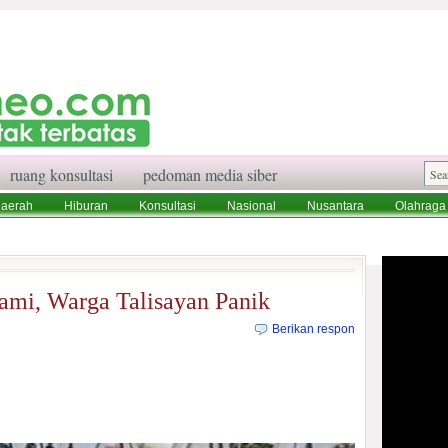
ruang konsultasi
pedoman media siber
aerah
Hiburan
Konsultasi
Nasional
Nusantara
Olahraga
aksi
Ruang Konsultasi
Tentang Kami
ami, Warga Talisayan Panik
Berikan respon