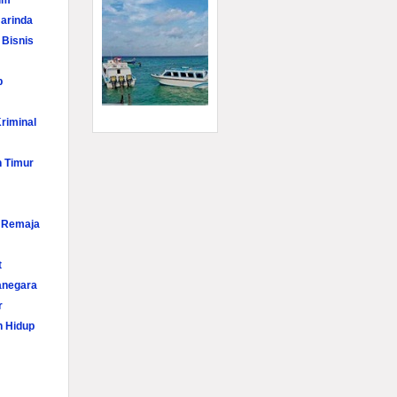
im
arinda
 Bisnis
p
riminal
n Timur
i Remaja
t
anegara
r
n Hidup