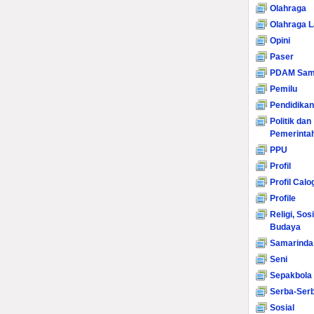
Olahraga
Olahraga L
Opini
Paser
PDAM Sam
Pemilu
Pendidikan
Politik dan
Pemerinta
PPU
Profil
Profil Calo
Profile
Religi, Sos
Budaya
Samarinda
Seni
Sepakbola
Serba-Serb
Sosial