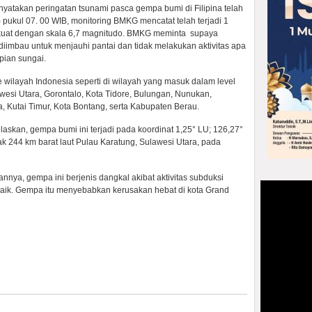
nyatakan peringatan tsunami pasca gempa bumi di Filipina telah
6) pukul 07. 00 WIB, monitoring BMKG mencatat telah terjadi 1
 kuat dengan skala 6,7 magnitudo. BMKG meminta supaya
diimbau untuk menjauhi pantai dan tidak melakukan aktivitas apa
pian sungai.
wilayah Indonesia seperti di wilayah ‎yang masuk dalam level
wesi Utara, Gorontalo, Kota Tidore, Bulungan, Nunukan,
 Kutai Timur, Kota Bontang, serta Kabupaten Berau.
laskan, gempa bumi ini terjadi pada koordinat 1,25° LU; 126,27°
arak 244 km barat laut Pulau Karatung, Sulawesi Utara, pada
nnya, gempa ini berjenis dangkal akibat aktivitas subduksi
ik. Gempa itu menyebabkan kerusakan hebat di kota Grand