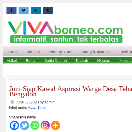
home
redaksi
tentang kami
ruang konsultasi
pedom
Artikel
Berita
Berita Daerah
Daerah
Hiburan
Konsult
Wisata
Pedoman Media Siber
Redaksi
Ruang Konsultasi
Joni Siap Kawal Aspirasi Warga Desa Te
Bengalon
June 17, 2023
by
admin
Filed under
Kutai Timur
Share this news