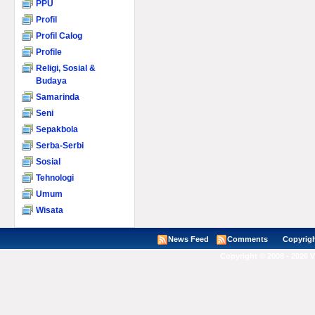
PPU
Profil
Profil Calog
Profile
Religi, Sosial &
Budaya
Samarinda
Seni
Sepakbola
Serba-Serbi
Sosial
Tehnologi
Umum
Wisata
News Feed
Comments
Copyright ©
Copyright © 2008 - 2026 V