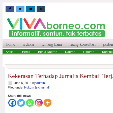
home
redaksi
tentang kami
ruang konsultasi
pedom
Artikel
Berita
Berita Daerah
Daerah
Hiburan
Konsult
Wisata
Pedoman Media Siber
Redaksi
Ruang Konsultasi
Kekerasan Terhadap Jurnalis Kembali Terj
June 6, 2018
by
admin
Filed under
Hukum & Kriminal
Share this news