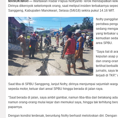
MANOKWARI —
Wartawan Radar Papua Nofryanto Terok mendapatkan keker
Dirinya dikeroyok sekelompok orang, saat meliput insiden terbakarnya sepe
Sanggeng, Kabupaten Manokwari, Selasa (5/6/18) sekira pukul 14.16 WIT.
Nofry panggila
peristiwa peng
sedang mengam
yang terbakar u
kemudian sedan
area SPBU.
“Saya liat di 
kepulan asap y
dan orang-ora
terlihat berbal
jurnalis, saya 
terjadi di TKP,”
Saat tiba di SPBU Sanggeng, lanjut Nofry, dirinya menjumpai sejumlah wa
sepeda motor, keluar dari areal SPBU hingga berada di jalan raya.
“Saat berada di jalan, saya ambil gambar, namun tiba-tiba dari belakang ad
namun orang-orang mulai kejar dan memukul saya, hingga tak terhitung be
paparnya.
Dengan kondisi terdesak, beruntung Nofry berhasil meloloskan diri. Denga