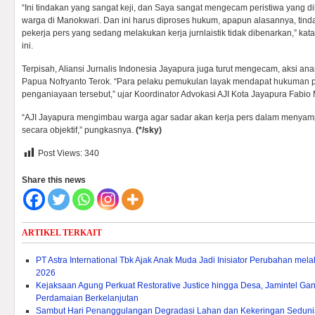
“Ini tindakan yang sangat keji, dan Saya sangat mengecam peristiwa yang 
warga di Manokwari. Dan ini harus diproses hukum, apapun alasannya, tin
pekerja pers yang sedang melakukan kerja jurnlaistik tidak dibenarkan,” kat
ini.
Terpisah, Aliansi Jurnalis Indonesia Jayapura juga turut mengecam, aksi an
Papua Nofryanto Terok. “Para pelaku pemukulan layak mendapat hukuman p
penganiayaan tersebut,” ujar Koordinator Advokasi AJI Kota Jayapura Fabio
“AJI Jayapura mengimbau warga agar sadar akan kerja pers dalam menyamp
secara objektif,” pungkasnya.
(*/sky)
Post Views:
340
Share this news
ARTIKEL TERKAIT
PT Astra International Tbk Ajak Anak Muda Jadi Inisiator Perubahan mel
2026
Kejaksaan Agung Perkuat Restorative Justice hingga Desa, Jamintel
Perdamaian Berkelanjutan
Sambut Hari Penanggulangan Degradasi Lahan dan Kekeringan Sedunia