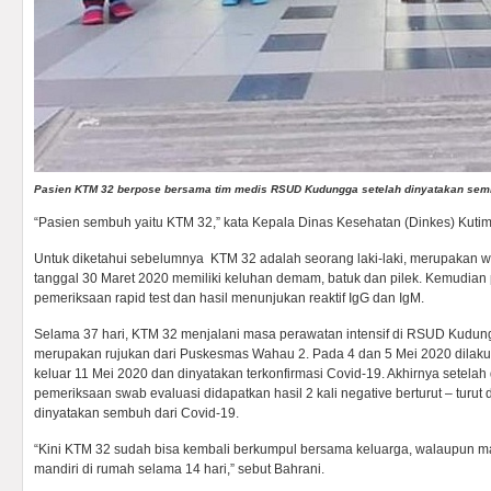
Pasien KTM 32 berpose bersama tim medis RSUD Kudungga setelah dinyatakan se
“Pasien sembuh yaitu KTM 32,” kata Kepala Dinas Kesehatan (Dinkes) Kutim
Untuk diketahui sebelumnya KTM 32 adalah seorang laki-laki, merupakan
tanggal 30 Maret 2020 memiliki keluhan demam, batuk dan pilek. Kemudian
pemeriksaan rapid test dan hasil menunjukan reaktif IgG dan IgM.
Selama 37 hari, KTM 32 menjalani masa perawatan intensif di RSUD Kudun
merupakan rujukan dari Puskesmas Wahau 2. Pada 4 dan 5 Mei 2020 dilaku
keluar 11 Mei 2020 dan dinyatakan terkonfirmasi Covid-19. Akhirnya setelah
pemeriksaan swab evaluasi didapatkan hasil 2 kali negative berturut – turut
dinyatakan sembuh dari Covid-19.
“Kini KTM 32 sudah bisa kembali berkumpul bersama keluarga, walaupun ma
mandiri di rumah selama 14 hari,” sebut Bahrani.