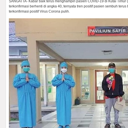
SANGATTA- Kabar baik terus menghampiri pasien COVID-19 di Kutai Timur (
terkonfirmasi berhenti di angka 40, ternyata tren positif pasien sembuh teru
terkonfirmasi positif Virus Corona pulih.