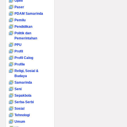
Opini
Paser
PDAM Samarinda
Pemilu
Pendidikan
Politik dan
Pemerintahan
PPU
Profil
Profil Calog
Profile
Religi, Sosial &
Budaya
Samarinda
Seni
Sepakbola
Serba-Serbi
Sosial
Tehnologi
Umum