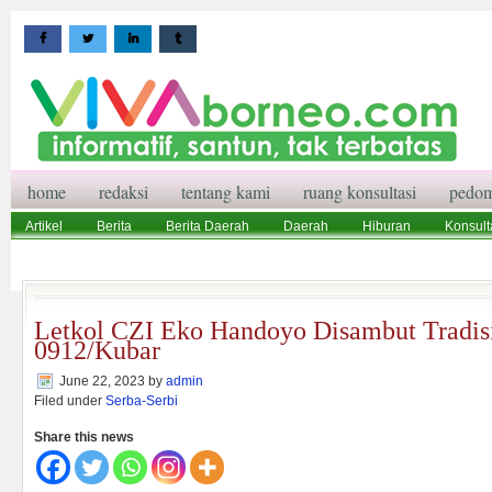
home
redaksi
tentang kami
ruang konsultasi
pedom
Artikel
Berita
Berita Daerah
Daerah
Hiburan
Konsult
Wisata
Pedoman Media Siber
Redaksi
Ruang Konsultasi
Letkol CZI Eko Handoyo Disambut Tradis
0912/Kubar
June 22, 2023
by
admin
Filed under
Serba-Serbi
Share this news