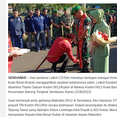
SENDAWAR
– Hari pertama Letkol CZI Eko Handoyo bertugas sebagai Ko
Kutai Barat (Kubar) menggantikan pejabat sebelumnya yakni, Letkol Kavale
disambut Ttadisi Satuan Kodim 0912/Kubar di Markas Kodim 0912 Kutai Bar
Kecamatan Barong Tongkok Sendawar, Kamis (22/6/2023)
Saat memasuki pintu gerbang Makodim 0912 di Sendawar, Eko Handoyo ST b
prajurit TNI Kodim 0912/Kbr secara kedinasan. Dalam kesempatan itu dilaku
Tepung Tawar yang dipimpin Ketua Lembaga Adat Dayak (LAD) Kubar, Man
merupakan Kepala Adat Besar Kubar di halaman depan Makodim.