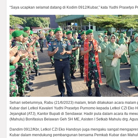
“Saya ucapkan selamat datang di Kodim 0912/Kubar,” kata Yudhi Prasetyo P
Sehari sebelumnya, Rabu (21/6/2023) malam, telah dilakukan acara malam
Kubar dari Letkol Kavaleri Yudhi Prasetyo Purnomo kepada Letkol CZI Eko Ha
Jejangkat (ATJ), Kantor Bupati di Sendawar. Hadir pula dalam acara itu me
(Mahulu) Bonifasius Belawan Geh SH ME, Asisten I Setkab Mahulu drg. Agus
Dandim 0912/Kbr, Letkol CZI Eko Handoyo juga mengaku sangat mengapre
Kubar dalam mendukung pembangunan bersama Pemkab Kubar dan Mahul