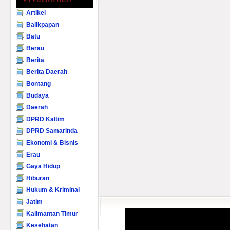
Artikel
Balikpapan
Batu
Berau
Berita
Berita Daerah
Bontang
Budaya
Daerah
DPRD Kaltim
DPRD Samarinda
Ekonomi & Bisnis
Erau
Gaya Hidup
Hiburan
Hukum & Kriminal
Jatim
Kalimantan Timur
Kesehatan