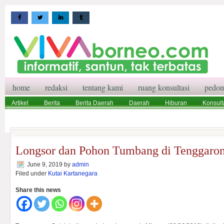
home
redaksi
tentang kami
ruang konsultasi
pedom
Artikel
Berita
Berita Daerah
Daerah
Hiburan
Konsult
Wisata
Pedoman Media Siber
Redaksi
Ruang Konsultasi
Longsor dan Pohon Tumbang di Tenggaro
June 9, 2019
by
admin
Filed under
Kutai Kartanegara
Share this news