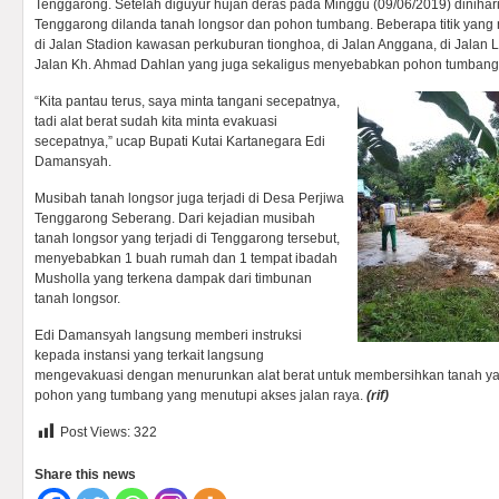
Tenggarong. Setelah diguyur hujan deras pada Minggu (09/06/2019) dinihari, 
Tenggarong dilanda tanah longsor dan pohon tumbang. Beberapa titik yang
di Jalan Stadion kawasan perkuburan tionghoa, di Jalan Anggana, di Jalan L
Jalan Kh. Ahmad Dahlan yang juga sekaligus menyebabkan pohon tumbang
“Kita pantau terus, saya minta tangani secepatnya,
tadi alat berat sudah kita minta evakuasi
secepatnya,” ucap Bupati Kutai Kartanegara Edi
Damansyah.
Musibah tanah longsor juga terjadi di Desa Perjiwa
Tenggarong Seberang. Dari kejadian musibah
tanah longsor yang terjadi di Tenggarong tersebut,
menyebabkan 1 buah rumah dan 1 tempat ibadah
Musholla yang terkena dampak dari timbunan
tanah longsor.
Edi Damansyah langsung memberi instruksi
kepada instansi yang terkait langsung
mengevakuasi dengan menurunkan alat berat untuk membersihkan tanah ya
pohon yang tumbang yang menutupi akses jalan raya.
(rif)
Post Views:
322
Share this news