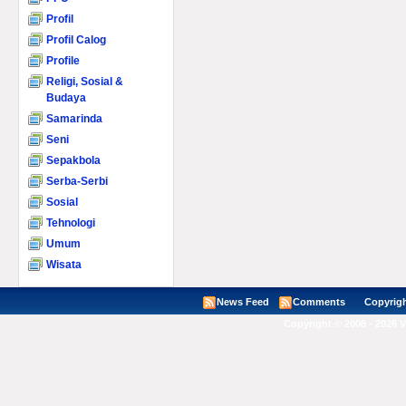
Profil
Profil Calog
Profile
Religi, Sosial &
Budaya
Samarinda
Seni
Sepakbola
Serba-Serbi
Sosial
Tehnologi
Umum
Wisata
News Feed
Comments
Copyright ©
Copyright © 2008 - 2026 V