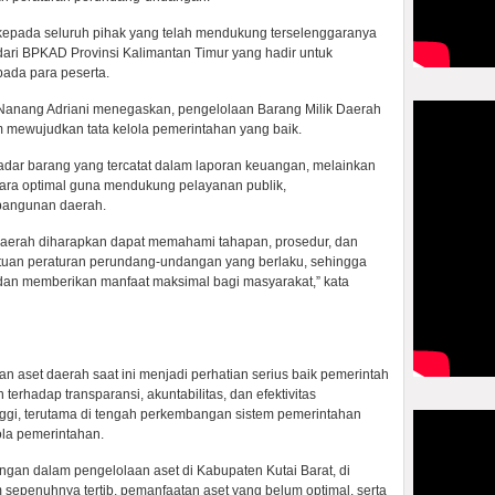
 kepada seluruh pihak yang telah mendukung terselenggaranya
dari BPKAD Provinsi Kalimantan Timur yang hadir untuk
ada para peserta.
H. Nanang Adriani menegaskan, pengelolaan Barang Milik Daerah
 mewujudkan tata kelola pemerintahan yang baik.
dar barang yang tercatat dalam laporan keuangan, melainkan
ara optimal guna mendukung pelayanan publik,
bangunan daerah.
at daerah diharapkan dapat memahami tahapan, prosedur, dan
tuan peraturan perundang-undangan yang berlaku, sehingga
l dan memberikan manfaat maksimal bagi masyarakat,” kata
n aset daerah saat ini menjadi perhatian serius baik pemerintah
erhadap transparansi, akuntabilitas, dan efektivitas
ggi, terutama di tengah perkembangan sistem pemerintahan
lola pemerintahan.
ngan dalam pengelolaan aset di Kabupaten Kutai Barat, di
sepenuhnya tertib, pemanfaatan aset yang belum optimal, serta