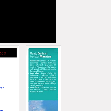
neo
n
rah