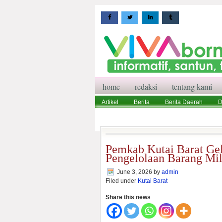
home
redaksi
tentang kami
Artikel
Berita
Berita Daerah
D
Wisata
Pedoman Media Siber
Red
Pemkab Kutai Barat Gela
Pengelolaan Barang Mil
June 3, 2026
by
admin
Filed under
Kutai Barat
Share this news