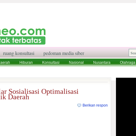
ruang konsultasi
pedoman media siber
aerah
Hiburan
Konsultasi
Nasional
Nusantara
Olahraga
aksi
Ruang Konsultasi
Tentang Kami
r Sosialisasi Optimalisasi
ik Daerah
Berikan respon