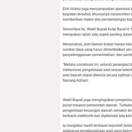
Erik Victory juga menyampaikan apresiasi
kegiatan tersebut, khususnya narasumber 
memberikan materi dan pendampingan kep
Sementara itu, Wakil Bupati Kutai Barat 
merupakan salah satu aspek penting dalam
Menurutnya, aset daerah bukan hanya seka
sumber daya yang harus dimanfaatkan sec
penyelenggaraan pemerintahan, dan pem
“Melalui sosialisasi ini, seluruh perangk
mekanisme pengelolaan aset sesuai keten
aset daerah dapat dikelola secara optima
Nanang Adriani.
Wakil Bupati juga mengingatkan pengelolaa
pusat maupun pemerintah daerah. Tuntutan t
pengelolaan keuangan daerah semakin tin
berbasis elektronik dan digitalisasi tata ke
Ia mengakui masih terdapat sejumlah tanta
antaranya penatausahaan aset yang belum 