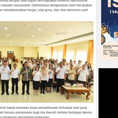
elola dengan baik dapat meningkatkan efisiensi operasional
k kepada masyarakat. Optimalisasi pengelolaan aset merupakan
an memaksimalkan fungsi, nilai guna, dan nilai ekonomis aset
timal dapat menekan biaya pemeliharaan terhadap aset yang
ambah berupa pemasukan bagi kas daerah melalui berbagai skema
an peraturan perundang-undangan.