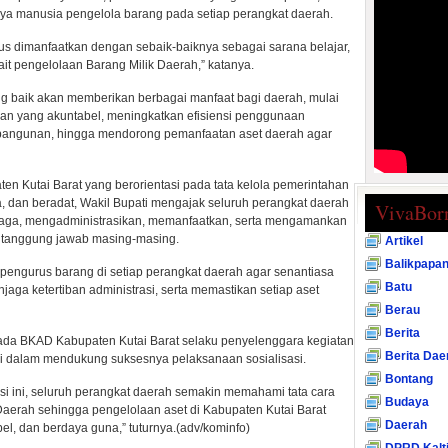
ya manusia pengelola barang pada setiap perangkat daerah.
harus dimanfaatkan dengan sebaik-baiknya sebagai sarana belajar,
it pengelolaan Barang Milik Daerah,” katanya.
g baik akan memberikan berbagai manfaat bagi daerah, mulai
an yang akuntabel, meningkatkan efisiensi penggunaan
angunan, hingga mendorong pemanfaatan aset daerah agar
n Kutai Barat yang berorientasi pada tata kelola pemerintahan
a, dan beradat, Wakil Bupati mengajak seluruh perangkat daerah
VivaBor
aga, mengadministrasikan, memanfaatkan, serta mengamankan
i tanggung jawab masing-masing.
Artikel
Balikpapa
 pengurus barang di setiap perangkat daerah agar senantiasa
Batu
jaga ketertiban administrasi, serta memastikan setiap aset
Berau
Berita
ada BKAD Kabupaten Kutai Barat selaku penyelenggara kegiatan
Berita Dae
usi dalam mendukung suksesnya pelaksanaan sosialisasi.
Bontang
asi ini, seluruh perangkat daerah semakin memahami tata cara
Budaya
Daerah sehingga pengelolaan aset di Kabupaten Kutai Barat
Daerah
bel, dan berdaya guna,” tuturnya.(adv/kominfo)