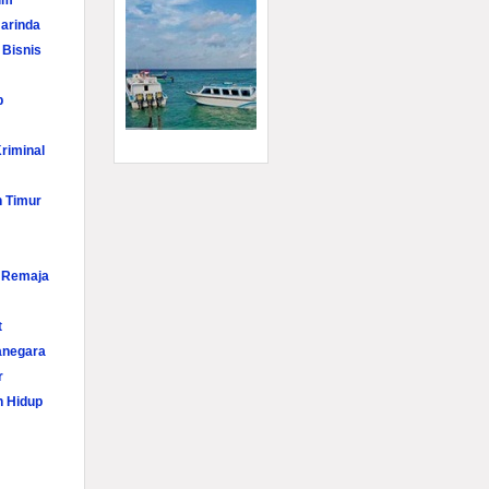
im
arinda
 Bisnis
p
riminal
n Timur
i Remaja
t
anegara
r
n Hidup