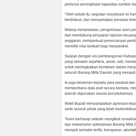
perlunya peningkatan kapasitas sumber da
“Oleh sebab itu, kegiatan sosialisasi ini 
berdiskusi, dan menyamakan persepsi terka
Wabup menjelaskan, pengelolaan aset yan
dari mendukung penyajian laporan keuang
anggaran, memperkuat perencanaan pemb
memiliki nilai tambah bagi masyarakat.
Sejalan dengan visi pembangunan Kabupate
yang semakin sejahtera, aman, adil, merat
untuk meningkatkan komitmen dalam menj
seluruh Barang Milik Daerah yang menjad
Ia juga berpesan kepada para pejabat dan
memperbarui data aset secara berkala, men
daerah digunakan sesuai peruntukannya.
Wakil Bupati menyampaikan apresiasi kep
serta seluruh pihak yang telah berkontrib
“Kami berharap setelah mengikuti sosialis
dan mekanisme optimalisasi Barang Milik 
menjadi semakin tertib, transparan, akunta