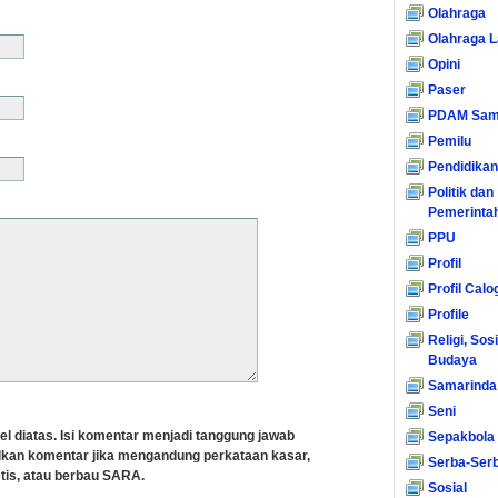
Olahraga
Olahraga L
Opini
Paser
PDAM Sam
Pemilu
Pendidikan
Politik dan
Pemerinta
PPU
Profil
Profil Calo
Profile
Religi, Sos
Budaya
Samarinda
Seni
el diatas. Isi komentar menjadi tanggung jawab
Sepakbola
lkan komentar jika mengandung perkataan kasar,
Serba-Serb
tis, atau berbau SARA.
Sosial