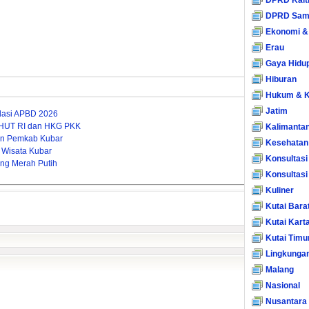
DPRD Kalt
DPRD Sam
Ekonomi &
Erau
Gaya Hidu
Hiburan
Hukum & K
Jatim
dasi APBD 2026
 HUT RI dan HKG PKK
Kalimanta
nan Pemkab Kubar
Kesehatan
 Wisata Kubar
Konsultasi
ng Merah Putih
Konsultas
Kuliner
Kutai Bara
Kutai Kart
Kutai Timu
Lingkunga
Malang
Nasional
Nusantara