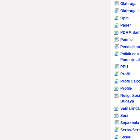
Olahraga
Olahraga L
Opini
Paser
PDAM Sam
Pemilu
Pendidikan
Politik dan
Pemerinta
PPU
Profil
Profil Calo
Profile
Religi, Sos
Budaya
Samarinda
Seni
Sepakbola
Serba-Serb
Sosial