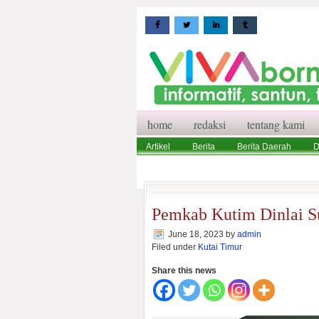
home
redaksi
tentang kami
Artikel
Berita
Berita Daerah
D
Wisata
Pedoman Media Siber
Red
Pemkab Kutim Dinlai S
June 18, 2023
by
admin
Filed under
Kutai Timur
Share this news