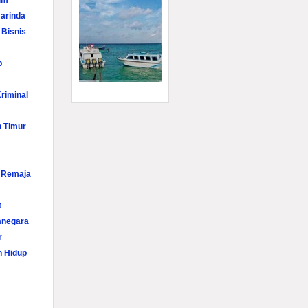
im
arinda
 Bisnis
p
riminal
n Timur
i Remaja
t
anegara
r
n Hidup