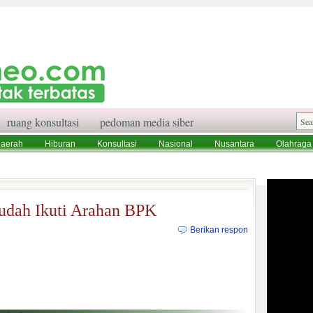
ruang konsultasi
pedoman media siber
aerah
Hiburan
Konsultasi
Nasional
Nusantara
Olahraga
aksi
Ruang Konsultasi
Tentang Kami
udah Ikuti Arahan BPK
Berikan respon