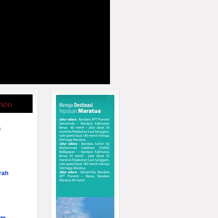
neo
n
rah