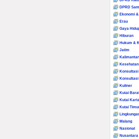
DPRD Kalt
DPRD Sam
Ekonomi &
Erau
Gaya Hidu
Hiburan
Hukum & K
Jatim
Kalimanta
Kesehatan
Konsultasi
Konsultas
Kuliner
Kutai Bara
Kutai Kart
Kutai Timu
Lingkunga
Malang
Nasional
Nusantara