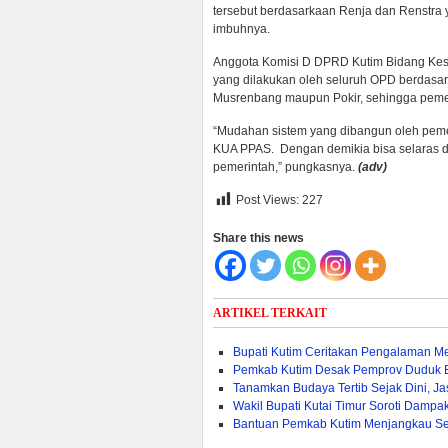
tersebut berdasarkaan Renja dan Renstra y
imbuhnya.
Anggota Komisi D DPRD Kutim Bidang Kese
yang dilakukan oleh seluruh OPD berdasar
Musrenbang maupun Pokir, sehingga pemeta
“Mudahan sistem yang dibangun oleh peme
KUA PPAS. Dengan demikia bisa selaras d
pemerintah,” pungkasnya.
(adv)
Post Views:
227
Share this news
ARTIKEL TERKAIT
Bupati Kutim Ceritakan Pengalaman M
Pemkab Kutim Desak Pemprov Duduk 
Tanamkan Budaya Tertib Sejak Dini, J
Wakil Bupati Kutai Timur Soroti Dam
Bantuan Pemkab Kutim Menjangkau Sel