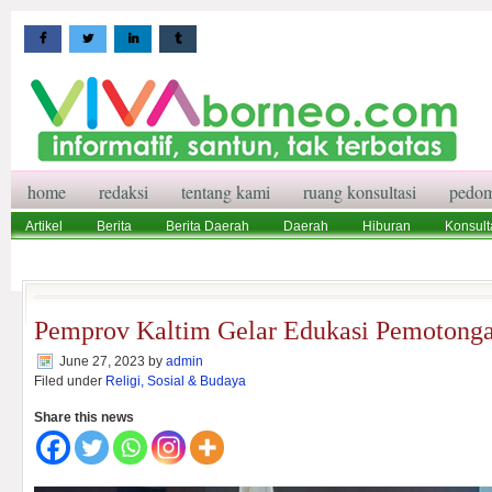
home
redaksi
tentang kami
ruang konsultasi
pedom
Artikel
Berita
Berita Daerah
Daerah
Hiburan
Konsult
Wisata
Pedoman Media Siber
Redaksi
Ruang Konsultasi
Pemprov Kaltim Gelar Edukasi Pemotong
June 27, 2023
by
admin
Filed under
Religi, Sosial & Budaya
Share this news