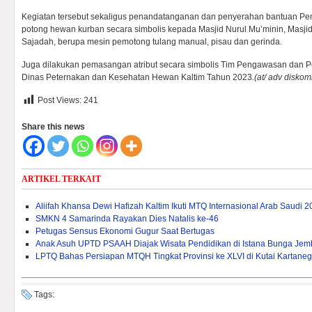
Kegiatan tersebut sekaligus penandatanganan dan penyerahan bantuan Pem
potong hewan kurban secara simbolis kepada Masjid Nurul Mu’minin, Masjid
Sajadah, berupa mesin pemotong tulang manual, pisau dan gerinda.
Juga dilakukan pemasangan atribut secara simbolis Tim Pengawasan dan
Dinas Peternakan dan Kesehatan Hewan Kaltim Tahun 2023
.(at/ adv diskom
Post Views:
241
Share this news
ARTIKEL TERKAIT
Aliifah Khansa Dewi Hafizah Kaltim Ikuti MTQ Internasional Arab Saudi 
SMKN 4 Samarinda Rayakan Dies Natalis ke-46
Petugas Sensus Ekonomi Gugur Saat Bertugas
Anak Asuh UPTD PSAAH Diajak Wisata Pendidikan di Istana Bunga Je
LPTQ Bahas Persiapan MTQH Tingkat Provinsi ke XLVI di Kutai Kartane
Tags: