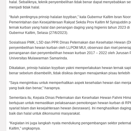
halal. Sebaliknya, teknik penyembelihan tidak benar dapat menyebabkan ses
menjadi tidak halal.
“Itulah pentingnya prinsip halalan toyyiban,” kata Gubernur Kaltim Isran Noor
Pemerintahan dan Kesejahteraan Rakyat Sekda Prov Kaltim M Syirajuddin 
ternak kurban yang halal dan penangan daging yang higienis tahun 2023 d
Gubernur Kaltim, Selasa (27/6/2023).
Sosialisasi PMK, LSD dan PPR Dinas Peternakan dan Kesehatan Hewan (Di
penyembelihan hewan kurban oleh LLPOM MUI, observasi dan riset pener
penanganan dan penyembelihan hewan kurban 2017 – 2022 oleh Jurusan P
Universitas Mulawarman Samarinda.
Dikatakan, prinsip halalan toyyiban yakni memperlakukan hewan ternak sap
benar sebelum disembelih, tidak disiksa dengan menajamkan pisau terlebih 
“Saya mengimbau untuk memperhatikan aspek kesehatan hewan dan menja
yang baik dan benar,” harapnya.
Sementara itu, Kepala Dinas Peternakan dan Kesehatan Hewan Fahmi Hi
bertujuan untuk memastikan pelaksanaan pemotongan hewan kurban di RPH
syariat Islam dan kesejahteraan hewan (kesrawan). Ini menghasilkan daging
baik dan halal untuk dikonsumsi masyarakat.
“Kegiatan ini juga langkah nyata mendukung pengembangan sektor petern
Kaltim,” ungkapnya.